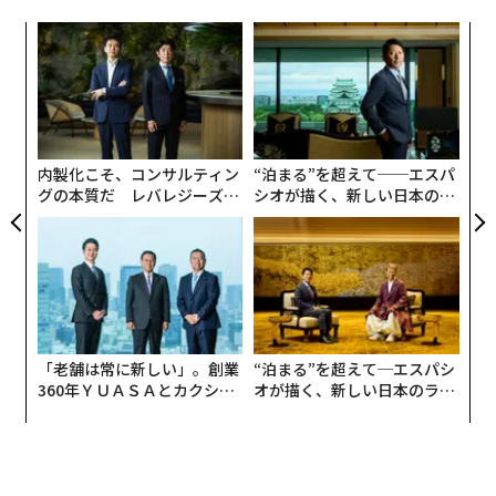
代の
A
「超
顧客
×ウ
pa
「
な
左右
T
日
内製化こそ、コンサルティン
“泊まる”を超えて──エスパ
グの本質だ レバレジーズが
シオが描く、新しい日本のラ
実践する、次世代ファームの
グジュアリー（前編）
全貌
編集 = 木内涼子
2026年9月号発売中
「老舗は常に新しい」。創業
“泊まる”を超えて─エスパシ
360年ＹＵＡＳＡとカクシン
オが描く、新しい日本のラグ
CEO田尻望が語る、AIを超え
ジュアリー（中編）
る人の価値
最新号の購入はこちらから