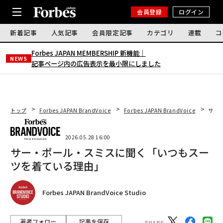
会員登録
ログイン
新着記事
人気記事
会員限定記事
カテゴリ
連載
コ
Forbes JAPAN MEMBERSHIP 新機能｜
NEWS
記事ページ内の広告表示を最小限にしました
トップ
Forbes JAPAN BrandVoice
Forbes JAPAN BrandVoice
サー
2026.05.28 16:00
サー・ポール・スミスに聞く「いつもスー
ツを着ている理由」
Forbes JAPAN BrandVoice Studio
著者フォロー
記事を保存