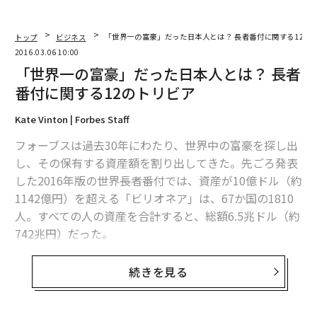
トップ
ビジネス
「世界一の富豪」だった日本人とは？ 長者番付に関する12の
2016.03.06 10:00
「世界一の富豪」だった日本人とは？ 長者
番付に関する12のトリビア
Kate Vinton | Forbes Staff
フォーブスは過去30年にわたり、世界中の富豪を探し出
し、その保有する資産額を割り出してきた。先ごろ発表
した2016年版の世界長者番付では、資産が10億ドル（約
1142億円）を超える「ビリオネア」は、67か国の1810
人。すべての人の資産を合計すると、総額6.5兆ドル（約
742兆円）だった。
そのビリオネアたちにまつわる12の事柄を紹介する。
続きを見る
1.
過去30年間に「世界一の富豪」の肩書を得たのはわず