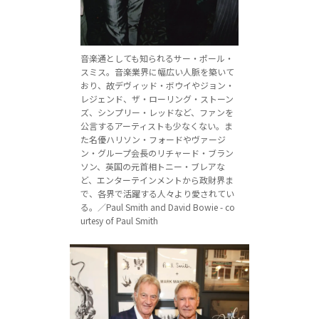
音楽通としても知られるサー・ポール・
スミス。音楽業界に幅広い人脈を築いて
おり、故デヴィッド・ボウイやジョン・
レジェンド、ザ・ローリング・ストーン
ズ、シンプリー・レッドなど、ファンを
公言するアーティストも少なくない。ま
た名優ハリソン・フォードやヴァージ
ン・グループ会長のリチャード・ブラン
ソン、英国の元首相トニー・ブレアな
ど、エンターテインメントから政財界ま
で、各界で活躍する人々より愛されてい
る。／Paul Smith and David Bowie - co
urtesy of Paul Smith