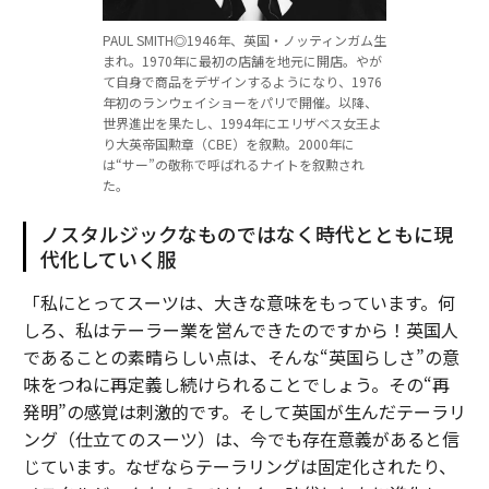
PAUL SMITH◎1946年、英国・ノッティンガム生
まれ。1970年に最初の店舗を地元に開店。やが
て自身で商品をデザインするようになり、1976
年初のランウェイショーをパリで開催。以降、
世界進出を果たし、1994年にエリザベス女王よ
り大英帝国勲章（CBE）を叙勲。2000年に
は“サー”の敬称で呼ばれるナイトを叙勲され
た。
ノスタルジックなものではなく時代とともに現
代化していく服
「私にとってスーツは、大きな意味をもっています。何
しろ、私はテーラー業を営んできたのですから！英国人
であることの素晴らしい点は、そんな“英国らしさ”の意
味をつねに再定義し続けられることでしょう。その“再
発明”の感覚は刺激的です。そして英国が生んだテーラリ
ング（仕立てのスーツ）は、今でも存在意義があると信
じています。なぜならテーラリングは固定化されたり、