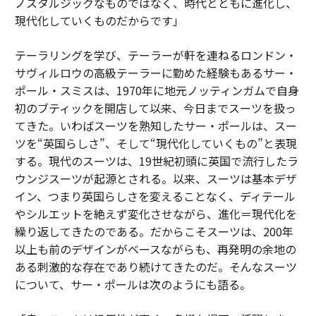
ノスタルジックなものではなく、時代とともに進化し、
現代化していくものだからです」
テーラリングを学び、テーラーが軒を連ねるロンドン・
サヴィルロウの高級テーラーに勤めた経験もあるサー・
ポール・スミスは、1970年に地元ノッティンガムで自身
初のブティックを開店して以来、今日までスーツを扱っ
てきた。いわばスーツを熟知したサー・ポールは、スー
ツを“英国らしさ”、そして“現代化していくもの”と表現
する。現代のスーツは、19世紀初頭に英国で流行したラ
ウンジスーツが起源とされる。以来、スーツは基本デザ
イン、つまり英国らしさを変えることなく、ディテール
やシルエットを絶えず変化させながら、進化＝現代化を
繰り返してきたのである。だからこそスーツは、200年
以上も前のデザインがベースながらも、再発明の余地の
ある刺激的な存在であり続けてきたのだ。そんなスーツ
について、サー・ポールは次のようにも語る。