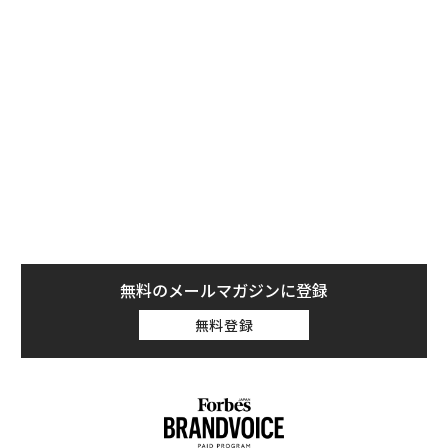
か5人。
ウォーレン・バフェット
、
カルロス・スリム
、
堤義明、森泰吉郎、ビル・ゲイツの各氏だ。ゲイツは過
去22年間に、首位を17回獲得している。
無料のメールマガジンに登録
無料登録