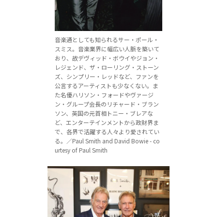
音楽通としても知られるサー・ポール・
スミス。音楽業界に幅広い人脈を築いて
おり、故デヴィッド・ボウイやジョン・
レジェンド、ザ・ローリング・ストーン
ズ、シンプリー・レッドなど、ファンを
公言するアーティストも少なくない。ま
た名優ハリソン・フォードやヴァージ
ン・グループ会長のリチャード・ブラン
ソン、英国の元首相トニー・ブレアな
ど、エンターテインメントから政財界ま
で、各界で活躍する人々より愛されてい
る。／Paul Smith and David Bowie - co
urtesy of Paul Smith