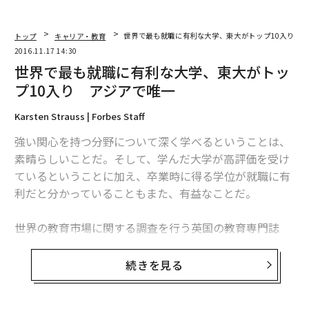
トップ
キャリア・教育
世界で最も就職に有利な大学、東大がトップ10入り 
2016.11.17 14:30
世界で最も就職に有利な大学、東大がトッ
プ10入り アジアで唯一
Karsten Strauss | Forbes Staff
強い関心を持つ分野について深く学べるということは、
素晴らしいことだ。そして、学んだ大学が高評価を受け
ているということに加え、卒業時に得る学位が就職に有
利だと分かっていることもまた、有益なことだ。
世界の教育市場に関する調査を行う英国の教育専門誌
「タイムズ・ハイヤー・エデュケーション（THE）」は
11月16日、「世界で最も就職に有利な大学ランキング」
続きを見る
を発表した。6回目となる今年、1位となったのはカリフ
ォルニア工科大学だった。上位3校の全て、12校の大半