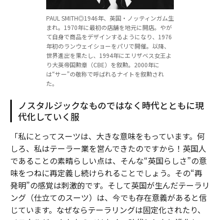
PAUL SMITH◎1946年、英国・ノッティンガム生
まれ。1970年に最初の店舗を地元に開店。やが
て自身で商品をデザインするようになり、1976
年初のランウェイショーをパリで開催。以降、
世界進出を果たし、1994年にエリザベス女王よ
り大英帝国勲章（CBE）を叙勲。2000年に
は“サー”の敬称で呼ばれるナイトを叙勲され
た。
ノスタルジックなものではなく時代とともに現
代化していく服
「私にとってスーツは、大きな意味をもっています。何
しろ、私はテーラー業を営んできたのですから！英国人
であることの素晴らしい点は、そんな“英国らしさ”の意
味をつねに再定義し続けられることでしょう。その“再
発明”の感覚は刺激的です。そして英国が生んだテーラリ
ング（仕立てのスーツ）は、今でも存在意義があると信
じています。なぜならテーラリングは固定化されたり、