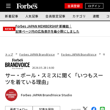
会員登録
ログイン
新着記事
人気記事
会員限定記事
カテゴリ
連載
コ
Forbes JAPAN MEMBERSHIP 新機能｜
NEWS
記事ページ内の広告表示を最小限にしました
トップ
Forbes JAPAN BrandVoice
Forbes JAPAN BrandVoice
サー
2026.05.28 16:00
サー・ポール・スミスに聞く「いつもスー
ツを着ている理由」
Forbes JAPAN BrandVoice Studio
著者フォロー
記事を保存