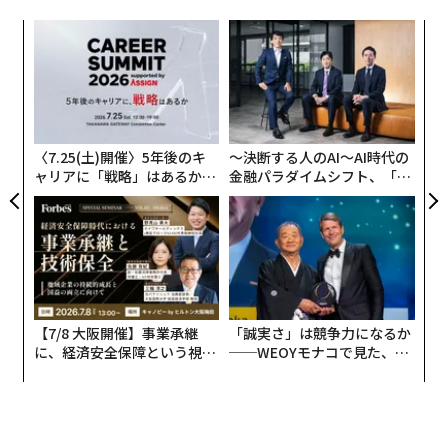
挑
よっ
PA
エ
設オ
が
が
〈7.25(土)開催〉5年後のキ
〜決断する人のAI〜AI時代の
ャリアに「戦略」はあるか。
金融パラダイムシフト、「超
トップエグゼクティブのキャ
個別化」の核心 【MUFG×ウ
リアに触れる1日│CAREER S
ェルスナビ×PwC】
UMMIT 2026
【7/8 大阪開催】事業承継
「誠実さ」は競争力になるか
に、経済安全保障という視点
──WEOYモナコで見た、く
が加わるとき──経営者が問
ら寿司の経営哲学
編集 = 木内涼子
われる新たな判断軸