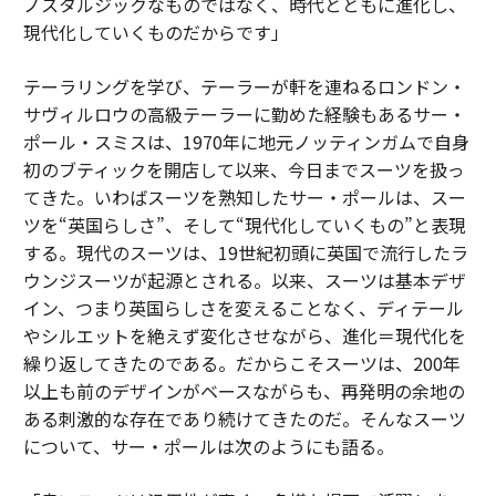
ノスタルジックなものではなく、時代とともに進化し、
現代化していくものだからです」
テーラリングを学び、テーラーが軒を連ねるロンドン・
サヴィルロウの高級テーラーに勤めた経験もあるサー・
ポール・スミスは、1970年に地元ノッティンガムで自身
初のブティックを開店して以来、今日までスーツを扱っ
てきた。いわばスーツを熟知したサー・ポールは、スー
ツを“英国らしさ”、そして“現代化していくもの”と表現
する。現代のスーツは、19世紀初頭に英国で流行したラ
ウンジスーツが起源とされる。以来、スーツは基本デザ
イン、つまり英国らしさを変えることなく、ディテール
やシルエットを絶えず変化させながら、進化＝現代化を
繰り返してきたのである。だからこそスーツは、200年
以上も前のデザインがベースながらも、再発明の余地の
ある刺激的な存在であり続けてきたのだ。そんなスーツ
について、サー・ポールは次のようにも語る。