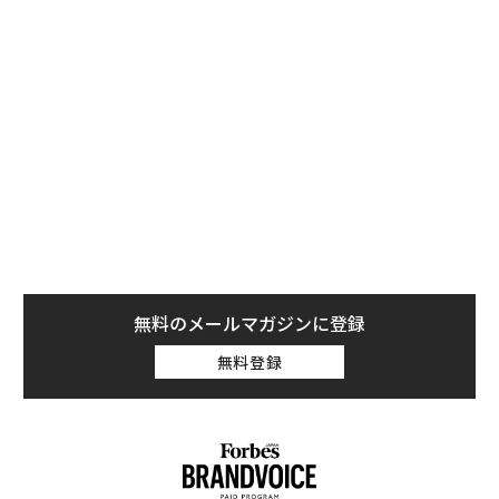
を米国の大学が占めている。
また、欧米以外の大学では唯一、東京大学がトップ10入
りした。THEの編集者、フィル・ベイティーは、同誌が
9月に発表した今年の「世界大学ランキング」では日本
の大学がアジア地域の最上位に入れなかった点を指摘。
それでも就職の可能性においては、各国企業の間で高い
注目度を維持していると説明した。
無料のメールマガジンに登録
無料登録