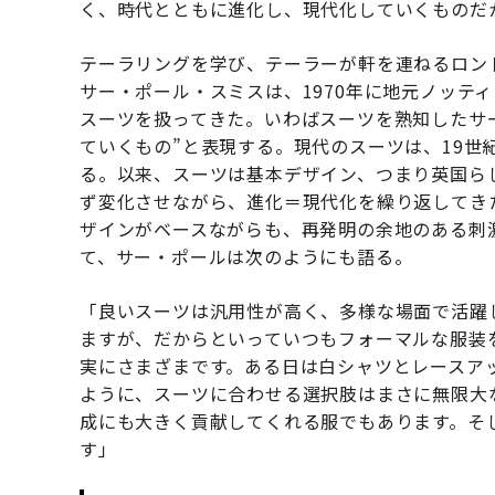
く、時代とともに進化し、現代化していくものだ
テーラリングを学び、テーラーが軒を連ねるロン
サー・ポール・スミスは、1970年に地元ノッテ
スーツを扱ってきた。いわばスーツを熟知したサー
ていくもの”と表現する。現代のスーツは、19世
る。以来、スーツは基本デザイン、つまり英国ら
ず変化させながら、進化＝現代化を繰り返してき
ザインがベースながらも、再発明の余地のある刺
て、サー・ポールは次のようにも語る。
「良いスーツは汎用性が高く、多様な場面で活躍
ますが、だからといっていつもフォーマルな服装
実にさまざまです。ある日は白シャツとレースア
ように、スーツに合わせる選択肢はまさに無限大
成にも大きく貢献してくれる服でもあります。そ
す」