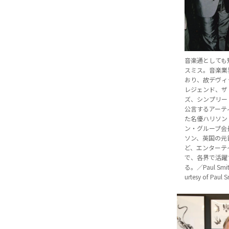
音楽通としても
スミス。音楽業
おり、故デヴィ
レジェンド、ザ
ズ、シンプリー
公言するアーテ
た名優ハリソン
ン・グループ会
ソン、英国の元
ど、エンターテ
で、各界で活躍
る。／Paul Smith
urtesy of Paul 