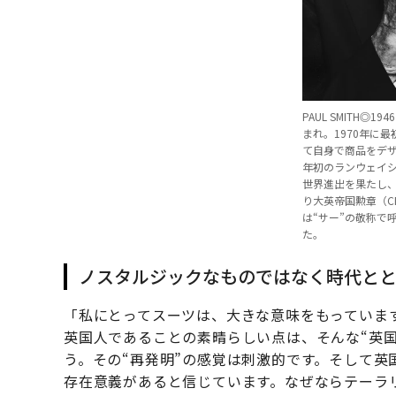
PAUL SMITH◎
まれ。1970年に
て自身で商品をデザ
年初のランウェイ
世界進出を果たし、
り大英帝国勲章（CB
は“サー”の敬称で
た。
ノスタルジックなものではなく時代と
「私にとってスーツは、大きな意味をもっていま
英国人であることの素晴らしい点は、そんな“英
う。その“再発明”の感覚は刺激的です。そして
存在意義があると信じています。なぜならテーラ