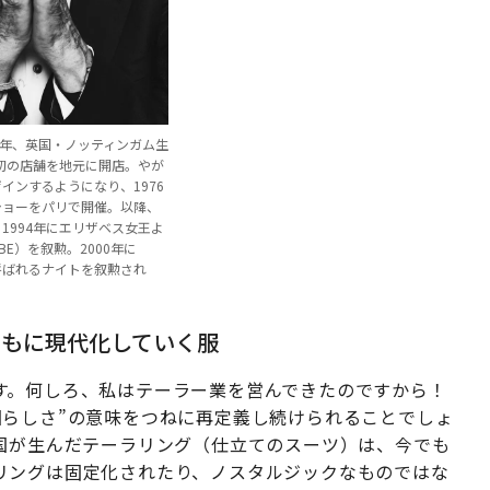
1946年、英国・ノッティンガム生
最初の店舗を地元に開店。やが
インするようになり、1976
ショーをパリで開催。以降、
1994年にエリザベス女王よ
E）を叙勲。2000年に
呼ばれるナイトを叙勲され
ともに現代化していく服
す。何しろ、私はテーラー業を営んできたのですから！
国らしさ”の意味をつねに再定義し続けられることでしょ
英国が生んだテーラリング（仕立てのスーツ）は、今でも
リングは固定化されたり、ノスタルジックなものではな