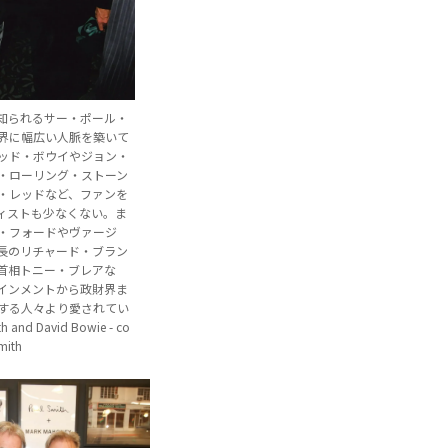
知られるサー・ポール・
界に幅広い人脈を築いて
ッド・ボウイやジョン・
・ローリング・ストーン
・レッドなど、ファンを
ィストも少なくない。ま
・フォードやヴァージ
長のリチャード・ブラン
首相トニー・ブレアな
インメントから政財界ま
する人々より愛されてい
 and David Bowie - co
Smith