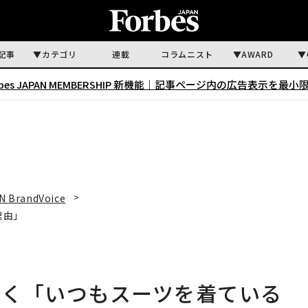
記事
カテゴリ
連載
コラムニスト
AWARD
rbes JAPAN MEMBERSHIP 新機能｜
記事ページ内の広告表示を最小
N BrandVoice
理由」
聞く「いつもスーツを着ている