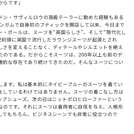
からです」
ドン・サヴィルロウの高級テーラーに勤めた経験もある
ィンガムで自身初のブティックを開店して以来、今日まで
・ポールは、スーツを“英国らしさ”、そして“現代化し
紀初頭に英国で流行したラウンジスーツが起源とされ
しさを変えることなく、ディテールやシルエットを絶え
たのである。だからこそスーツは、200年以上も前のデ
激的な存在であり続けてきたのだ。そんなスーツについ
します。私は基本的にネイビーブルーのスーツを着てい
をしているわけではありません。スーツの着こなし方は
ップシューズ、次の日はニットポロとローファーという
なのです。それにスーツは着用者に自信を与え、人格形
してもちろん、ビジネスシーンでも非常に役立つので