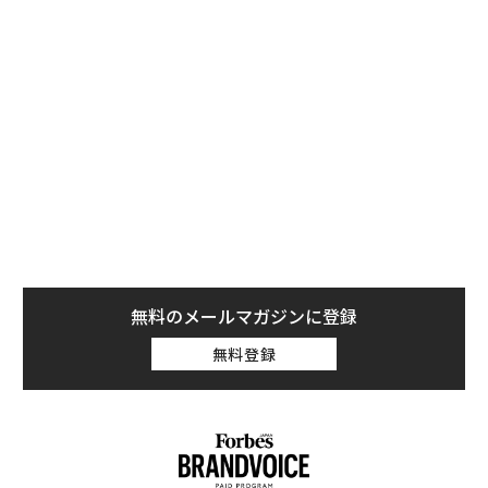
項というよりも必須事項だ。
求人求職サイト大手、キャリアビルダーが採用担当者を
対象に実施した調査結果から得た情報を基に、フォーブ
スが選んだ「履歴書に書いてはいけない“最悪の言葉”」
と「履歴書をゴミ箱に直行させる“空虚な表現”を避ける
方法」を紹介する。
無料のメールマガジンに登録
無料登録