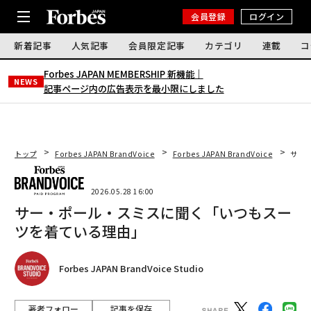
会員登録
ログイン
新着記事
人気記事
会員限定記事
カテゴリ
連載
コ
Forbes JAPAN MEMBERSHIP 新機能｜
NEWS
記事ページ内の広告表示を最小限にしました
トップ
Forbes JAPAN BrandVoice
Forbes JAPAN BrandVoice
サー
2026.05.28 16:00
サー・ポール・スミスに聞く「いつもスー
ツを着ている理由」
Forbes JAPAN BrandVoice Studio
著者フォロー
記事を保存