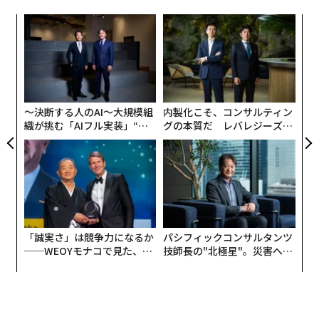
〈7
ャ
ト
な
リア
術
UM
た
ア
〜決断する人のAI〜大規模組
内製化こそ、コンサルティン
織が挑む「AIフル実装」“使
グの本質だ レバレジーズが
う”企業から“動く”企業へ【N
実践する、次世代ファームの
TTドコモビジネス×PwC】
全貌
「誠実さ」は競争力になるか
パシフィックコンサルタンツ
──WEOYモナコで見た、く
技師長の"北極星"。災害への
編集＝木内涼子
ら寿司の経営哲学
無力感を乗り越え見つけた、
防災一筋20年の答え
2026年9月号発売中