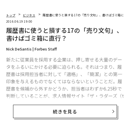
トップ
ビジネス
履歴書に使うと損する17の「売り文句」、書けばゴミ箱に直
2016.06.19 19:00
履歴書に使うと損する17の「売り文句」、
書けばゴミ箱に直行？
Nick DeSantis | Forbes Staff
新たに従業員を採用する企業は、押し寄せる大量のデー
タをふるいにかける必要に迫られる。それはつまり、履
歴書は採用担当者に対して「適格」、「簡潔」との第一
印象を与えるものでなくてはならないということだ。履
歴書を候補から外すかどうか、担当者はわずか6.25秒で
判断していることが、求人情報サイト「ザ・ラダーズ（t
heladders.com）」の調査で明らかになっている。
続きを見る
チャンスがそれほど小さいのなら、履歴書は「言葉」の
選択に極めて慎重でなくてはならない。これは、重要事