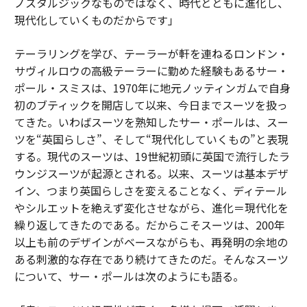
ノスタルジックなものではなく、時代とともに進化し、
現代化していくものだからです」
テーラリングを学び、テーラーが軒を連ねるロンドン・
サヴィルロウの高級テーラーに勤めた経験もあるサー・
ポール・スミスは、1970年に地元ノッティンガムで自身
初のブティックを開店して以来、今日までスーツを扱っ
てきた。いわばスーツを熟知したサー・ポールは、スー
ツを“英国らしさ”、そして“現代化していくもの”と表現
する。現代のスーツは、19世紀初頭に英国で流行したラ
ウンジスーツが起源とされる。以来、スーツは基本デザ
イン、つまり英国らしさを変えることなく、ディテール
やシルエットを絶えず変化させながら、進化＝現代化を
繰り返してきたのである。だからこそスーツは、200年
以上も前のデザインがベースながらも、再発明の余地の
ある刺激的な存在であり続けてきたのだ。そんなスーツ
について、サー・ポールは次のようにも語る。