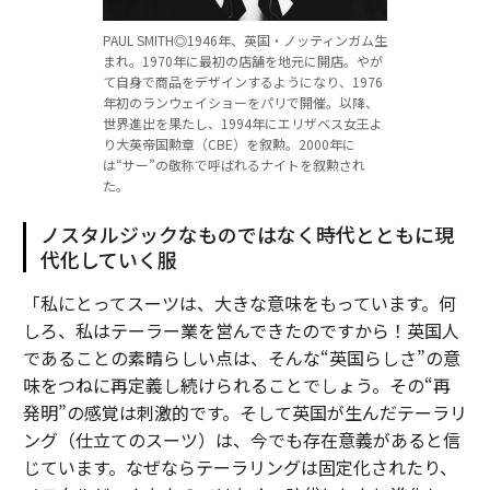
PAUL SMITH◎1946年、英国・ノッティンガム生
まれ。1970年に最初の店舗を地元に開店。やが
て自身で商品をデザインするようになり、1976
年初のランウェイショーをパリで開催。以降、
世界進出を果たし、1994年にエリザベス女王よ
り大英帝国勲章（CBE）を叙勲。2000年に
は“サー”の敬称で呼ばれるナイトを叙勲され
た。
ノスタルジックなものではなく時代とともに現
代化していく服
「私にとってスーツは、大きな意味をもっています。何
しろ、私はテーラー業を営んできたのですから！英国人
であることの素晴らしい点は、そんな“英国らしさ”の意
味をつねに再定義し続けられることでしょう。その“再
発明”の感覚は刺激的です。そして英国が生んだテーラリ
ング（仕立てのスーツ）は、今でも存在意義があると信
じています。なぜならテーラリングは固定化されたり、