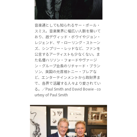
音楽通としても知られるサー・ポール・
スミス。音楽業界に幅広い人脈を築いて
おり、故デヴィッド・ボウイやジョン・
レジェンド、ザ・ローリング・ストーン
ズ、シンプリー・レッドなど、ファンを
公言するアーティストも少なくない。ま
た名優ハリソン・フォードやヴァージ
ン・グループ会長のリチャード・ブラン
ソン、英国の元首相トニー・ブレアな
ど、エンターテインメントから政財界ま
で、各界で活躍する人々より愛されてい
る。／Paul Smith and David Bowie - co
urtesy of Paul Smith