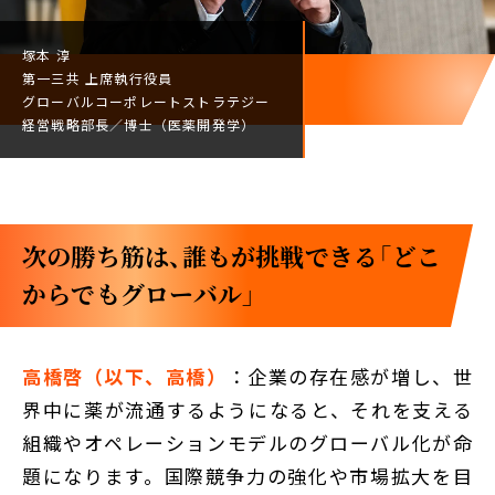
塚本 淳
第一三共
上席執行役員
グローバルコーポレート
ストラテジー
経営戦略部長／
博士（医薬開発学）
次の勝ち筋は、誰もが挑戦できる「どこ
からでもグローバル」
高橋啓（以下、高橋）
：企業の存在感が増し、世
界中に薬が流通するようになると、それを支える
組織やオペレーションモデルのグローバル化が命
題になります。国際競争力の強化や市場拡大を目