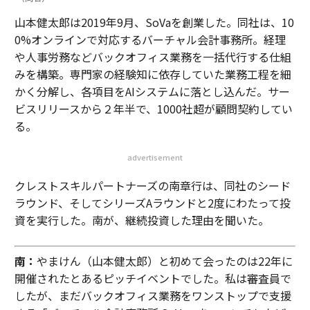
山本健太郎は2019年9月、SoVaを創業した。同社は、10
0%オンラインで対応するバーチャル会計事務所。経理
や人事労務などバックオフィス業務を一括代行する仕組
みを構築。専門家の経験知に依存していた業務工程を細
かく分解し、各項目をAIシステムに落とし込んだ。サー
ビスリリースから２年半で、1000社超が顧問契約してい
る。
advertisement
クレストスキルパートナーズの南章行は、同社のシード
ラウンド、そしてシリーズAラウンドと2度にわたって投
資を実行した。南が、継続投資した理由を聞いた。
南：
やまけん（山本健太郎）と初めて会ったのは22年に
開催されたとあるピッチイベントでした。私は審査員で
したが、まだバックオフィス業務をワンストップで支援