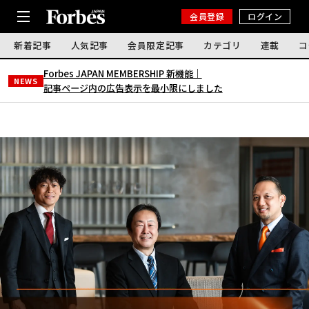
会員登録
ログイン
新着記事
人気記事
会員限定記事
カテゴリ
連載
コ
Forbes JAPAN MEMBERSHIP 新機能｜
NEWS
記事ページ内の広告表示を最小限にしました