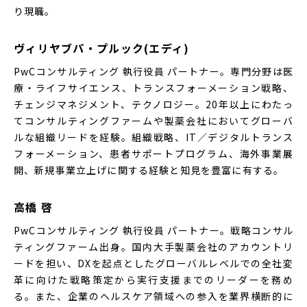
り現職。
ヴィリヤブパ・プルック(エディ)
PwCコンサルティング 執行役員 パートナー。専門分野は医
療・ライフサイエンス、トランスフォーメーション戦略、
チェンジマネジメント、テクノロジー。20年以上にわたっ
てコンサルティングファームや製薬会社においてグローバ
ルな組織リードを経験。組織戦略、IT／デジタルトランス
フォーメーション、患者サポートプログラム、海外事業展
開、新規事業立上げに関する経験と知見を豊富に有する。
高橋 啓
PwCコンサルティング 執行役員 パートナー。戦略コンサル
ティングファーム出身。国内大手製薬会社のアカウントリ
ードを担い、DXを起点としたグローバルレベルでの全社変
革に向けた戦略策定から実行支援までのリーダーを務め
る。また、企業のヘルスケア領域への参入を業界横断的に