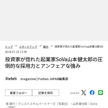
トップ
スタートアップ
国内
投資家が惚れた起業家SoVa山本健太郎の圧
2026.07.23 13:30
投資家が惚れた起業家SoVa山本健太郎の圧
倒的な採用力とアンフェアな強み
magazine | Forbes JAPAN編集部
著者フォロー
記事を保存
南 章行｜クレストスキルパートナーズ（写真左）・山本健太郎｜SoVa
（同右）