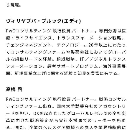
り現職。
ヴィリヤブパ・プルック(エディ)
PwCコンサルティング 執行役員 パートナー。専門分野は医
療・ライフサイエンス、トランスフォーメーション戦略、
チェンジマネジメント、テクノロジー。20年以上にわたっ
てコンサルティングファームや製薬会社においてグローバ
ルな組織リードを経験。組織戦略、IT／デジタルトランス
フォーメーション、患者サポートプログラム、海外事業展
開、新規事業立上げに関する経験と知見を豊富に有する。
高橋 啓
PwCコンサルティング 執行役員 パートナー。戦略コンサル
ティングファーム出身。国内大手製薬会社のアカウントリ
ードを担い、DXを起点としたグローバルレベルでの全社変
革に向けた戦略策定から実行支援までのリーダーを務め
る。また、企業のヘルスケア領域への参入を業界横断的に