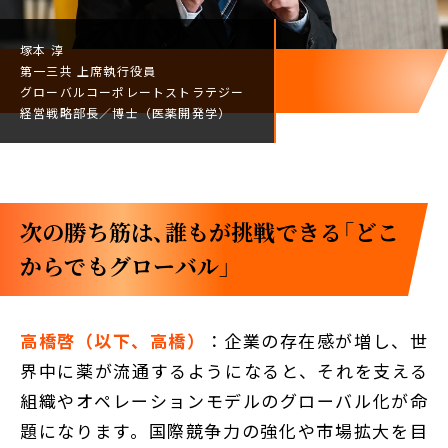
塚本 淳
第一三共
上席執行役員
グローバルコーポレート
ストラテジー
経営戦略部長／
博士（医薬開発学）
次の勝ち筋は、誰もが挑戦できる「どこ
からでもグローバル」
高橋啓（以下、高橋）
：企業の存在感が増し、世
界中に薬が流通するようになると、それを支える
組織やオペレーションモデルのグローバル化が命
題になります。国際競争力の強化や市場拡大を目