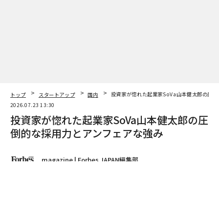
トップ
スタートアップ
国内
投資家が惚れた起業家SoVa山本健太郎の圧
2026.07.23 13:30
投資家が惚れた起業家SoVa山本健太郎の圧
倒的な採用力とアンフェアな強み
magazine | Forbes JAPAN編集部
著者フォロー
記事を保存
南 章行｜クレストスキルパートナーズ（写真左）・山本健太郎｜SoVa
（同右）