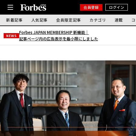
会員登録
ログイン
新着記事
人気記事
会員限定記事
カテゴリ
連載
コ
Forbes JAPAN MEMBERSHIP 新機能｜
NEWS
記事ページ内の広告表示を最小限にしました