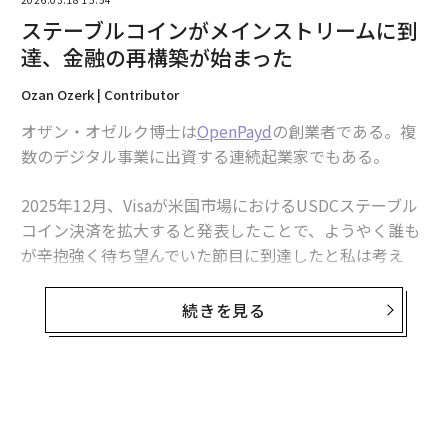
ステーブルコインがメインストリームに到
達、金融の再構築が始まった
Ozan Ozerk | Contributor
オザン・オゼルク博士は
OpenPayd
の創業者である。複
数のデジタル事業に出資する連続起業家でもある。
2025年12月、Visaが米国市場におけるUSDCステーブル
コイン決済を拡大すると発表したことで、ようやく誰も
が辛抱強く待ち望んでいた節目に到達したと私は考え
る。ステーブルコインがメインストリームに入ったの
だ。つまり、米国の銀行は初めて、従来のドルと同じく
続きを見る
らいシームレスに、暗号資産ベースのステーブルコイン
（CircleのUSD Coin）を用いて
Visaと決済
できるように
なった。
この拡大により、銀行パートナーは週7日の決済と、よ