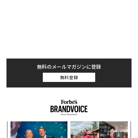
り迅速な資金移動が可能になる。しかも、日常的なカー
ド利用者の体験は何も変わらない。言い換えれば、ステ
ーブルコインはフィンテックの周縁から、グローバル決
済大手にとって不可欠なインフラへと成長を遂げたので
ある。
Visaのこの動きは、孤立した実験ではない。過去数年に
わたって積み上げられてきた基盤の上に成り立ってい
る。同社はラテンアメリカ、欧州、アジアでステーブル
無料のメールマガジンに登録
コイン決済の試験運用を進めており、2025年末までに、
無料登録
そのパイロットプログラムは年間換算で35億ドルを超え
る暗号資産決済を処理していた。かつて銀行が懐疑的に
見ていたものが、急速に彼ら自身のツールキットの一部
になりつつある。
Visaの成長プロダクト・戦略パートナーシップ責任者で
あるルベイル・ビルワドカー氏は次のように述べてい
な
術
る。「銀行パートナーは（ステーブルコイン決済につい
た