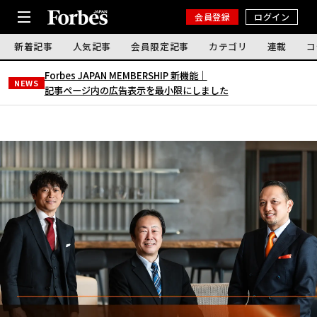
会員登録
ログイン
新着記事
人気記事
会員限定記事
カテゴリ
連載
コ
Forbes JAPAN MEMBERSHIP 新機能｜
NEWS
記事ページ内の広告表示を最小限にしました