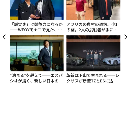
て）質問するだけでなく、利用の準備を進めています。
エ
ア
彼らは『より高速でプログラマブルな決済オプション』
設オ
が
を既存の業務に統合したいと考えているのです」
が
「誠実さ」は競争力になるか
アフリカの農村の通信、小1
対立から協調へ
──WEOYモナコで見た、く
の壁。2人の挑戦者が手にし
ら寿司の経営哲学
た「次なる武器」
1、2年前を振り返ると、語られていた筋書きは大きく異
なっていた。
2025年10月のForbes Finance Council
への
寄稿で、私は銀行のステーブルコインに対する反応を
「悲嘆の7段階」に例えた。銀行業界のロビイストの多
くは、ステーブルコインが預金を吸い上げる可能性に警
“泊まる”を超えて──エスパ
革新は下山で生まれる──レ
戒感を示していた。ある業界団体は、潜在的な資金流出
シオが描く、新しい日本のラ
クサスが新型TZとESに込め
額として6兆6000億ドルという終末論的な数字まで持ち
グジュアリー（前編）
た「DISCOVER」の哲学
出したが、これは著しく誤解を招く数字だった（実際の
リスクはおそらくその10分の1程度である）。銀行にと
っての本当の脅威は即座の崩壊ではなく、競争優位性の
着実な侵食だったのだ。
不可避の流れと戦うのではなく、銀行と暗号資産企業は