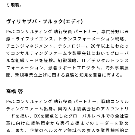
り現職。
ヴィリヤブパ・プルック(エディ)
PwCコンサルティング 執行役員 パートナー。専門分野は医
療・ライフサイエンス、トランスフォーメーション戦略、
チェンジマネジメント、テクノロジー。20年以上にわたっ
てコンサルティングファームや製薬会社においてグローバ
ルな組織リードを経験。組織戦略、IT／デジタルトランス
フォーメーション、患者サポートプログラム、海外事業展
開、新規事業立上げに関する経験と知見を豊富に有する。
高橋 啓
PwCコンサルティング 執行役員 パートナー。戦略コンサル
ティングファーム出身。国内大手製薬会社のアカウントリ
ードを担い、DXを起点としたグローバルレベルでの全社変
革に向けた戦略策定から実行支援までのリーダーを務め
る。また、企業のヘルスケア領域への参入を業界横断的に