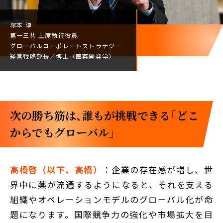
塚本 淳
第一三共
上席執行役員
グローバルコーポレート
ストラテジー
経営戦略部長／
博士（医薬開発学）
次の勝ち筋は、誰もが挑戦できる「どこ
からでもグローバル」
高橋啓（以下、高橋）
：企業の存在感が増し、世
界中に薬が流通するようになると、それを支える
組織やオペレーションモデルのグローバル化が命
題になります。国際競争力の強化や市場拡大を目