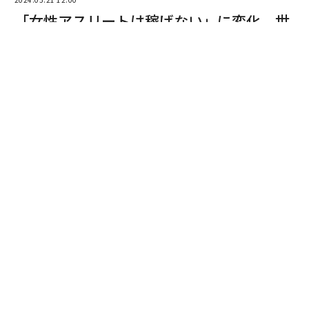
「女性アスリートは稼げない」に変化、世
界アスリート長者番付2024
Justin Birnbaum | Forbes Staff
フォーブスは米国時間5月16日、最新版「
世界アスリート長者番付
」を発表した。同月1日までの1
2カ月に最も多額の収入を得たスポーツ選手の上位50人
を紹介するそのランキングのトップは、推定2億6000万
ドル（約405億円）を稼いだクリスティアーノ・ロナウ
ドだった。
だが、最新のこの番付に、女性アスリートの名前はな
続きを見る
い。2017～2019年も、リスト入りした女子選手はいな
かった。2023年の番付に入ったのは、過去10年で6回の
リスト入りを果たしているテニスのセリーナ・ウィリア
ムズ1人だった。