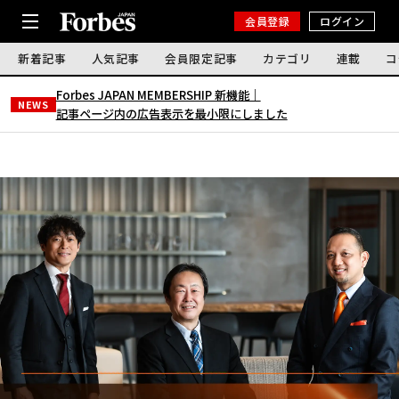
会員登録
ログイン
新着記事
人気記事
会員限定記事
カテゴリ
連載
コ
Forbes JAPAN MEMBERSHIP 新機能｜
NEWS
記事ページ内の広告表示を最小限にしました