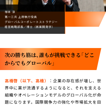
塚本 淳
第一三共
上席執行役員
グローバルコーポレート
ストラテジー
経営戦略部長／
博士（医薬開発学）
次の勝ち筋は、誰もが挑戦できる「どこ
からでもグローバル」
高橋啓（以下、高橋）
：企業の存在感が増し、世
界中に薬が流通するようになると、それを支える
組織やオペレーションモデルのグローバル化が命
題になります。国際競争力の強化や市場拡大を目