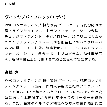
り現職。
ヴィリヤブパ・プルック(エディ)
PwCコンサルティング 執行役員 パートナー。専門分野は医
療・ライフサイエンス、トランスフォーメーション戦略、
チェンジマネジメント、テクノロジー。20年以上にわたっ
てコンサルティングファームや製薬会社においてグローバ
ルな組織リードを経験。組織戦略、IT／デジタルトランス
フォーメーション、患者サポートプログラム、海外事業展
開、新規事業立上げに関する経験と知見を豊富に有する。
高橋 啓
PwCコンサルティング 執行役員 パートナー。戦略コンサル
ティングファーム出身。国内大手製薬会社のアカウントリ
ードを担い、DXを起点としたグローバルレベルでの全社変
革に向けた戦略策定から実行支援までのリーダーを務め
る。また、企業のヘルスケア領域への参入を業界横断的に