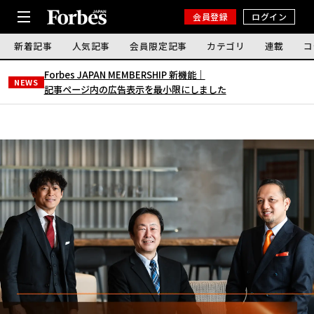
会員登録
ログイン
新着記事
人気記事
会員限定記事
カテゴリ
連載
コ
Forbes JAPAN MEMBERSHIP 新機能｜
NEWS
記事ページ内の広告表示を最小限にしました