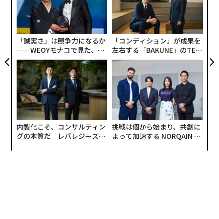
A
顧客
pa
な
「誠実さ」は競争力になるか
「コンディション」が成果を
──WEOYモナコで見た、く
左右する――「BAKUNE」のTEN
ら寿司の経営哲学
TIALが支える「挑戦者の明
日」
翻訳・編集＝安藤清香
2026年9月号発売中
内製化こそ、コンサルティン
挑戦は個から始まり、共創に
グの本質だ レバレジーズが
よって加速する NORQAIN JA
実践する、次世代ファームの
PAN 特別座談会
全貌
最新号の購入はこちらから
メンバーシップに登録する