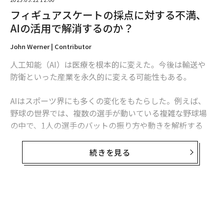
フィギュアスケートの採点に対する不満、
AIの活用で解消するのか？
John Werner | Contributor
人工知能（AI）は医療を根本的に変えた。今後は輸送や
防衛といった産業を永久的に変える可能性もある。
AIはスポーツ界にも多くの変化をもたらした。例えば、
野球の世界では、複数の選手が動いている複雑な野球場
の中で、1人の選手のバットの振り方や動きを解析する
ため、選手に装着されたハーネスがきめ細かなデータを
記録し、データセンターに送信している。外野で木の葉
続きを見る
が1枚でも舞えば、AIが感知する。
では、フィギュアスケートはどうだろうか？ これもか
なり細かい動作が求められるスポーツだが、AIデータの
活用は、選手を前年の状態と比較するための詳細な統計