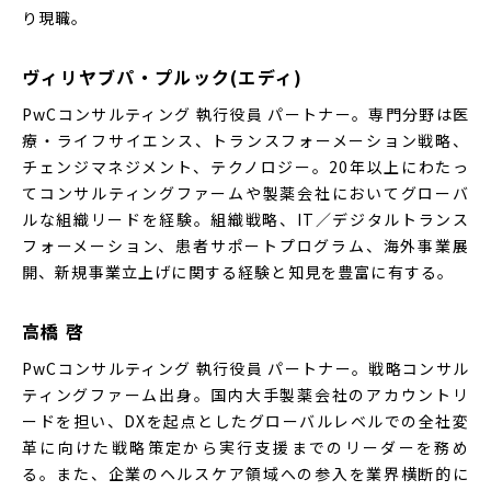
り現職。
ヴィリヤブパ・プルック(エディ)
PwCコンサルティング 執行役員 パートナー。専門分野は医
療・ライフサイエンス、トランスフォーメーション戦略、
チェンジマネジメント、テクノロジー。20年以上にわたっ
てコンサルティングファームや製薬会社においてグローバ
ルな組織リードを経験。組織戦略、IT／デジタルトランス
フォーメーション、患者サポートプログラム、海外事業展
開、新規事業立上げに関する経験と知見を豊富に有する。
高橋 啓
PwCコンサルティング 執行役員 パートナー。戦略コンサル
ティングファーム出身。国内大手製薬会社のアカウントリ
ードを担い、DXを起点としたグローバルレベルでの全社変
革に向けた戦略策定から実行支援までのリーダーを務め
る。また、企業のヘルスケア領域への参入を業界横断的に