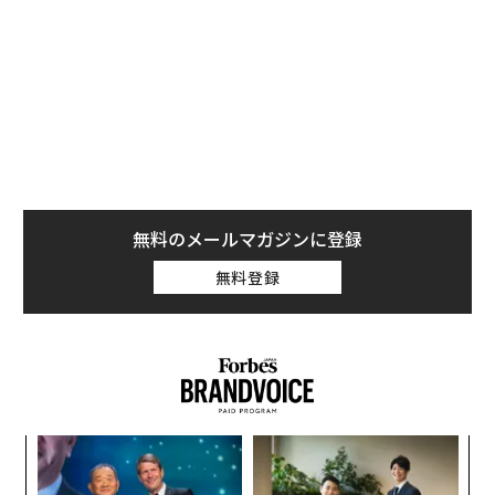
ではなく、演技を公平に評価することが目的となる。
無料のメールマガジンに登録
無料登録
革
ク
た「