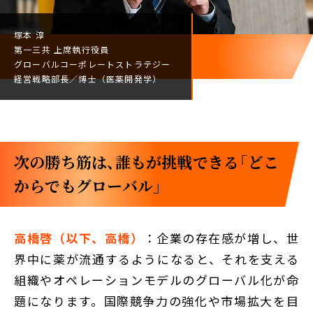
塚本 淳
第一三共
上席執行役員
グローバルコーポレート
ストラテジー
経営戦略部長／
博士（医薬開発学）
次の勝ち筋は、誰もが挑戦できる「どこ
からでもグローバル」
高橋啓（以下、高橋）
：企業の存在感が増し、世
界中に薬が流通するようになると、それを支える
組織やオペレーションモデルのグローバル化が命
題になります。国際競争力の強化や市場拡大を目