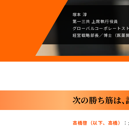
塚本 淳
第一三共
上席執行役員
グローバルコーポレート
ス
経営戦略部長／
博士（医薬
次の勝ち筋は、
高橋啓（以下、高橋）
：