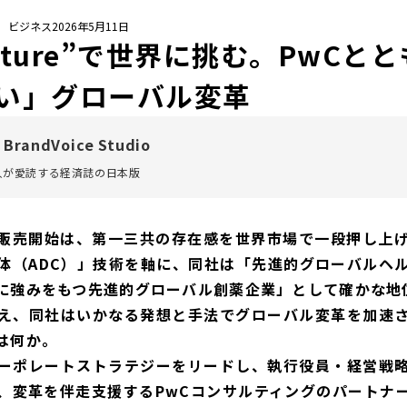
/ ビジネス
2026年5月11日
Culture”で世界に挑む。PwC
い」グローバル変革
 BrandVoice Studio
万人が愛読する
経済誌の日本版
剤の販売開始は、第一三共の存在感を世界市場で一段押し上
体（ADC）」技術を軸に、同社は「先進的グローバルヘ
に強みをもつ先進的グローバル創薬企業」として確かな地
え、同社はいかなる発想と手法でグローバル変革を加速
は何か。
ーポレートストラテジーをリードし、執行役員・経営戦
、変革を伴走支援するPwCコンサルティングのパートナ