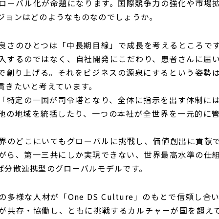
ローバル化が命題になります。国際競争力の強化や市場
ジョンはどのようなものなのでしょうか。
良さのひとつは「中長期目線」で成長を考えるところで
入するのではなく、自社開発にこだわり、患者さんに届
で創り上げる。それをビジネスの源泉にするという姿勢
貫きたいと考えています。
「特定の一国が司令塔となり、全体に指示を出す体制に
他の地域を統括したり、一つの本社が全世界を一元的に
界のどこにいてもグローバルに挑戦し、価値創出に貢献
がら、第一三共にしか実現できない、世界最高水準の仕
ば分散連携型のグローバルモデルです。
多様な人材が「One DS Culture」のもとで信頼し
が共存・協働し、ともに挑戦するカルチャーが国を超え