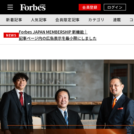
会員登録
ログイン
新着記事
人気記事
会員限定記事
カテゴリ
連載
コ
Forbes JAPAN MEMBERSHIP 新機能｜
NEWS
記事ページ内の広告表示を最小限にしました