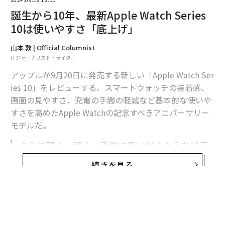
誕生から10年、最新Apple Watch Series
10は使いやすさ「底上げ」
山本 敦 | Official Columnist
ITジャーナリスト・ライター
アップルが9月20日に発売する新しい「Apple Watch Ser
ies 10」をレビューする。スマートウォッチの装着感、
画面の見やすさ、充電の手間の軽減など基本的な使いや
すさを高めたApple Watchの記念すべきアニバーサリー
モデルだ。
さらに薄く・軽く。手首に吸い付くような装着
感
続きを見る
2024年はアップルが最初のApple Watchを発表してから
10年の節目だ。記念すべきタイミングに、アップルが派
手にジュエリーブランドとのコラボモデルや、台数限定
の特別モデルを発表するのだろうかと筆者は待ち受けて