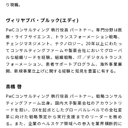
り現職。
ヴィリヤブパ・プルック(エディ)
PwCコンサルティング 執行役員 パートナー。専門分野は医
療・ライフサイエンス、トランスフォーメーション戦略、
チェンジマネジメント、テクノロジー。20年以上にわたっ
てコンサルティングファームや製薬会社においてグローバ
ルな組織リードを経験。組織戦略、IT／デジタルトランス
フォーメーション、患者サポートプログラム、海外事業展
開、新規事業立上げに関する経験と知見を豊富に有する。
高橋 啓
PwCコンサルティング 執行役員 パートナー。戦略コンサル
ティングファーム出身。国内大手製薬会社のアカウントリ
ードを担い、DXを起点としたグローバルレベルでの全社変
革に向けた戦略策定から実行支援までのリーダーを務め
る。また、企業のヘルスケア領域への参入を業界横断的に