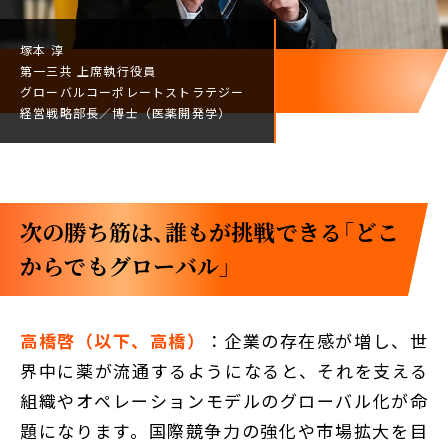
塚本 淳
第一三共
上席執行役員
グローバルコーポレート
ストラテジー
経営戦略部長／
博士（医薬開発学）
次の勝ち筋は、誰もが挑戦できる「どこ
からでもグローバル」
高橋啓（以下、高橋）
：企業の存在感が増し、世
界中に薬が流通するようになると、それを支える
組織やオペレーションモデルのグローバル化が命
題になります。国際競争力の強化や市場拡大を目