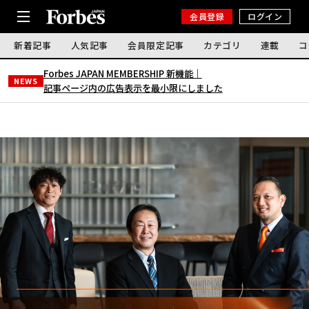
会員登録
ログイン
新着記事
人気記事
会員限定記事
カテゴリ
連載
コ
Forbes JAPAN MEMBERSHIP 新機能｜
NEWS
記事ページ内の広告表示を最小限にしました