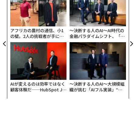
ジ
の長時間残業が原因という人がいる。体調不良は理由で
な
はなく、劣悪な職場で働いた結果だ。
術
た
ア
4位は休日出勤と長時間残業、5位はパワハラ、6位は社
アフリカの農村の通信、小1
〜決断する人のAI〜AI時代の
風と、職場の問題が続く。7位にようやくキャリアアッ
の壁。2人の挑戦者が手にし
金融パラダイムシフト、「超
た「次なる武器」
個別化」の核心 【MUFG×ウ
プという前向きな理由が現れたかと思えば、8位は結
ェルスナビ×PwC】
婚。夫の仕事を優先させると自分が辞めなければならな
いという理由が多く、「寿」感はない。
9位は会社の将来性。よろしくない会社に就職してしま
ったということだ。これも1位から6位までの会社原因。
AIが変えるのは効率ではなく
〜決断する人のAI〜大規模組
そして10位は出産と育児。「いまだに男性は育児休暇を
顧客体験だ──HubSpot Ja
織が挑む「AIフル実装」“使
panが語る「Grow Better」
う”企業から“動く”企業へ【N
取りづらいし、出産育児の負担が女性は大きい」と、こ
な組織のつくり方
TTドコモビジネス×PwC】
れまた女性が一方的に仕事を諦めるパターンだ。
厚労省の『令和3年雇用動向調査結果の概況』では、女
性の離職率は常に男性よりも高いが、2019年から2020
年にかけて大きく減少している。このアンケートで示さ