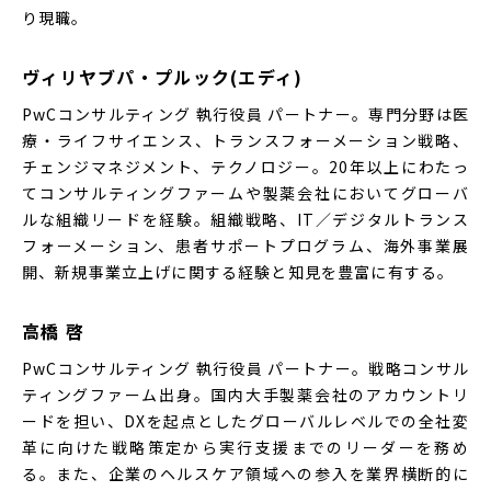
り現職。
ヴィリヤブパ・プルック(エディ)
PwCコンサルティング 執行役員 パートナー。専門分野は医
療・ライフサイエンス、トランスフォーメーション戦略、
チェンジマネジメント、テクノロジー。20年以上にわたっ
てコンサルティングファームや製薬会社においてグローバ
ルな組織リードを経験。組織戦略、IT／デジタルトランス
フォーメーション、患者サポートプログラム、海外事業展
開、新規事業立上げに関する経験と知見を豊富に有する。
高橋 啓
PwCコンサルティング 執行役員 パートナー。戦略コンサル
ティングファーム出身。国内大手製薬会社のアカウントリ
ードを担い、DXを起点としたグローバルレベルでの全社変
革に向けた戦略策定から実行支援までのリーダーを務め
る。また、企業のヘルスケア領域への参入を業界横断的に