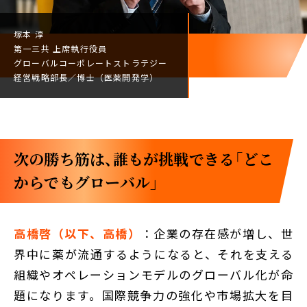
塚本 淳
第一三共
上席執行役員
グローバルコーポレート
ストラテジー
経営戦略部長／
博士（医薬開発学）
次の勝ち筋は、誰もが挑戦できる「どこ
からでもグローバル」
高橋啓（以下、高橋）
：企業の存在感が増し、世
界中に薬が流通するようになると、それを支える
組織やオペレーションモデルのグローバル化が命
題になります。国際競争力の強化や市場拡大を目