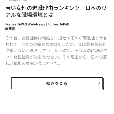
若い女性の退職理由ランキング 日本のリ
アルな職場環境とは
Forbes JAPAN Web-News | Forbes JAPAN
編集部
その昔、女性社員は結婚して退社するのが寿退社とか言
われて、ひとつの幸せの象徴だったが、今は誰もが必死
に働かないと暮らしていけない時代。それなのに辞めて
いく女性社員が後をたたない。その理由から、日本の悲
しい職場の現実が見えてきた。
居心地のいいSNS「GRAVITY」を提供するHiClub（ハイ
クラブ）は、20歳から39歳までの女性544人を対象に退
続きを見る
職理由に関するアンケート調査を実施した。このうち退
職経験がある人が何人かは示されていないが、このアン
ケートに回答したということは、ほぼ全員が経験者であ
ると考えていいだろう。