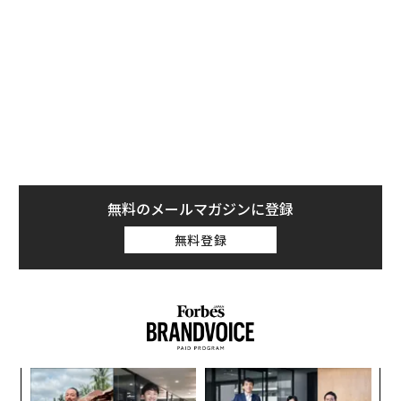
その結果、退職理由でもっとも多かったのが人間関係。
自由意見からは「機嫌によって態度が変わる上司で精神
的にやられた」、「悪口や噂話のオンパレード」、「お
客さんの取り合い、人格否定、いじめなど」など、殺伐
とした職場の雰囲気が伝わる。こんな職場にいては精神
的に壊れてしまう。
2位は給与が安いこと。これはもう説明不要だろう。厚
無料のメールマガジンに登録
生労働省の『令和3年雇用動向調査結果の概況』によれ
ば、2021年の男女の賃金格差は男性を100とすると女性
無料登録
が75.2と世界的に見ても大きい。
3位は体調不良。病気なら仕方ないと思うが、「人間関
係、業務過多、睡眠時間の減少、さまざまな理由でキャ
パオーバー。体調を壊してしまった」、「ストレスから
くる体調不良で仕事を辞めてしまった」、「仕事のしす
年後
“
ぎで体が動かなくなってしまった」など、人間関係や4位
サイ
オ