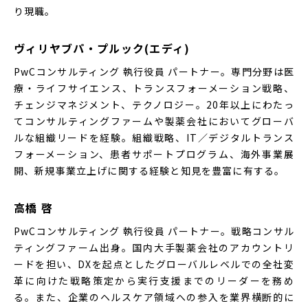
り現職。
ヴィリヤブパ・プルック(エディ)
PwCコンサルティング 執行役員 パートナー。専門分野は医
療・ライフサイエンス、トランスフォーメーション戦略、
チェンジマネジメント、テクノロジー。20年以上にわたっ
てコンサルティングファームや製薬会社においてグローバ
ルな組織リードを経験。組織戦略、IT／デジタルトランス
フォーメーション、患者サポートプログラム、海外事業展
開、新規事業立上げに関する経験と知見を豊富に有する。
高橋 啓
PwCコンサルティング 執行役員 パートナー。戦略コンサル
ティングファーム出身。国内大手製薬会社のアカウントリ
ードを担い、DXを起点としたグローバルレベルでの全社変
革に向けた戦略策定から実行支援までのリーダーを務め
る。また、企業のヘルスケア領域への参入を業界横断的に