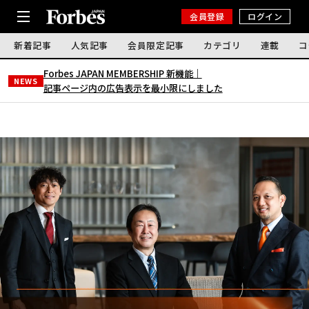
会員登録
ログイン
新着記事
人気記事
会員限定記事
カテゴリ
連載
コ
Forbes JAPAN MEMBERSHIP 新機能｜
NEWS
記事ページ内の広告表示を最小限にしました