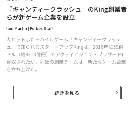
『キャンディークラッシュ』のKing創業者
らが新ゲーム企業を設立
Iain Martin | Forbes Staff
大ヒットしたモバイルゲーム『キャンディークラッシ
ュ』で知られるスタートアップKingは、2016年に59億
ドル（約9310億円）でアクティビジョン・ブリザードに
買収されたが、同社の創業チームは、新たなゲーム企業
を立ち上げた。
Kingの共同創業者で元CCO（チーフクリエイティブオフ
ィサー）のセバスチャン・クヌットソンと、元 COOのス
続きを見る
テファン・クルガンは、2023年にクイーン・デジタル・
エンタテイメント（QDE）という新たな会社を設立し
た。LinkedInの情報によると、2人は少なくとも10人の
元Kingの社員を採用している。