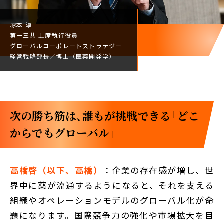
塚本 淳
第一三共
上席執行役員
グローバルコーポレート
ストラテジー
経営戦略部長／
博士（医薬開発学）
次の勝ち筋は、誰もが挑戦できる「どこ
からでもグローバル」
高橋啓（以下、高橋）
：企業の存在感が増し、世
界中に薬が流通するようになると、それを支える
組織やオペレーションモデルのグローバル化が命
題になります。国際競争力の強化や市場拡大を目