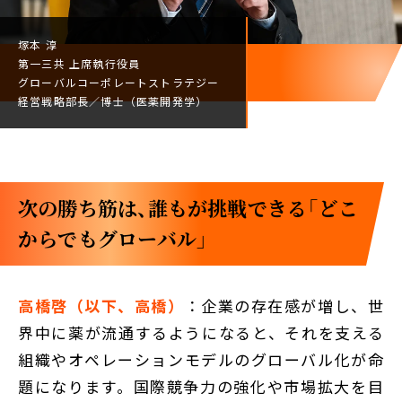
塚本 淳
第一三共
上席執行役員
グローバルコーポレート
ストラテジー
経営戦略部長／
博士（医薬開発学）
次の勝ち筋は、誰もが挑戦できる「どこ
からでもグローバル」
高橋啓（以下、高橋）
：企業の存在感が増し、世
界中に薬が流通するようになると、それを支える
組織やオペレーションモデルのグローバル化が命
題になります。国際競争力の強化や市場拡大を目