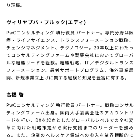
り現職。
ヴィリヤブパ・プルック(エディ)
PwCコンサルティング 執行役員 パートナー。専門分野は医
療・ライフサイエンス、トランスフォーメーション戦略、
チェンジマネジメント、テクノロジー。20年以上にわたっ
てコンサルティングファームや製薬会社においてグローバ
ルな組織リードを経験。組織戦略、IT／デジタルトランス
フォーメーション、患者サポートプログラム、海外事業展
開、新規事業立上げに関する経験と知見を豊富に有する。
高橋 啓
PwCコンサルティング 執行役員 パートナー。戦略コンサル
ティングファーム出身。国内大手製薬会社のアカウントリ
ードを担い、DXを起点としたグローバルレベルでの全社変
革に向けた戦略策定から実行支援までのリーダーを務め
る。また、企業のヘルスケア領域への参入を業界横断的に