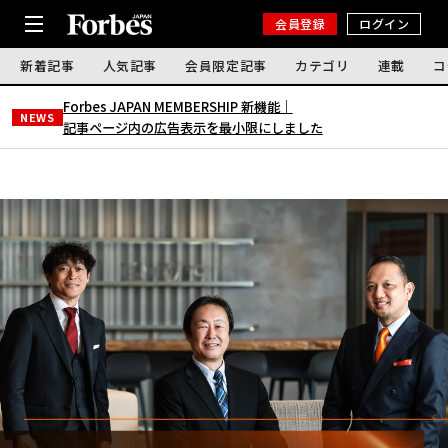
会員登録
ログイン
新着記事
人気記事
会員限定記事
カテゴリ
連載
コ
Forbes JAPAN MEMBERSHIP 新機能｜
NEWS
記事ページ内の広告表示を最小限にしました