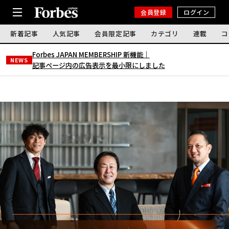
会員登録
ログイン
新着記事
人気記事
会員限定記事
カテゴリ
連載
コ
Forbes JAPAN MEMBERSHIP 新機能｜
NEWS
記事ページ内の広告表示を最小限にしました