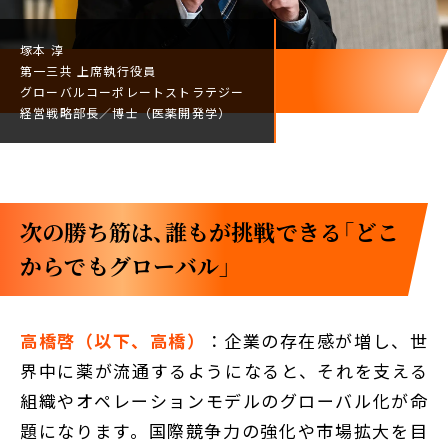
塚本 淳
第一三共
上席執行役員
グローバルコーポレート
ストラテジー
経営戦略部長／
博士（医薬開発学）
次の勝ち筋は、誰もが挑戦できる「どこ
からでもグローバル」
高橋啓（以下、高橋）
：企業の存在感が増し、世
界中に薬が流通するようになると、それを支える
組織やオペレーションモデルのグローバル化が命
題になります。国際競争力の強化や市場拡大を目