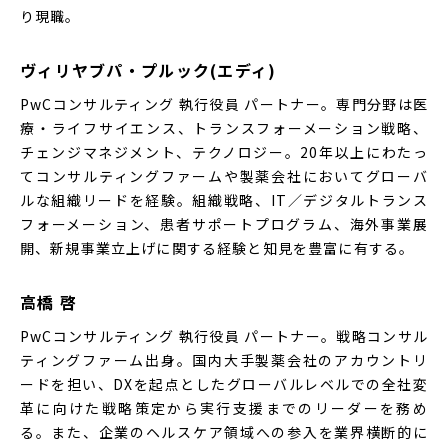
り現職。
ヴィリヤブパ・プルック(エディ)
PwCコンサルティング 執行役員 パートナー。専門分野は医
療・ライフサイエンス、トランスフォーメーション戦略、
チェンジマネジメント、テクノロジー。20年以上にわたっ
てコンサルティングファームや製薬会社においてグローバ
ルな組織リードを経験。組織戦略、IT／デジタルトランス
フォーメーション、患者サポートプログラム、海外事業展
開、新規事業立上げに関する経験と知見を豊富に有する。
高橋 啓
PwCコンサルティング 執行役員 パートナー。戦略コンサル
ティングファーム出身。国内大手製薬会社のアカウントリ
ードを担い、DXを起点としたグローバルレベルでの全社変
革に向けた戦略策定から実行支援までのリーダーを務め
る。また、企業のヘルスケア領域への参入を業界横断的に