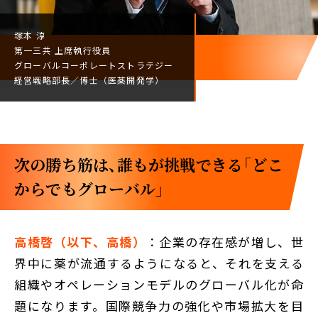
塚本 淳
第一三共
上席執行役員
グローバルコーポレート
ストラテジー
経営戦略部長／
博士（医薬開発学）
次の勝ち筋は、誰もが挑戦できる「どこ
からでもグローバル」
高橋啓（以下、高橋）
：企業の存在感が増し、世
界中に薬が流通するようになると、それを支える
組織やオペレーションモデルのグローバル化が命
題になります。国際競争力の強化や市場拡大を目