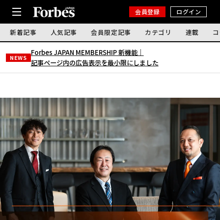
会員登録
ログイン
新着記事
人気記事
会員限定記事
カテゴリ
連載
コ
Forbes JAPAN MEMBERSHIP 新機能｜
NEWS
記事ページ内の広告表示を最小限にしました