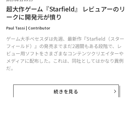
超大作ゲーム『Starfield』 レビュアーのリ
ークに開発元が憤り
Paul Tassi | Contributor
ゲーム大手ベセスダは先週、最新作『Starfield（スター
フィールド）』の発売までまだ2週間もある段階で、レ
ビュー用ソフトをさまざまなコンテンツクリエイターや
メディアに配布した。これは、同社としてはかなり異例
だ。
これほど早く大量にレビュー用ソフトを配布すれば、当
然ながらリークも出てくる。だが、どんなにささいなも
続きを見る
のであっても、ベセスダはリークを許容できないよう
だ。
同社の広報部門幹部マット・フレイリーはX（旧ツイッ
ター）への
投稿
で、次のように苦言を呈した。「私がリ