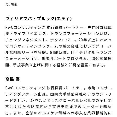
り現職。
ヴィリヤブパ・プルック(エディ)
PwCコンサルティング 執行役員 パートナー。専門分野は医
療・ライフサイエンス、トランスフォーメーション戦略、
チェンジマネジメント、テクノロジー。20年以上にわたっ
てコンサルティングファームや製薬会社においてグローバ
ルな組織リードを経験。組織戦略、IT／デジタルトランス
フォーメーション、患者サポートプログラム、海外事業展
開、新規事業立上げに関する経験と知見を豊富に有する。
高橋 啓
PwCコンサルティング 執行役員 パートナー。戦略コンサル
ティングファーム出身。国内大手製薬会社のアカウントリ
ードを担い、DXを起点としたグローバルレベルでの全社変
革に向けた戦略策定から実行支援までのリーダーを務め
る。また、企業のヘルスケア領域への参入を業界横断的に