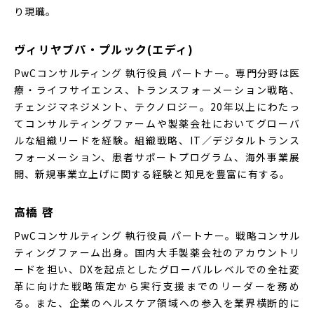
り現職。
ヴィリヤブパ・プルック(エディ)
PwCコンサルティング 執行役員 パートナー。専門分野は医
療・ライフサイエンス、トランスフォーメーション戦略、
チェンジマネジメント、テクノロジー。20年以上にわたっ
てコンサルティングファームや製薬会社においてグローバ
ルな組織リードを経験。組織戦略、IT／デジタルトランス
フォーメーション、患者サポートプログラム、海外事業展
開、新規事業立上げに関する経験と知見を豊富に有する。
高橋 啓
PwCコンサルティング 執行役員 パートナー。戦略コンサル
ティングファーム出身。国内大手製薬会社のアカウントリ
ードを担い、DXを起点としたグローバルレベルでの全社変
革に向けた戦略策定から実行支援までのリーダーを務め
る。また、企業のヘルスケア領域への参入を業界横断的に