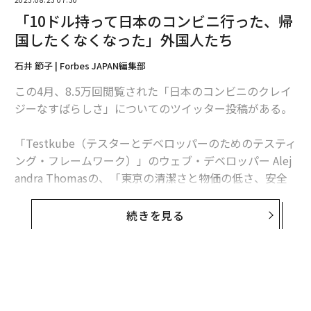
「10ドル持って日本のコンビニ行った、帰
国したくなくなった」外国人たち
石井 節子 | Forbes JAPAN編集部
この4月、8.5万回閲覧された「日本のコンビニのクレイ
ジーなすばらしさ」についてのツイッター投稿がある。
「Testkube（テスターとデベロッパーのためのテスティ
ング・フレームワーク）」のウェブ・デベロッパー Alej
andra Thomasの、「東京の清潔さと物価の低さ、安全
さ、公共交通機関の快適さを体験したあとで、一体どう
やってニューヨークに帰れっていうの？」という投稿で
続きを見る
ある。
How am I supposed to go back to New York afte
r experiencing the cleanliness, affordability, safe