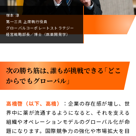
塚本 淳
第一三共
上席執行役員
グローバルコーポレート
ストラテジー
経営戦略部長／
博士（医薬開発学）
次の勝ち筋は、誰もが挑戦できる「どこ
からでもグローバル」
高橋啓（以下、高橋）
：企業の存在感が増し、世
界中に薬が流通するようになると、それを支える
組織やオペレーションモデルのグローバル化が命
題になります。国際競争力の強化や市場拡大を目