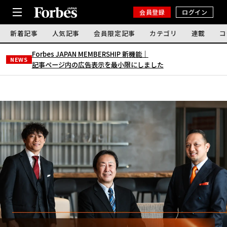
会員登録
ログイン
新着記事
人気記事
会員限定記事
カテゴリ
連載
コ
Forbes JAPAN MEMBERSHIP 新機能｜
NEWS
記事ページ内の広告表示を最小限にしました