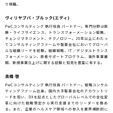
り現職。
ヴィリヤブパ・プルック(エディ)
PwCコンサルティング 執行役員 パートナー。専門分野は医
療・ライフサイエンス、トランスフォーメーション戦略、
チェンジマネジメント、テクノロジー。20年以上にわたっ
てコンサルティングファームや製薬会社においてグローバ
ルな組織リードを経験。組織戦略、IT／デジタルトランス
フォーメーション、患者サポートプログラム、海外事業展
開、新規事業立上げに関する経験と知見を豊富に有する。
高橋 啓
PwCコンサルティング 執行役員 パートナー。戦略コンサル
ティングファーム出身。国内大手製薬会社のアカウントリ
ードを担い、DXを起点としたグローバルレベルでの全社変
革に向けた戦略策定から実行支援までのリーダーを務め
る。また、企業のヘルスケア領域への参入を業界横断的に