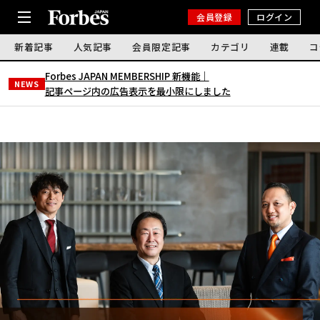
会員登録
ログイン
新着記事
人気記事
会員限定記事
カテゴリ
連載
コ
Forbes JAPAN MEMBERSHIP 新機能｜
NEWS
記事ページ内の広告表示を最小限にしました