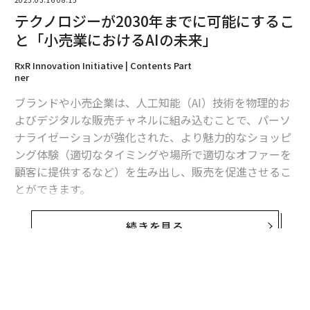
テクノロジーが2030年までに可能にするこ
と「小売業におけるAIの未来」
RxR Innovation Initiative | Contents Part
ner
ブランドや小売企業は、人工知能（AI）技術を物理的お
よびデジタルな販売チャネルに組み込むことで、パーソ
ナライゼーションが強化された、より魅力的なショッピ
ング体験（適切なタイミングや場所で適切なオファーを
顧客に提供するなど）を生み出し、販売を促進させるこ
とができます。
AIテクノロジーは、生産から顧客への最終配送まで、バ
続きを見る
リューチェーンとサプライチェーンのほぼすべての側面
に影響を与える可能性があると思われます。
本稿では、2030年までの市場成長予測や店舗や倉庫のオ