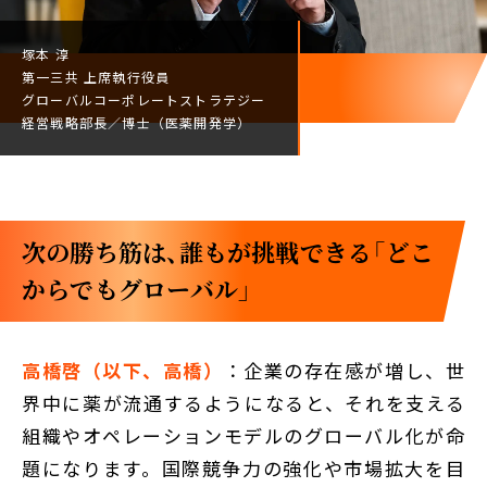
塚本 淳
第一三共
上席執行役員
グローバルコーポレート
ストラテジー
経営戦略部長／
博士（医薬開発学）
次の勝ち筋は、誰もが挑戦できる「どこ
からでもグローバル」
高橋啓（以下、高橋）
：企業の存在感が増し、世
界中に薬が流通するようになると、それを支える
組織やオペレーションモデルのグローバル化が命
題になります。国際競争力の強化や市場拡大を目