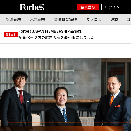
会員登録
ログイン
新着記事
人気記事
会員限定記事
カテゴリ
連載
コ
Forbes JAPAN MEMBERSHIP 新機能｜
NEWS
記事ページ内の広告表示を最小限にしました