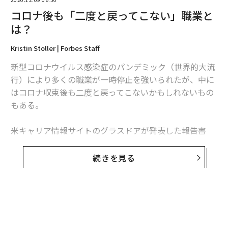
コロナ後も「二度と戻ってこない」職業と
は？
Kristin Stoller | Forbes Staff
新型コロナウイルス感染症のパンデミック（世界的大流
行）により多くの職業が一時停止を強いられたが、中に
はコロナ収束後も二度と戻ってこないかもしれないもの
もある。
米キャリア情報サイトのグラスドアが発表した報告書
「Workplace Trends 2021（職場のトレンド 2021）」
によると、緊急性がなく、コロナ収束後まで延期できる
続きを見る
選択的医療分野での求人広告は激減。最も影響を受けた
職業は聴覚専門医（オーディオロジスト）で、グラスド
ア上の求人は70％減った。
米国聴覚学会（AAA）のアンジェラ・シュープ会長は、