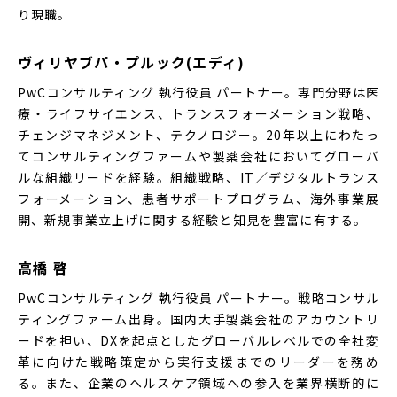
り現職。
ヴィリヤブパ・プルック(エディ)
PwCコンサルティング 執行役員 パートナー。専門分野は医
療・ライフサイエンス、トランスフォーメーション戦略、
チェンジマネジメント、テクノロジー。20年以上にわたっ
てコンサルティングファームや製薬会社においてグローバ
ルな組織リードを経験。組織戦略、IT／デジタルトランス
フォーメーション、患者サポートプログラム、海外事業展
開、新規事業立上げに関する経験と知見を豊富に有する。
高橋 啓
PwCコンサルティング 執行役員 パートナー。戦略コンサル
ティングファーム出身。国内大手製薬会社のアカウントリ
ードを担い、DXを起点としたグローバルレベルでの全社変
革に向けた戦略策定から実行支援までのリーダーを務め
る。また、企業のヘルスケア領域への参入を業界横断的に