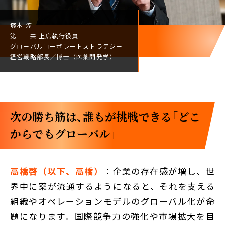
塚本 淳
第一三共
上席執行役員
グローバルコーポレート
ストラテジー
経営戦略部長／
博士（医薬開発学）
次の勝ち筋は、誰もが挑戦できる「どこ
からでもグローバル」
高橋啓（以下、高橋）
：企業の存在感が増し、世
界中に薬が流通するようになると、それを支える
組織やオペレーションモデルのグローバル化が命
題になります。国際競争力の強化や市場拡大を目