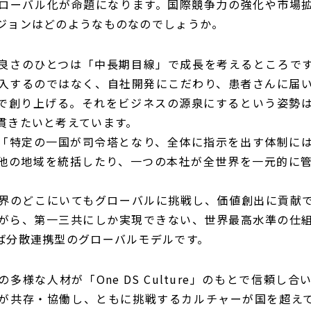
ローバル化が命題になります。国際競争力の強化や市場
ジョンはどのようなものなのでしょうか。
良さのひとつは「中長期目線」で成長を考えるところで
入するのではなく、自社開発にこだわり、患者さんに届
で創り上げる。それをビジネスの源泉にするという姿勢
貫きたいと考えています。
「特定の一国が司令塔となり、全体に指示を出す体制に
他の地域を統括したり、一つの本社が全世界を一元的に
界のどこにいてもグローバルに挑戦し、価値創出に貢献
がら、第一三共にしか実現できない、世界最高水準の仕
ば分散連携型のグローバルモデルです。
多様な人材が「One DS Culture」のもとで信頼し
が共存・協働し、ともに挑戦するカルチャーが国を超え