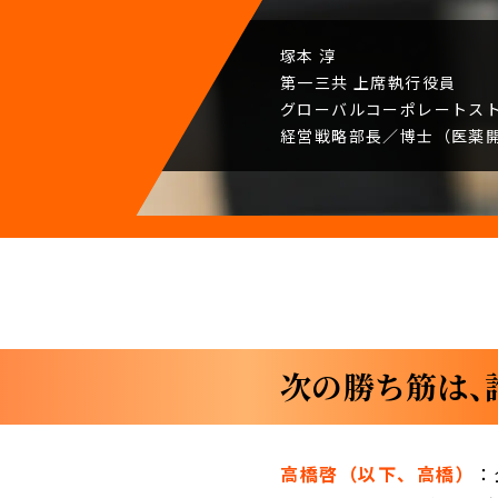
塚本 淳
第一三共
上席執行役員
グローバルコーポレート
ス
経営戦略部長／
博士（医薬
次の勝ち筋は、
高橋啓（以下、高橋）
：