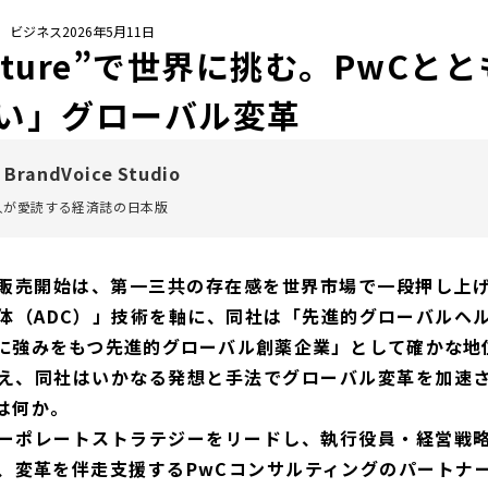
/ ビジネス
2026年5月11日
Culture”で世界に挑む。PwC
い」グローバル変革
 BrandVoice Studio
万人が愛読する
経済誌の日本版
剤の販売開始は、第一三共の存在感を世界市場で一段押し上
体（ADC）」技術を軸に、同社は「先進的グローバルヘ
に強みをもつ先進的グローバル創薬企業」として確かな地
え、同社はいかなる発想と手法でグローバル変革を加速
は何か。
ーポレートストラテジーをリードし、執行役員・経営戦
、変革を伴走支援するPwCコンサルティングのパートナ