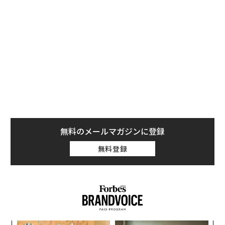
caradvice.com.au
下位グレードのデザインも一部判明
新型ランドクルーザー300系のエクステリアで特徴的な
無料のメールマガジンに登録
U字型のグリルアーチは、ブラックカラーだとそれほど
無料登録
目立たないようだ。さらに下位グレードと思われる車両
をみるとグリルとアーチが一体化しており、下位グレー
ドにはU字型グリルアーチが採用されない可能性があ
る。