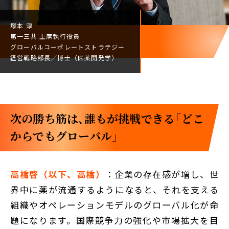
塚本 淳
第一三共
上席執行役員
グローバルコーポレート
ストラテジー
経営戦略部長／
博士（医薬開発学）
次の勝ち筋は、誰もが挑戦できる「どこ
からでもグローバル」
高橋啓（以下、高橋）
：企業の存在感が増し、世
界中に薬が流通するようになると、それを支える
組織やオペレーションモデルのグローバル化が命
題になります。国際競争力の強化や市場拡大を目