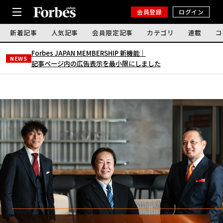
会員登録
ログイン
新着記事
人気記事
会員限定記事
カテゴリ
連載
コ
Forbes JAPAN MEMBERSHIP 新機能｜
NEWS
記事ページ内の広告表示を最小限にしました