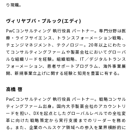
り現職。
ヴィリヤブパ・プルック(エディ)
PwCコンサルティング 執行役員 パートナー。専門分野は医
療・ライフサイエンス、トランスフォーメーション戦略、
チェンジマネジメント、テクノロジー。20年以上にわたっ
てコンサルティングファームや製薬会社においてグローバ
ルな組織リードを経験。組織戦略、IT／デジタルトランス
フォーメーション、患者サポートプログラム、海外事業展
開、新規事業立上げに関する経験と知見を豊富に有する。
高橋 啓
PwCコンサルティング 執行役員 パートナー。戦略コンサル
ティングファーム出身。国内大手製薬会社のアカウントリ
ードを担い、DXを起点としたグローバルレベルでの全社変
革に向けた戦略策定から実行支援までのリーダーを務め
る。また、企業のヘルスケア領域への参入を業界横断的に