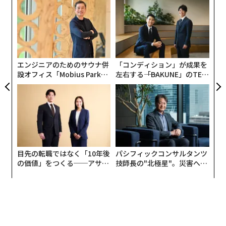
【
に
が
「
わ
─
ら
エンジニアのためのサウナ併
「コンディション」が成果を
設オフィス「Mobius Park」
左右する――「BAKUNE」のTEN
がオープン──タマディック
TIALが支える「挑戦者の明
が健康経営を徹底する理由
日」
caradvice.com.au
さらに運搬中にリークされた画像では、リア部分をグレ
目先の転職ではなく「10年後
パシフィックコンサルタンツ
の価値」をつくる──アサイ
技師長の"北極星"。災害への
ード間で比較することができる。ホイール形状から、手
ンの長期伴走型支援とは
無力感を乗り越え見つけた、
前が下位グレード、奥が上位グレードだと推測すること
防災一筋20年の答え
ができるが、リアバンパー下部の形状が異なっている。
下位グレードは左側にマフラーが確認でき、周辺は黒く