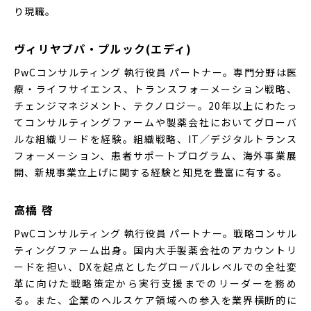
り現職。
ヴィリヤブパ・プルック(エディ)
PwCコンサルティング 執行役員 パートナー。専門分野は医
療・ライフサイエンス、トランスフォーメーション戦略、
チェンジマネジメント、テクノロジー。20年以上にわたっ
てコンサルティングファームや製薬会社においてグローバ
ルな組織リードを経験。組織戦略、IT／デジタルトランス
フォーメーション、患者サポートプログラム、海外事業展
開、新規事業立上げに関する経験と知見を豊富に有する。
高橋 啓
PwCコンサルティング 執行役員 パートナー。戦略コンサル
ティングファーム出身。国内大手製薬会社のアカウントリ
ードを担い、DXを起点としたグローバルレベルでの全社変
革に向けた戦略策定から実行支援までのリーダーを務め
る。また、企業のヘルスケア領域への参入を業界横断的に