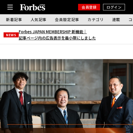
会員登録
ログイン
新着記事
人気記事
会員限定記事
カテゴリ
連載
コ
Forbes JAPAN MEMBERSHIP 新機能｜
NEWS
記事ページ内の広告表示を最小限にしました