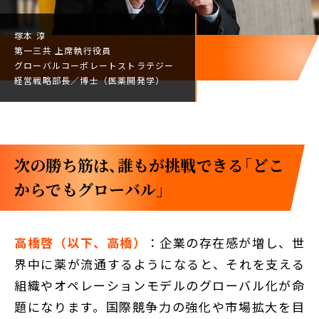
塚本 淳
第一三共
上席執行役員
グローバルコーポレート
ストラテジー
経営戦略部長／
博士（医薬開発学）
次の勝ち筋は、誰もが挑戦できる「どこ
からでもグローバル」
高橋啓（以下、高橋）
：企業の存在感が増し、世
界中に薬が流通するようになると、それを支える
組織やオペレーションモデルのグローバル化が命
題になります。国際競争力の強化や市場拡大を目