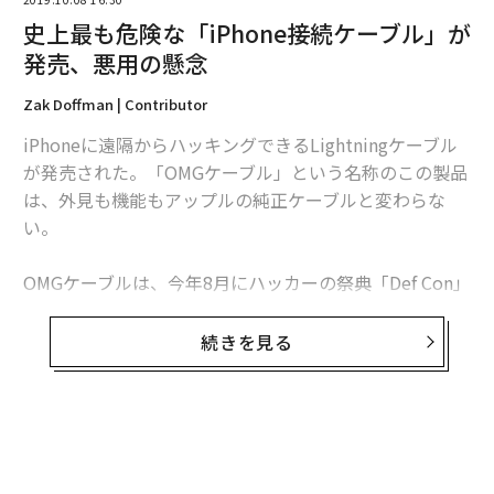
史上最も危険な「iPhone接続ケーブル」が
発売、悪用の懸念
Zak Doffman | Contributor
iPhoneに遠隔からハッキングできるLightningケーブル
が発売された。「OMGケーブル」という名称のこの製品
は、外見も機能もアップルの純正ケーブルと変わらな
い。
OMGケーブルは、今年8月にハッカーの祭典「Def Con」
で発表され、現在は量産化が進められている。このケー
ブルは近隣にいるハッカーが、ケーブル内部に仕込まれ
続きを見る
たワイヤレス機能を使って端末にアクセスすることを可
能にする。
この様な製品は従来、ダークウェブなどで密かに取り扱
われていたが、OMGは公に販売されており、「Hak5」