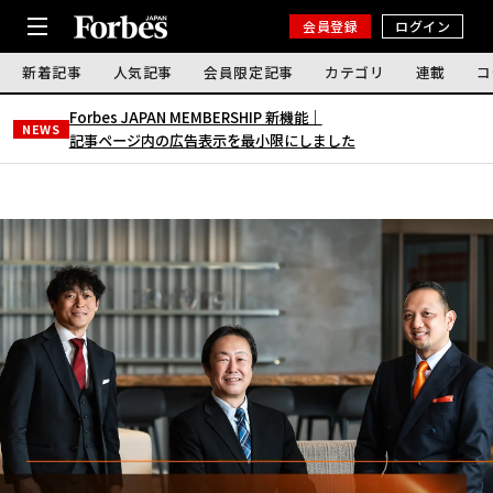
会員登録
ログイン
新着記事
人気記事
会員限定記事
カテゴリ
連載
コ
Forbes JAPAN MEMBERSHIP 新機能｜
NEWS
記事ページ内の広告表示を最小限にしました