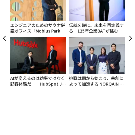
パ
技
無
防
エンジニアのためのサウナ併
伝統を礎に、未来を再定義す
設オフィス「Mobius Park」
る 125年企業BATが挑むス
がオープン──タマディック
モークレスな未来
が健康経営を徹底する理由
AIが変えるのは効率ではなく
挑戦は個から始まり、共創に
顧客体験だ──HubSpot Ja
よって加速する NORQAIN JA
panが語る「Grow Better」
PAN 特別座談会
編集＝上田裕資
な組織のつくり方
2026年9月号発売中