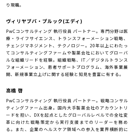
り現職。
ヴィリヤブパ・プルック(エディ)
PwCコンサルティング 執行役員 パートナー。専門分野は医
療・ライフサイエンス、トランスフォーメーション戦略、
チェンジマネジメント、テクノロジー。20年以上にわたっ
てコンサルティングファームや製薬会社においてグローバ
ルな組織リードを経験。組織戦略、IT／デジタルトランス
フォーメーション、患者サポートプログラム、海外事業展
開、新規事業立上げに関する経験と知見を豊富に有する。
高橋 啓
PwCコンサルティング 執行役員 パートナー。戦略コンサル
ティングファーム出身。国内大手製薬会社のアカウントリ
ードを担い、DXを起点としたグローバルレベルでの全社変
革に向けた戦略策定から実行支援までのリーダーを務め
る。また、企業のヘルスケア領域への参入を業界横断的に