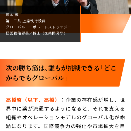
塚本 淳
第一三共
上席執行役員
グローバルコーポレート
ストラテジー
経営戦略部長／
博士（医薬開発学）
次の勝ち筋は、誰もが挑戦できる「どこ
からでもグローバル」
高橋啓（以下、高橋）
：企業の存在感が増し、世
界中に薬が流通するようになると、それを支える
組織やオペレーションモデルのグローバル化が命
題になります。国際競争力の強化や市場拡大を目