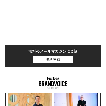
での価格は100ドル程度だ。サイトの製品説明には、
「非常に悪意のあるUSBケーブル。ケーブルを接続した
途端、内部のワイヤレスネットワーク・インターフェー
スを通じてデバイスをコントロール可能になる」と記載
されている。
無料のメールマガジンに登録
無料登録
るか
ア
、く
の
た