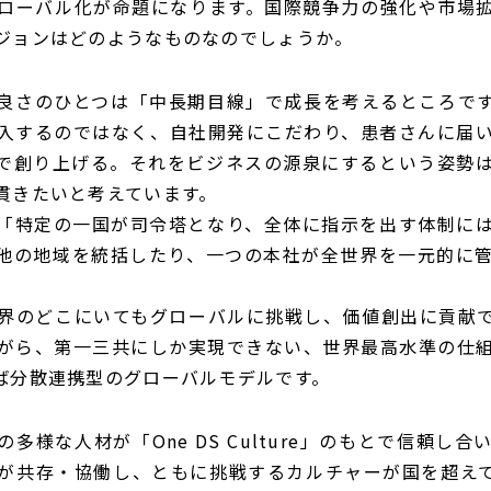
ローバル化が命題になります。国際競争力の強化や市場
ジョンはどのようなものなのでしょうか。
良さのひとつは「中長期目線」で成長を考えるところで
入するのではなく、自社開発にこだわり、患者さんに届
で創り上げる。それをビジネスの源泉にするという姿勢
貫きたいと考えています。
「特定の一国が司令塔となり、全体に指示を出す体制に
他の地域を統括したり、一つの本社が全世界を一元的に
界のどこにいてもグローバルに挑戦し、価値創出に貢献
がら、第一三共にしか実現できない、世界最高水準の仕
ば分散連携型のグローバルモデルです。
多様な人材が「One DS Culture」のもとで信頼し
が共存・協働し、ともに挑戦するカルチャーが国を超え