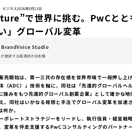
/ ビジネス
2026年5月11日
Culture”で世界に挑む。PwC
い」グローバル変革
 BrandVoice Studio
万人が愛読する
経済誌の日本版
剤の販売開始は、第一三共の存在感を世界市場で一段押し上
体（ADC）」技術を軸に、同社は「先進的グローバルヘ
に強みをもつ先進的グローバル創薬企業」として確かな地
え、同社はいかなる発想と手法でグローバル変革を加速
は何か。
ーポレートストラテジーをリードし、執行役員・経営戦
、変革を伴走支援するPwCコンサルティングのパートナ