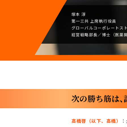
塚本 淳
第一三共
上席執行役員
グローバルコーポレート
ス
経営戦略部長／
博士（医薬
次の勝ち筋は、
高橋啓（以下、高橋）
：