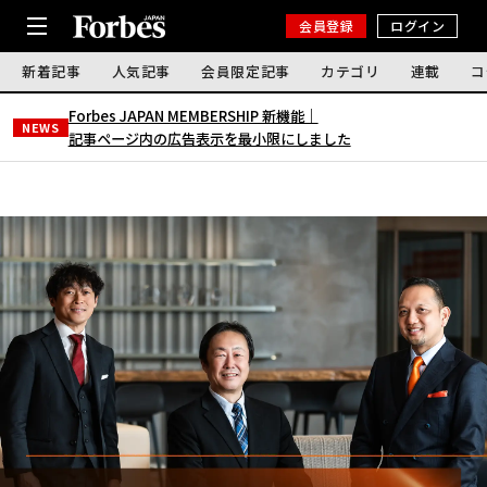
会員登録
ログイン
新着記事
人気記事
会員限定記事
カテゴリ
連載
コ
Forbes JAPAN MEMBERSHIP 新機能｜
NEWS
記事ページ内の広告表示を最小限にしました