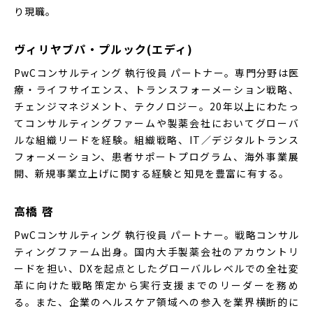
り現職。
ヴィリヤブパ・プルック(エディ)
PwCコンサルティング 執行役員 パートナー。専門分野は医
療・ライフサイエンス、トランスフォーメーション戦略、
チェンジマネジメント、テクノロジー。20年以上にわたっ
てコンサルティングファームや製薬会社においてグローバ
ルな組織リードを経験。組織戦略、IT／デジタルトランス
フォーメーション、患者サポートプログラム、海外事業展
開、新規事業立上げに関する経験と知見を豊富に有する。
高橋 啓
PwCコンサルティング 執行役員 パートナー。戦略コンサル
ティングファーム出身。国内大手製薬会社のアカウントリ
ードを担い、DXを起点としたグローバルレベルでの全社変
革に向けた戦略策定から実行支援までのリーダーを務め
る。また、企業のヘルスケア領域への参入を業界横断的に