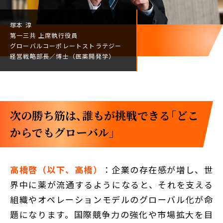
塚本 淳
第一三共
上席執行役員
グローバルコーポレート
ストラテジー
経営戦略部長／
博士（医薬開発学）
次の勝ち筋は、誰もが挑戦できる「どこ
からでもグローバル」
高橋啓（以下、高橋）
：企業の存在感が増し、世
界中に薬が流通するようになると、それを支える
組織やオペレーションモデルのグローバル化が命
題になります。国際競争力の強化や市場拡大を目