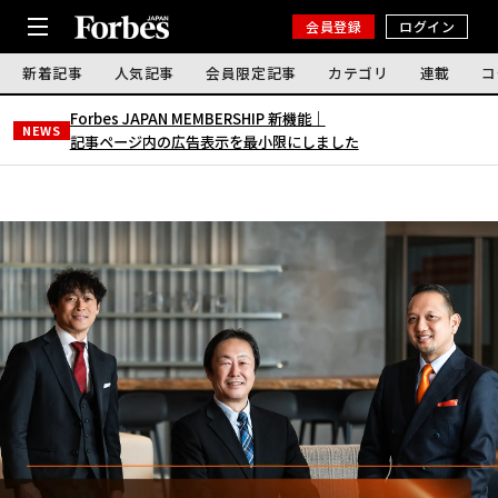
会員登録
ログイン
新着記事
人気記事
会員限定記事
カテゴリ
連載
コ
Forbes JAPAN MEMBERSHIP 新機能｜
NEWS
記事ページ内の広告表示を最小限にしました