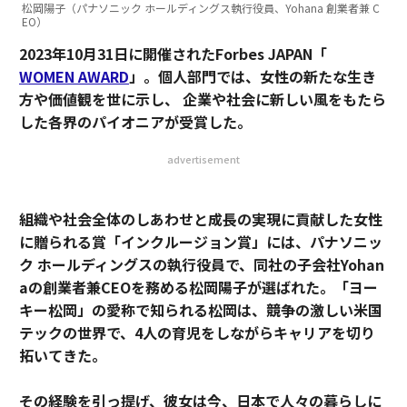
松岡陽子（パナソニック ホールディングス執行役員、Yohana 創業者兼 C
EO）
2023年10月31日に開催されたForbes JAPAN「
WOMEN AWARD
」。個人部門では、女性の新たな生き
方や価値観を世に示し、 企業や社会に新しい風をもたら
した各界のパイオニアが受賞した。
advertisement
組織や社会全体のしあわせと成長の実現に貢献した女性
に贈られる賞「インクルージョン賞」には、パナソニッ
ク ホールディングスの執行役員で、同社の子会社Yohan
aの創業者兼CEOを務める松岡陽子が選ばれた。「ヨー
キー松岡」の愛称で知られる松岡は、競争の激しい米国
テックの世界で、4人の育児をしながらキャリアを切り
拓いてきた。
その経験を引っ提げ、彼女は今、日本で人々の暮らしに