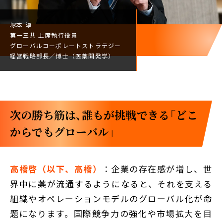
塚本 淳
第一三共
上席執行役員
グローバルコーポレート
ストラテジー
経営戦略部長／
博士（医薬開発学）
次の勝ち筋は、誰もが挑戦できる「どこ
からでもグローバル」
高橋啓（以下、高橋）
：企業の存在感が増し、世
界中に薬が流通するようになると、それを支える
組織やオペレーションモデルのグローバル化が命
題になります。国際競争力の強化や市場拡大を目