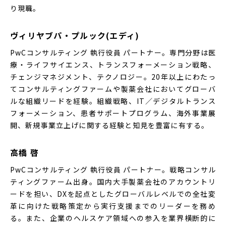
り現職。
ヴィリヤブパ・プルック(エディ)
PwCコンサルティング 執行役員 パートナー。専門分野は医
療・ライフサイエンス、トランスフォーメーション戦略、
チェンジマネジメント、テクノロジー。20年以上にわたっ
てコンサルティングファームや製薬会社においてグローバ
ルな組織リードを経験。組織戦略、IT／デジタルトランス
フォーメーション、患者サポートプログラム、海外事業展
開、新規事業立上げに関する経験と知見を豊富に有する。
高橋 啓
PwCコンサルティング 執行役員 パートナー。戦略コンサル
ティングファーム出身。国内大手製薬会社のアカウントリ
ードを担い、DXを起点としたグローバルレベルでの全社変
革に向けた戦略策定から実行支援までのリーダーを務め
る。また、企業のヘルスケア領域への参入を業界横断的に