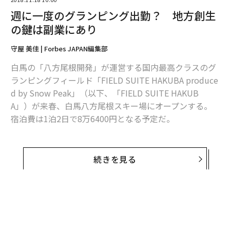
週に一度のグランピング出勤？ 地方創生
の鍵は副業にあり
守屋 美佳 | Forbes JAPAN編集部
白馬の「八方尾根開発」が運営する国内最高クラスのグ
ランピングフィールド「FIELD SUITE HAKUBA produce
d by Snow Peak」（以下、「FIELD SUITE HAKUB
A」）が来春、白馬八方尾根スキー場にオープンする。
宿泊費は1泊2日で8万6400円となる予定だ。
この事業を週に一度の副業としてサポートするのが、大
都市と地方の人材シェアリングサービスを提供する「Jo
続きを見る
ins」代表の猪尾愛隆。代表自ら、八方尾根開発への副業
を実践している。
彼が事業をサポートするグランピングフィールドで、
「地方創生」の鍵を聞いた。