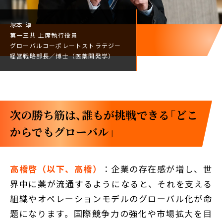
塚本 淳
第一三共
上席執行役員
グローバルコーポレート
ストラテジー
経営戦略部長／
博士（医薬開発学）
次の勝ち筋は、誰もが挑戦できる「どこ
からでもグローバル」
高橋啓（以下、高橋）
：企業の存在感が増し、世
界中に薬が流通するようになると、それを支える
組織やオペレーションモデルのグローバル化が命
題になります。国際競争力の強化や市場拡大を目