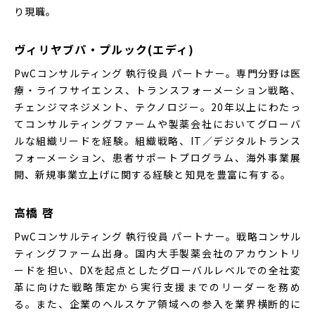
り現職。
ヴィリヤブパ・プルック(エディ)
PwCコンサルティング 執行役員 パートナー。専門分野は医
療・ライフサイエンス、トランスフォーメーション戦略、
チェンジマネジメント、テクノロジー。20年以上にわたっ
てコンサルティングファームや製薬会社においてグローバ
ルな組織リードを経験。組織戦略、IT／デジタルトランス
フォーメーション、患者サポートプログラム、海外事業展
開、新規事業立上げに関する経験と知見を豊富に有する。
高橋 啓
PwCコンサルティング 執行役員 パートナー。戦略コンサル
ティングファーム出身。国内大手製薬会社のアカウントリ
ードを担い、DXを起点としたグローバルレベルでの全社変
革に向けた戦略策定から実行支援までのリーダーを務め
る。また、企業のヘルスケア領域への参入を業界横断的に