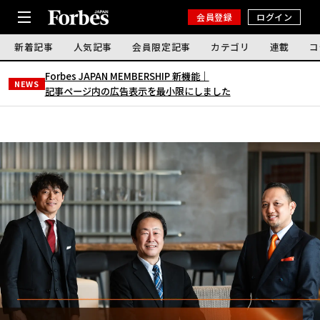
会員登録
ログイン
新着記事
人気記事
会員限定記事
カテゴリ
連載
コ
Forbes JAPAN MEMBERSHIP 新機能｜
NEWS
記事ページ内の広告表示を最小限にしました