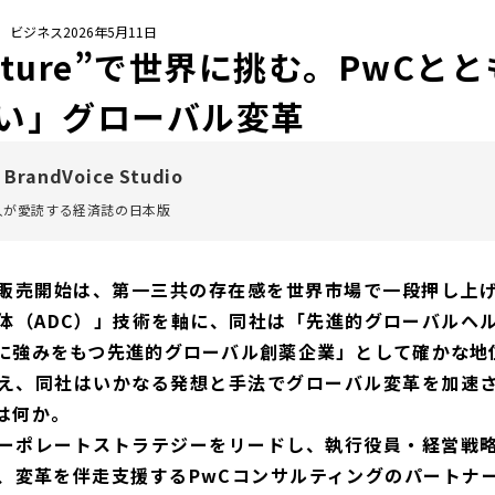
/ ビジネス
2026年5月11日
Culture”で世界に挑む。PwC
い」グローバル変革
 BrandVoice Studio
万人が愛読する
経済誌の日本版
剤の販売開始は、第一三共の存在感を世界市場で一段押し上
体（ADC）」技術を軸に、同社は「先進的グローバルヘ
に強みをもつ先進的グローバル創薬企業」として確かな地
え、同社はいかなる発想と手法でグローバル変革を加速
は何か。
ーポレートストラテジーをリードし、執行役員・経営戦
、変革を伴走支援するPwCコンサルティングのパートナ