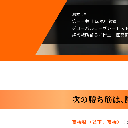
塚本 淳
第一三共
上席執行役員
グローバルコーポレート
ス
経営戦略部長／
博士（医薬
次の勝ち筋は、
高橋啓（以下、高橋）
：