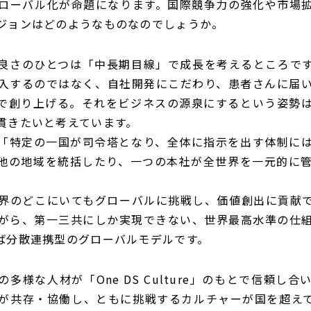
ローバル化が命題になります。国際競争力の強化や市場
ジョンはどのようなものなのでしょうか。
良さのひとつは「中長期目線」で成長を考えるところで
入するのではなく、自社開発にこだわり、患者さんに届
で創り上げる。それをビジネスの源泉にするという姿勢
貫きたいと考えています。
「特定の一国が司令塔となり、全体に指示を出す体制に
他の地域を統括したり、一つの本社が全世界を一元的に
界のどこにいてもグローバルに挑戦し、価値創出に貢献
がら、第一三共にしか実現できない、世界最高水準の仕
ば分散連携型のグローバルモデルです。
多様な人材が「One DS Culture」のもとで信頼し
が共存・協働し、ともに挑戦するカルチャーが国を超え