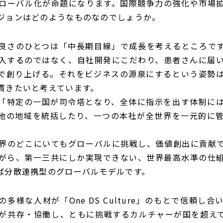
ローバル化が命題になります。国際競争力の強化や市場
ジョンはどのようなものなのでしょうか。
良さのひとつは「中長期目線」で成長を考えるところで
入するのではなく、自社開発にこだわり、患者さんに届
で創り上げる。それをビジネスの源泉にするという姿勢
貫きたいと考えています。
「特定の一国が司令塔となり、全体に指示を出す体制に
他の地域を統括したり、一つの本社が全世界を一元的に
界のどこにいてもグローバルに挑戦し、価値創出に貢献
がら、第一三共にしか実現できない、世界最高水準の仕
ば分散連携型のグローバルモデルです。
多様な人材が「One DS Culture」のもとで信頼し
が共存・協働し、ともに挑戦するカルチャーが国を超え