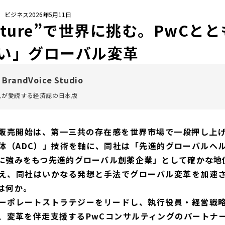
/ ビジネス
2026年5月11日
Culture”で世界に挑む。PwC
い」グローバル変革
 BrandVoice Studio
万人が愛読する
経済誌の日本版
剤の販売開始は、第一三共の存在感を世界市場で一段押し上
体（ADC）」技術を軸に、同社は「先進的グローバルヘ
に強みをもつ先進的グローバル創薬企業」として確かな地
え、同社はいかなる発想と手法でグローバル変革を加速
は何か。
ーポレートストラテジーをリードし、執行役員・経営戦
、変革を伴走支援するPwCコンサルティングのパートナ