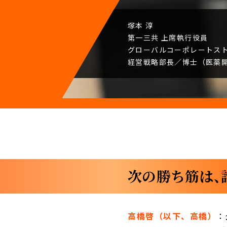
塚本 淳
第一三共
上席執行役員
グローバルコーポレート
ス
経営戦略部長／
博士（医薬
次の勝ち筋は、
高橋啓（以下、高橋）
：