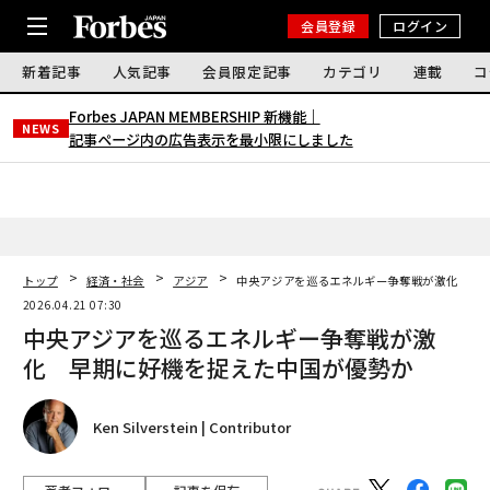
会員登録
ログイン
新着記事
人気記事
会員限定記事
カテゴリ
連載
コ
Forbes JAPAN MEMBERSHIP 新機能｜
NEWS
記事ページ内の広告表示を最小限にしました
トップ
経済・社会
アジア
中央アジアを巡るエネルギー争奪戦が激化 早
2026.04.21 07:30
中央アジアを巡るエネルギー争奪戦が激
化 早期に好機を捉えた中国が優勢か
Ken Silverstein | Contributor