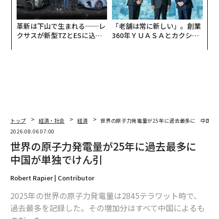
革新は下山で生まれる──レ
「老舗は常に新しい」。創業
クサスが新型TZとESに込め
360年ＹＵＡＳＡとカクシン
た「DISCOVER」の哲学
CEO田尻望が語る、AIを超え
る人の価値
トップ
経済・社会
経済
世界の原子力発電量が25年に過去最多に 中国が
2026.08.06 07:00
世界の原子力発電量が25年に過去最多に
中国が単独でけん引
Robert Rapier | Contributor
2025年の世界の原子力発電量は2845テラワット時で、
過去最多を記録した。その増加分はすべて中国によるも