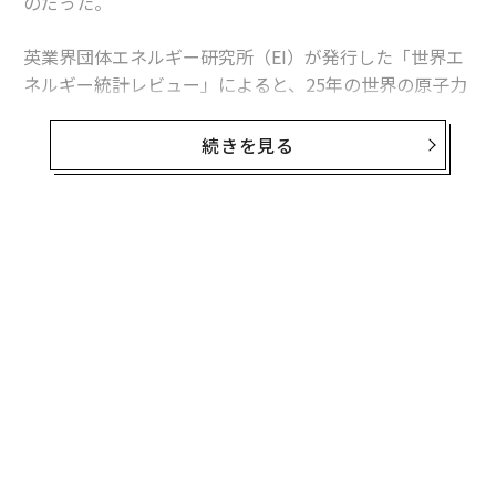
のだった。
英業界団体エネルギー研究所（EI）が発行した「世界エ
ネルギー統計レビュー」によると、25年の世界の原子力
発電量は前年比1.3％、30テラワット時増加した。中国
の増加分は34テラワット時を超えたため、同国を除け
続きを見る
ば、世界の原子力発電量は減少したことになる。
この数字は「世界的な原子力ルネッサンス」という大ま
かな主張より、業界の実情をより的確に捉えている。原
子力発電量は増加しているものの、拡大は特定の国に集
中している。米国は引き続き世界最多の原子力発電所を
稼働させているが、中国は急速にその差を縮めている。
日本は徐々に回復しているが、欧州諸国の多くは10年前
の水準を下回っている。
中国が単独でけん引
この新たな記録を正しく理解するには、背景を把握して