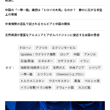
給源に
中国の「一帯一路」構想は「トロイの木馬」なのか？ 静かに広がる安全
上の脅威
中東情勢の混乱で試されるセルビアと中国の関係
天然資源が豊富なアルメニアとアゼルバイジャンに接近する米国の思惑
ドローン
アフリカ
エクソンモービル
Updates：ウクライナ情勢
ロシア
中国
アメリカ
石油/原油
エネルギー
カザフスタン
イラン
タグ：
地政学/地政学リスク
天然ガス
中央アジア
シベリア
一帯一路
スリランカ
Chevron/シェブロン
トルクメニスタン
ウズベキスタン
黒海
ペルシャ湾
イラン攻撃/イラン紛争
クウェート国
カスピ海