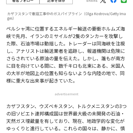
著者フォロー
記事を保存
カザフスタンで敷設工事中のガスパイプライン（Olga Kostrova/Getty Ima
ges）
ペルシャ湾に位置するエネルギー輸送の要衝ホルムズ海
峡で先月、イランのミサイルが2隻のタンカーを攻撃し
た際、石油市場は動揺した。トレーダーは同海峡を注視
し、アナリストは輸送業者を追跡し、報道機関は危険に
さらされている原油の量を伝えた。しかし、誰もが南方
に目を向けている間に、数千キロも北東にある、米国人
の大半が地図上の位置も知らないような内陸の地で、同
様に重大な出来事が起きていた。
advertisement
カザフスタン、ウズベキスタン、トルクメニスタンの3つ
の旧ソビエト連邦構成国は世界最大級の未開発の石油・
天然ガス埋蔵量を有しており、現在、地政学的な変化が
ゆっくりと進行している。これらの国々は、静かに、慎