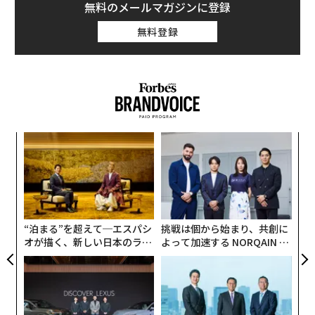
無料のメールマガジンに登録
無料登録
伝
る
モ
“
シ
グ
“泊まる”を超えて─エスパシ
挑戦は個から始まり、共創に
オが描く、新しい日本のラグ
よって加速する NORQAIN JA
ジュアリー（中編）
PAN 特別座談会