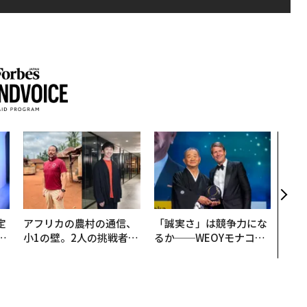
挑戦
創に
QAI
定
アフリカの農村の通信、
「誠実さ」は競争力にな
T
小1の壁。2人の挑戦者が
るか──WEOYモナコで
未
手にした「次なる武器」
見た、くら寿司の経営哲
学