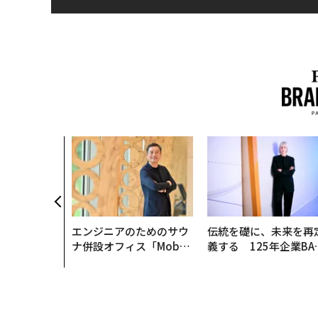
エンジニアのためのサウ
伝統を礎に、未来を再
ナ併設オフィス「Mobiu
義する 125年企業BA
s Park」がオープン──
が挑むスモークレスな
タマディックが健康経営
来
を徹底する理由