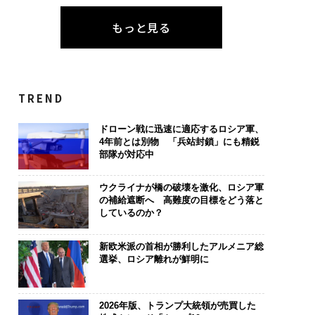
もっと見る
TREND
ドローン戦に迅速に適応するロシア軍、
4年前とは別物 「兵站封鎖」にも精鋭
部隊が対応中
ウクライナが橋の破壊を激化、ロシア軍
の補給遮断へ 高難度の目標をどう落と
しているのか？
新欧米派の首相が勝利したアルメニア総
選挙、ロシア離れが鮮明に
2026年版、トランプ大統領が売買した