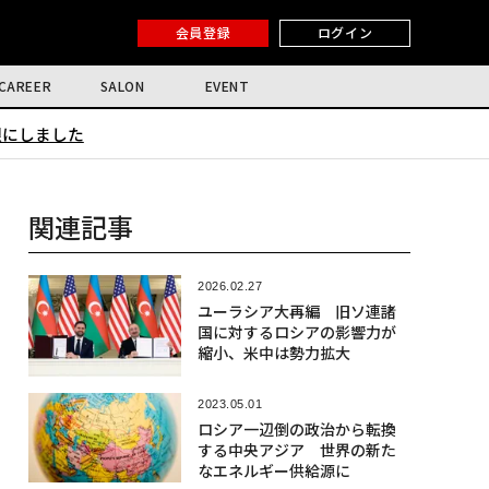
会員登録
ログイン
CAREER
SALON
EVENT
限にしました
関連記事
2026.02.27
ユーラシア大再編 旧ソ連諸
国に対するロシアの影響力が
縮小、米中は勢力拡大
2023.05.01
ロシア一辺倒の政治から転換
する中央アジア 世界の新た
なエネルギー供給源に