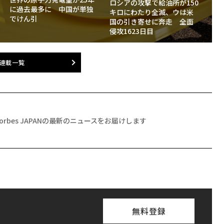
ロシアの攻撃で給油所が150
に過去最多に 中国が単独
キロにわたり全滅、ウは米
でけん引
国の引き寄せに奔走 全面
侵攻1623日目
連載一覧
Forbes JAPANの最新のニュースをお届けします
無料登録