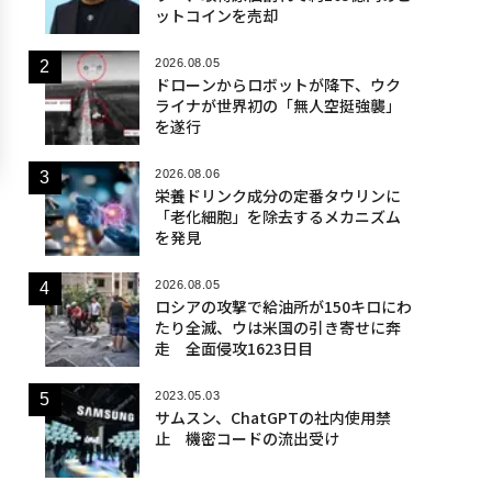
ットコインを売却
2026.08.05
ドローンからロボットが降下、ウク
ライナが世界初の「無人空挺強襲」
を遂行
2026.08.06
栄養ドリンク成分の定番タウリンに
「老化細胞」を除去するメカニズム
を発見
2026.08.05
ロシアの攻撃で給油所が150キロにわ
たり全滅、ウは米国の引き寄せに奔
走 全面侵攻1623日目
2023.05.03
サムスン、ChatGPTの社内使用禁
止 機密コードの流出受け