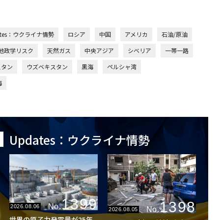
ates：ウクライナ情勢
ロシア
中国
アメリカ
石油/原油
/地政学リスク
天然ガス
中央アジア
シベリア
一帯一路
スタン
ウズベキスタン
黒海
ペルシャ湾
海
Updates：ウクライナ情勢
1399
1398
No.
2026.08.06
No.
2026.08.05
世界の原子力発電量が25年