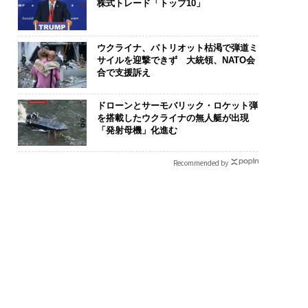
株式トレード「トップ10」
ウクライナ、パトリオット枯渇で弾道ミ
サイルを迎撃できず 大統領、NATO会
合で支援訴え
ドローンとサーモバリック・ロケット弾
を搭載したウクライナの無人艇が出現
「発射母機」化進む
Recommended by