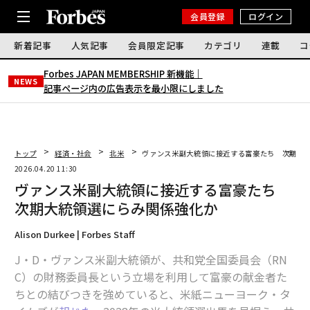
会員登録
ログイン
新着記事
人気記事
会員限定記事
カテゴリ
連載
コ
Forbes JAPAN MEMBERSHIP 新機能｜
NEWS
記事ページ内の広告表示を最小限にしました
トップ
経済・社会
北米
ヴァンス米副大統領に接近する富豪たち 次期大
2026.04.20 11:30
ヴァンス米副大統領に接近する富豪たち
次期大統領選にらみ関係強化か
Alison Durkee | Forbes Staff
J・D・ヴァンス米副大統領が、共和党全国委員会（RN
C）の財務委員長という立場を利用して富豪の献金者た
ちとの結びつきを強めていると、米紙ニューヨーク・タ