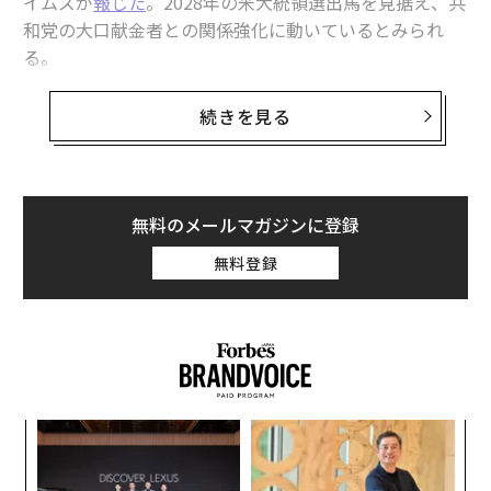
イムズが
報じた
。2028年の米大統領選出馬を見据え、共
和党の大口献金者との関係強化に動いているとみられ
る。
ヴァンスは財務委員長としてRNCの資金調達とその管理
続きを見る
業務を担当している。ニューヨーク・タイムズによると
大口献金者らは、共和党への寄付こそがヴァンスの大統
領選出馬に関心があることを表明する「主な方法」だと
聞かされているという。これまでに相当数の大口献金者
無料のメールマガジンに登録
がRNCの資金調達イベントに参加したり、ヴァンスと集
無料登録
会を共同主催したりしているとされる。
ヴァンスはすでに資産家の献金者たちと人脈を築いてお
り、その中には有力なアクティビスト（物言う株主）と
して知られる米ヘッジファンドのエリオット・インベス
トメント・マネジメントを率いるポール・シンガーな
創業
「
ど、かつてはヴァンスに懐疑的だった人物も含まれてい
シン
左右
ると同紙は報じている。
超え
T
内