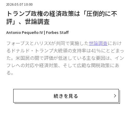
2026.05.07 10:00
トランプ政権の経済政策は「圧倒的に不
評」、世論調査
Antonio Pequeño IV | Forbes Staff
フォーブスとハリスXが共同で実施した
世論調査
におけ
翻訳・編集＝荻原藤緒
るドナルド・トランプ大統領の支持率は41％にとどまっ
た。米国民の間で評価が低迷している主な要因は、イン
フレへの対応や経済対策、そして広範な関税政策にあ
2026年9月号発売中
る。
トランプの政権運営を支持すると回答した米国民は41％
最新号の購入はこちらから
であったのに対し、55％が支持しないと回答した。
続きを見る
メンバーシップに登録する
トランプの経済政策は広く反発を招いており、項目別で
はインフレ対応への不支持率が62％（支持32％）、経済
全般への不支持率が58％（支持37％）、さらに関税およ
び貿易政策への不支持率も56％（支持37％）に達してい