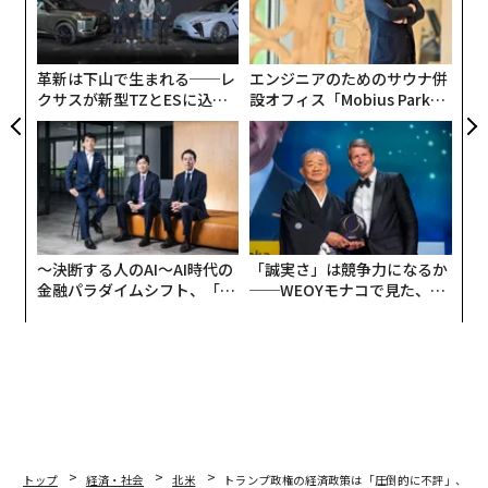
日
グ
実
全
革新は下山で生まれる──レ
エンジニアのためのサウナ併
クサスが新型TZとESに込め
設オフィス「Mobius Park」
た「DISCOVER」の哲学
がオープン──タマディック
が健康経営を徹底する理由
〜決断する人のAI〜AI時代の
「誠実さ」は競争力になるか
金融パラダイムシフト、「超
──WEOYモナコで見た、く
個別化」の核心 【MUFG×ウ
ら寿司の経営哲学
ェルスナビ×PwC】
トップ
経済・社会
北米
トランプ政権の経済政策は「圧倒的に不評」、世