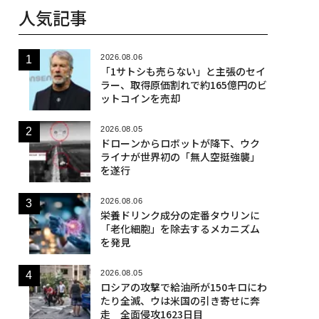
人気記事
2026.08.06
「1サトシも売らない」と主張のセイ
ラー、取得原価割れで約165億円のビ
ットコインを売却
2026.08.05
ドローンからロボットが降下、ウク
ライナが世界初の「無人空挺強襲」
を遂行
2026.08.06
栄養ドリンク成分の定番タウリンに
「老化細胞」を除去するメカニズム
を発見
2026.08.05
ロシアの攻撃で給油所が150キロにわ
たり全滅、ウは米国の引き寄せに奔
走 全面侵攻1623日目