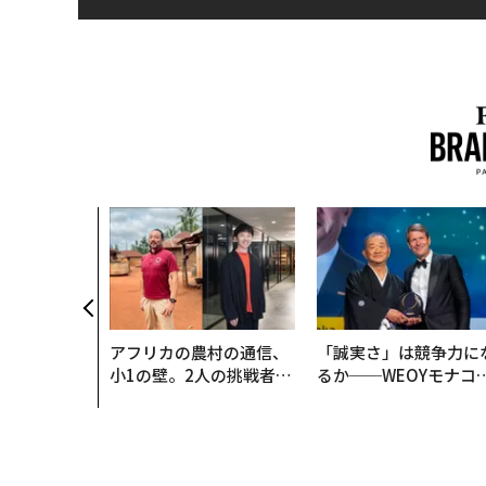
クコンサルタ
"北極星"。
力感を乗り越
防災一筋20
アフリカの農村の通信、
「誠実さ」は競争力に
小1の壁。2人の挑戦者が
るか──WEOYモナコ
手にした「次なる武器」
見た、くら寿司の経営
学