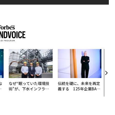
目先
年後
─ア
支援
な
なぜ“眠っていた環境技
伝統を礎に、未来を再定
で
術”が、下水インフラを
義する 125年企業BAT
哲
変えたのか──産総研×
が挑むスモークレスな未
月島JFEアクアソリュー
来
ションの10年