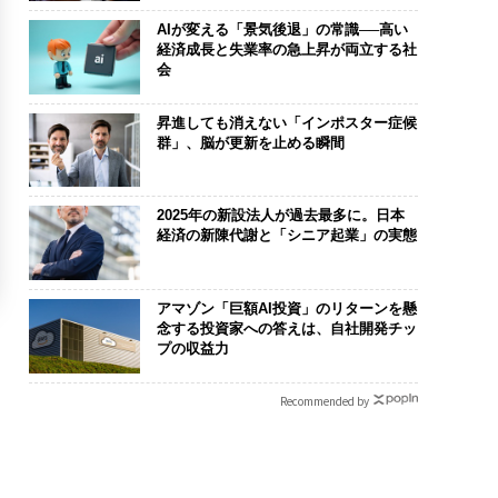
AIが変える「景気後退」の常識──高い
経済成長と失業率の急上昇が両立する社
会
昇進しても消えない「インポスター症候
群」、脳が更新を止める瞬間
2025年の新設法人が過去最多に。日本
経済の新陳代謝と「シニア起業」の実態
アマゾン「巨額AI投資」のリターンを懸
念する投資家への答えは、自社開発チッ
プの収益力
Recommended by