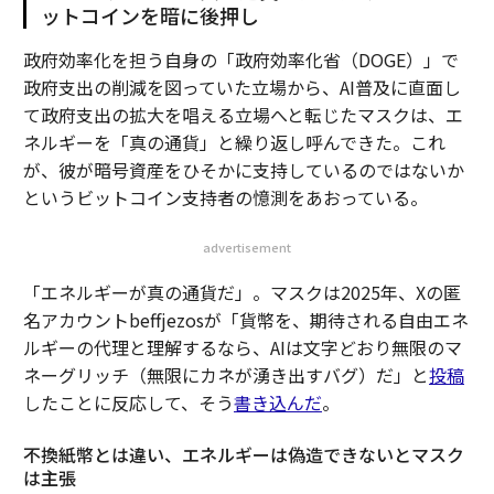
ットコインを暗に後押し
政府効率化を担う自身の「政府効率化省（DOGE）」で
政府支出の削減を図っていた立場から、AI普及に直面し
て政府支出の拡大を唱える立場へと転じたマスクは、エ
ネルギーを「真の通貨」と繰り返し呼んできた。これ
が、彼が暗号資産をひそかに支持しているのではないか
というビットコイン支持者の憶測をあおっている。
advertisement
「エネルギーが真の通貨だ」。マスクは2025年、Xの匿
名アカウントbeffjezosが「貨幣を、期待される自由エネ
ルギーの代理と理解するなら、AIは文字どおり無限のマ
ネーグリッチ（無限にカネが湧き出すバグ）だ」と
投稿
したことに反応して、そう
書き込んだ
。
不換紙幣とは違い、エネルギーは偽造できないとマスク
は主張