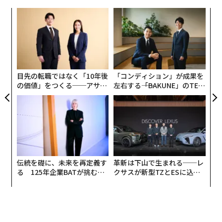
なく
ア
Ja
の
er」
た
挑
よっ
PA
目先の転職ではなく「10年後
「コンディション」が成果を
の価値」をつくる──アサイ
左右する――「BAKUNE」のTEN
ンの長期伴走型支援とは
TIALが支える「挑戦者の明
日」
伝統を礎に、未来を再定義す
革新は下山で生まれる──レ
る 125年企業BATが挑むス
クサスが新型TZとESに込め
モークレスな未来
た「DISCOVER」の哲学