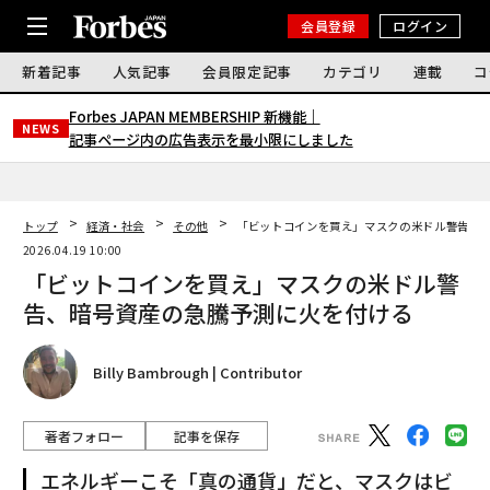
会員登録
ログイン
新着記事
人気記事
会員限定記事
カテゴリ
連載
コ
Forbes JAPAN MEMBERSHIP 新機能｜
NEWS
記事ページ内の広告表示を最小限にしました
トップ
経済・社会
その他
「ビットコインを買え」マスクの米ドル警告、
2026.04.19 10:00
「ビットコインを買え」マスクの米ドル警
告、暗号資産の急騰予測に火を付ける
Billy Bambrough | Contributor
著者フォロー
記事を保存
エネルギーこそ「真の通貨」だと、マスクはビ