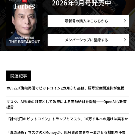
2026年9月号発売中
最新号の購入はこちらから
メンバーシップに登録する
関連記事
ホルムズ海峡再開でビットコイン2カ月ぶり高値、暗号資産関連株が急騰
マスク、AI失業の対策として政府による高額給付を提唱──OpenAIも政策
提言
「計4兆円のビットコイン」トランプとマスク、10万ドルへの賭けは実るか
「真の通貨」マスクのX Moneyか、暗号資産業界を一変させる機能を予告