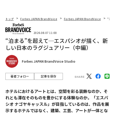
トップ
Forbes JAPAN BrandVoice
Forbes JAPAN BrandVoice
“泊
2026.08.07 11:00
“泊まる”を超えて─エスパシオが描く、新
しい日本のラグジュアリー（中編）
Forbes JAPAN BrandVoice Studio
著者フォロー
記事を保存
ホテルにおけるアートとは、空間を彩る装飾なのか、そ
れとも滞在そのものを豊かにする体験なのか。「エスパ
シオ ナゴヤキャッスル」が目指しているのは、作品を展
示するホテルではなく、建築、工芸、アートが一体とな