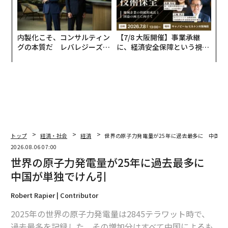
内製化こそ、コンサルティン
【7/8 大阪開催】事業承継
グの本質だ レバレジーズが
に、経済安全保障という視点
実践する、次世代ファームの
が加わるとき──経営者が問
全貌
われる新たな判断軸
トップ
経済・社会
経済
世界の原子力発電量が25年に過去最多に 中国が
2026.08.06 07:00
世界の原子力発電量が25年に過去最多に
中国が単独でけん引
Robert Rapier | Contributor
2025年の世界の原子力発電量は2845テラワット時で、
過去最多を記録した。その増加分はすべて中国によるも