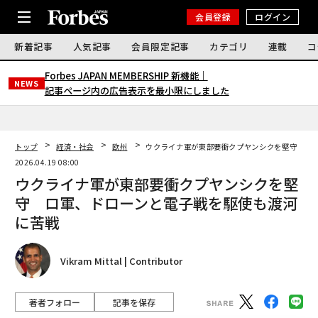
会員登録
ログイン
新着記事
人気記事
会員限定記事
カテゴリ
連載
コ
Forbes JAPAN MEMBERSHIP 新機能｜
NEWS
記事ページ内の広告表示を最小限にしました
トップ
経済・社会
欧州
ウクライナ軍が東部要衝クプヤンシクを堅守 ロ
2026.04.19 08:00
ウクライナ軍が東部要衝クプヤンシクを堅
守 ロ軍、ドローンと電子戦を駆使も渡河
に苦戦
Vikram Mittal | Contributor
著者フォロー
記事を保存