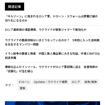
関連記事
「キルゾーン」に阻まれるロシア軍、ドローン・スウォームは膠着打破の
切り札になるのか
ロシア最新鋭の滑空爆弾、ウクライナが新型ジャマーで無効化か
ウクライナの動員体制はいまどうなっているのか？ 5年目に入った消耗戦
を左右するマンパワー問題
イラン紛争の勝者と敗者 中国と無人機企業に大きな利益、中東とNATOは
前途多難
爆薬仕込んだインソール、ウクライナがロシア軍部隊に送る 支援物資の
「武器化」が生む疑心
ドローン
Updates：ウクライナ情勢
ロシア
紛争/戦争
タグ：
軍事