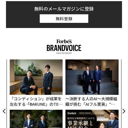
無料のメールマガジンに登録
無料登録
伝
る
モ
な
術
た
ア
「コンディション」が成果を
〜決断する人のAI〜大規模組
左右する――「BAKUNE」のTEN
織が挑む「AIフル実装」“使
TIALが支える「挑戦者の明
う”企業から“動く”企業へ【N
日」
TTドコモビジネス×PwC】