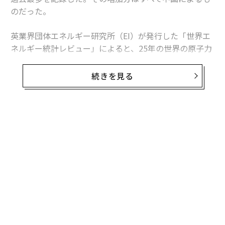
のだった。
英業界団体エネルギー研究所（EI）が発行した「世界エ
ネルギー統計レビュー」によると、25年の世界の原子力
発電量は前年比1.3％、30テラワット時増加した。中国
の増加分は34テラワット時を超えたため、同国を除け
続きを見る
ば、世界の原子力発電量は減少したことになる。
この数字は「世界的な原子力ルネッサンス」という大ま
かな主張より、業界の実情をより的確に捉えている。原
子力発電量は増加しているものの、拡大は特定の国に集
中している。米国は引き続き世界最多の原子力発電所を
稼働させているが、中国は急速にその差を縮めている。
日本は徐々に回復しているが、欧州諸国の多くは10年前
の水準を下回っている。
中国が単独でけん引