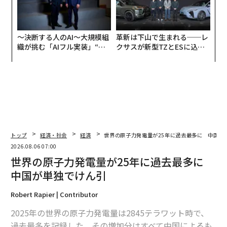
〜決断する人のAI〜大規模組
革新は下山で生まれる──レ
織が挑む「AIフル実装」“使
クサスが新型TZとESに込め
う”企業から“動く”企業へ【N
た「DISCOVER」の哲学
TTドコモビジネス×PwC】
トップ
経済・社会
経済
世界の原子力発電量が25年に過去最多に 中国が
2026.08.06 07:00
世界の原子力発電量が25年に過去最多に
中国が単独でけん引
Robert Rapier | Contributor
2025年の世界の原子力発電量は2845テラワット時で、
過去最多を記録した。その増加分はすべて中国によるも