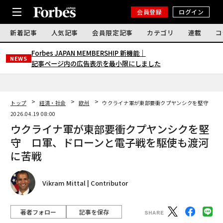
会員登録
ログイン
新着記事
人気記事
会員限定記事
カテゴリ
連載
コ
Forbes JAPAN MEMBERSHIP 新機能｜
NEWS
記事ページ内の広告表示を最小限にしました
トップ
経済・社会
欧州
ウクライナ軍が東部要衝クプヤンシクを堅守 ロ
2026.04.19 08:00
ウクライナ軍が東部要衝クプヤンシクを堅
守 ロ軍、ドローンと電子戦を駆使も渡河
に苦戦
Vikram Mittal | Contributor
著者フォロー
記事を保存