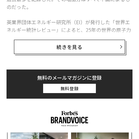
のだった。
英業界団体エネルギー研究所（EI）が発行した「世界エ
ネルギー統計レビュー」によると、25年の世界の原子力
発電量は前年比1.3％、30テラワット時増加した。中国
の増加分は34テラワット時を超えたため、同国を除け
続きを見る
ば、世界の原子力発電量は減少したことになる。
この数字は「世界的な原子力ルネッサンス」という大ま
かな主張より、業界の実情をより的確に捉えている。原
無料のメールマガジンに登録
子力発電量は増加しているものの、拡大は特定の国に集
無料登録
中している。米国は引き続き世界最多の原子力発電所を
稼働させているが、中国は急速にその差を縮めている。
日本は徐々に回復しているが、欧州諸国の多くは10年前
の水準を下回っている。
中国が単独でけん引
“