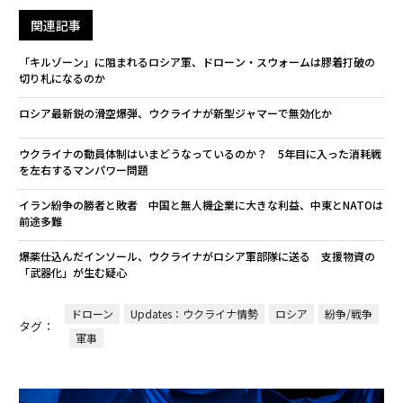
関連記事
「キルゾーン」に阻まれるロシア軍、ドローン・スウォームは膠着打破の
切り札になるのか
ロシア最新鋭の滑空爆弾、ウクライナが新型ジャマーで無効化か
ウクライナの動員体制はいまどうなっているのか？ 5年目に入った消耗戦
を左右するマンパワー問題
イラン紛争の勝者と敗者 中国と無人機企業に大きな利益、中東とNATOは
前途多難
爆薬仕込んだインソール、ウクライナがロシア軍部隊に送る 支援物資の
「武器化」が生む疑心
ドローン
Updates：ウクライナ情勢
ロシア
紛争/戦争
タグ：
軍事