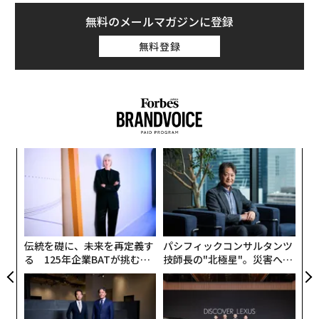
無料のメールマガジンに登録
無料登録
「
左右
T
内
日
グ
実
全
伝統を礎に、未来を再定義す
パシフィックコンサルタンツ
る 125年企業BATが挑むス
技師長の"北極星"。災害への
モークレスな未来
無力感を乗り越え見つけた、
防災一筋20年の答え