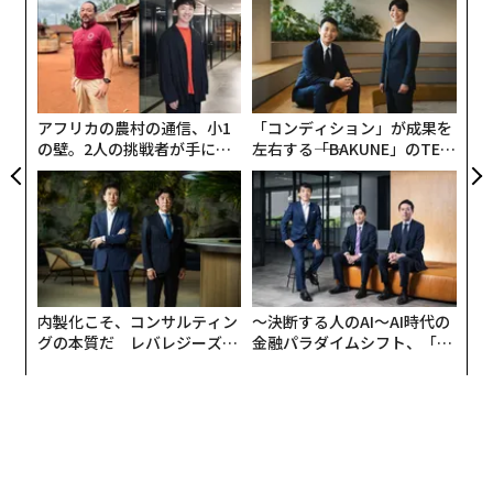
この新たな記録を正しく理解するには、背景を把握して
シ
グ
おく必要がある。世界の原子力発電量は06年に2803テラ
A
ワット時に達したが、それから19年が経過したにもかか
顧客
pa
わらず、25年の原子力発電量はわずか1.5％程度増加し
な
たに過ぎない。原子力発電はようやく過去の最高記録を
アフリカの農村の通信、小1
「コンディション」が成果を
上回ったが、この期間は世界にとって急速な拡大期では
の壁。2人の挑戦者が手にし
左右する――「BAKUNE」のTEN
た「次なる武器」
TIALが支える「挑戦者の明
なかった。
日」
原子力発電量は15年の2576テラワット時から、10年後
の25年には10.5％増加して2845テラワット時となった。
つまり年率では約1％の増加に相当する。この増加分の
すべてを中国が占めており、同国の原子力発電量は15年
内製化こそ、コンサルティン
〜決断する人のAI〜AI時代の
の171テラワット時から25年には485テラワット時へと
グの本質だ レバレジーズが
金融パラダイムシフト、「超
実践する、次世代ファームの
個別化」の核心 【MUFG×ウ
増加した。
全貌
ェルスナビ×PwC】
中国を除くと、25年の世界の原子力発電量は10年前と比
べて約44テラワット時減少した。これは世界記録を否定
するものではないが、世界の原子力発電量がいかに一国