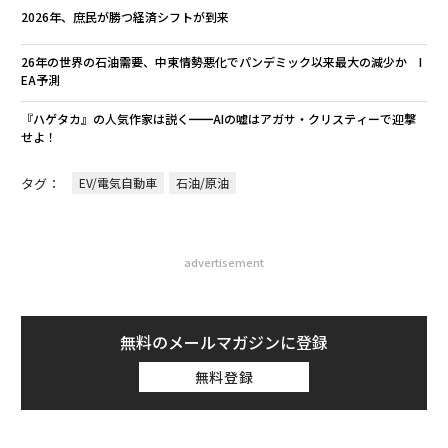
2026年、庶民が勝つ経済シフトが到来
26年の世界の石油需要、中東情勢悪化でパンデミック以来最大の減少か I
EA予測
『ハゲタカ』の人気作家は説く━━AIの嘘はアガサ・クリスティーで迎撃
せよ！
タグ：
EV/電気自動車
石油/原油
advertisement
無料のメールマガジンに登録
無料登録