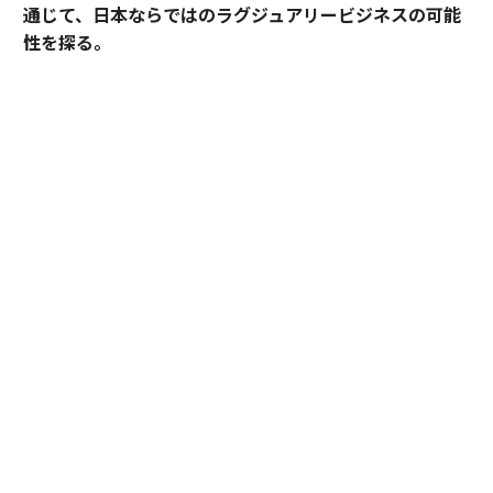
通じて、日本ならではのラグジュアリービジネスの可能
性を探る。
2025年10月、名古屋城の正面にひとつの“城”が誕生し
た。あの有名な金のシャチホコこそ冠してはいないが、
石組みの壁の上に、御殿風の建築が積み重ねられたさま
はまさに現代の城。長年、名古屋城を“金城”と呼び親し
んできた名古屋の人々も少なからず驚いたに違いない。
その“城”とは、「エスパシオ ナゴヤキャッスル」。大手
総合商社であり、医薬品・光学機器メーカーとしても知
られる興和が手がけたラグジュアリーホテルだ。
しかし、興和がホテルを手がけるとは少々意外な気もす
るが……同社で取締役専務執行役員としてホスピタリテ
ィ事業を統括する田渕浩之が語る。
「興和というと多くの方が『キューピーコーワ』や『バ