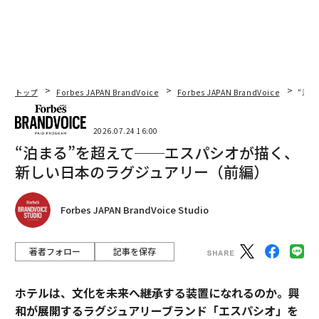
トップ
Forbes JAPAN BrandVoice
Forbes JAPAN BrandVoice
“泊
2026.07.24 16:00
“泊まる”を超えて──エスパシオが描く、
新しい日本のラグジュアリー（前編）
Forbes JAPAN BrandVoice Studio
著者フォロー
記事を保存
ホテルは、文化を未来へ継承する装置になれるのか。興
和が展開するラグジュアリーブランド「エスパシオ」を