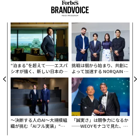
果を
目
EN
の
明
ン
なく
エ
Ja
設オ
er」
が
が
“泊まる”を超えて──エスパ
挑戦は個から始まり、共創に
シオが描く、新しい日本のラ
よって加速する NORQAIN JA
グジュアリー（前編）
PAN 特別座談会
〜決断する人のAI〜大規模組
「誠実さ」は競争力になるか
織が挑む「AIフル実装」“使
──WEOYモナコで見た、く
う”企業から“動く”企業へ【N
ら寿司の経営哲学
TTドコモビジネス×PwC】