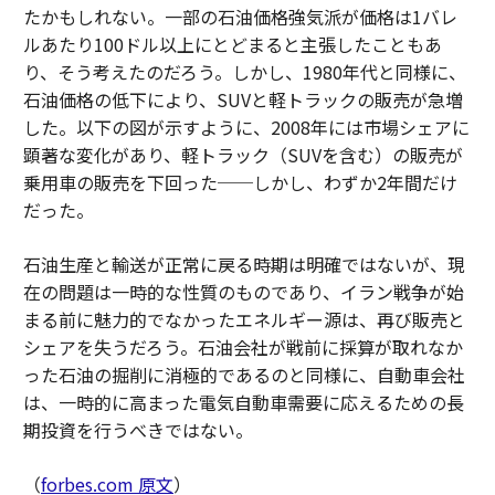
たかもしれない。一部の石油価格強気派が価格は1バレ
ルあたり100ドル以上にとどまると主張したこともあ
り、そう考えたのだろう。しかし、1980年代と同様に、
石油価格の低下により、SUVと軽トラックの販売が急増
した。以下の図が示すように、2008年には市場シェアに
顕著な変化があり、軽トラック（SUVを含む）の販売が
乗用車の販売を下回った──しかし、わずか2年間だけ
だった。
石油生産と輸送が正常に戻る時期は明確ではないが、現
在の問題は一時的な性質のものであり、イラン戦争が始
まる前に魅力的でなかったエネルギー源は、再び販売と
シェアを失うだろう。石油会社が戦前に採算が取れなか
った石油の掘削に消極的であるのと同様に、自動車会社
は、一時的に高まった電気自動車需要に応えるための長
期投資を行うべきではない。
（
forbes.com 原文
）