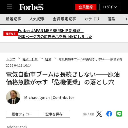
会員登録
ログイン
新着記事
人気記事
会員限定記事
カテゴリ
連載
コ
Forbes JAPAN MEMBERSHIP 新機能｜
NEWS
記事ページ内の広告表示を最小限にしました
トップ
経済・社会
経済
電気自動車ブームは長続きしない──原油価格急
2026.04.18 10:14
電気自動車ブームは長続きしない──原油
価格急騰が示す「危機便乗」の落とし穴
Michael Lynch | Contributor
著者フォロー
記事を保存
Adobe Stock