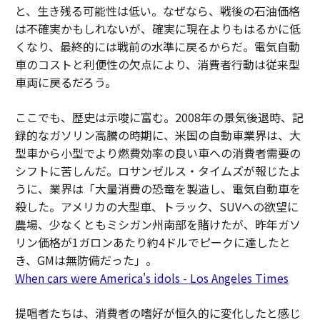
と、生き残る可能性は低い。なぜなら、戦後の石油価格
は不確実かもしれないが、確実に現在よりもはるかに低
くなり、最終的には戦前の水準に戻るからだ。電気自動
車のコストと利便性の欠点により、消費者行動は従来型
車両に戻るだろう。
ここでも、歴史は示唆に富む。2008年の景気後退時、記
録的なガソリン高騰の時期に、米国の自動車業界は、大
型車から小型でより燃費効率の良い車への消費者需要の
シフトに苦しんだ。ロサンゼルス・タイムズが報じたよ
うに、業界は「大量消費の恐竜を製造し、電気自動車を
殺した。アメリカの大型車、トラック、SUVへの欲望に
農場、少なくともミシガン州南部を賭けたが、昨年ガソ
リン価格が1ガロンあたり約4ドルでピークに達したと
き、GMは無防備だった」。
When cars were America's idols - Los Angeles Times
提唱者たちは、消費者の嗜好が恒久的に変化したと感じ