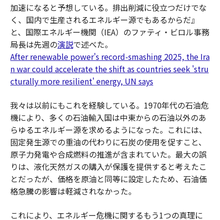
加速になると予想している。排出削減に役立つだけでな
く、国内で生産されるエネルギー源でもあるからだ』
と、国際エネルギー機関（IEA）のファティ・ビロル事務
局長は先週の
演説
で述べた。
After renewable power's record-smashing 2025, the Ira
n war could accelerate the shift as countries seek 'stru
cturally more resilient' energy, UN says
我々は以前にもこれを経験している。1970年代の石油危
機により、多くの石油輸入国は中東からの石油以外のあ
らゆるエネルギー源を求めるようになった。これには、
固定発生源での重油の代わりに石炭の使用を促すこと、
原子力発電や合成燃料の推進が含まれていた。最大の誤
りは、液化天然ガスの購入が保護を提供すると考えたこ
とだったが、価格を原油と同等に設定したため、石油価
格急騰の影響は軽減されなかった。
これにより、エネルギー危機に関するもう1つの真理に