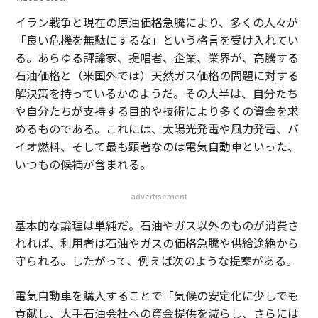
イラン戦争と現在の原油価格急騰により、多くの人々が
「良い危機を無駄にするな」という格言を受け入れてい
る。あらゆる評論家、提唱者、企業、業界が、高騰する
石油価格と（米国外では）天然ガス価格の問題に対する
解決策を持っているかのようだ。その大半は、自分たち
や自分たちが支持する目的や技術により多くの資金を求
めるものである。これには、太陽光発電や風力発電、バ
イオ燃料、そして最も顕著なのは電気自動車といった、
いつもの候補が含まれる。
advertisement
基本的な論理は単純だ。石油やガス以外のものが消費さ
れれば、利用者は石油やガスの価格急騰や供給途絶から
守られる。したがって、例えば次のような提案がある。
電気自動車を購入することで「気候の安定化に少しでも
貢献し、大手石油会社への資金提供を減らし、さらには