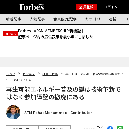
会員登録
ログイン
新着記事
人気記事
会員限定記事
カテゴリ
連載
コ
Forbes JAPAN MEMBERSHIP 新機能｜
NEWS
記事ページ内の広告表示を最小限にしました
トップ
ビジネス
経営・戦略
再生可能エネルギー普及の鍵は技術革新では
2026.04.18 09:24
再生可能エネルギー普及の鍵は技術革新で
はなく参加障壁の撤廃にある
ATM Rahat Mohammad | Contributor