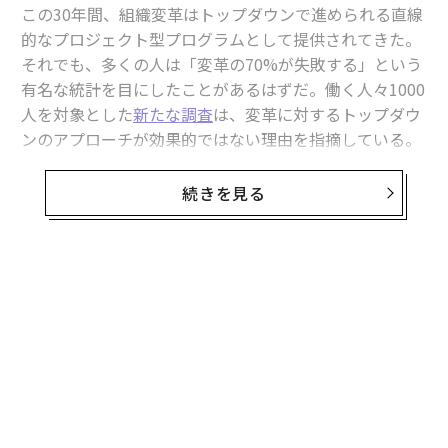
この30年間、組織変革はトップダウンで進められる直線
的なプロジェクト型プログラムとして提供されてきた。
それでも、多くの人は「変革の70%が失敗する」という
有名な統計を目にしたことがあるはずだ。働く人々1000
人を対象とした
新たな調査
は、変革に対するトップダウ
ンのアプローチが効果的ではない理由を指摘している。
その証拠に、組織が従業員に提供する変革のためのリソ
ースの上位5つと、従業員が必要としていると答えたも
続きを見る
のの上位5つが、まったく重複していないのだ。そし
て、それは始まりにすぎない。
皮肉なことに、AIへの対応によって振り子は逆方向に振
れ、チェンジマネジメントは「西部開拓時代」のような
無法状態に陥っている。もっとも、そこに「マネジメン
ト（管理）」がどれほど存在しているかは議論の余地が
ある。従業員にはほとんど指示が与えられていない。
「ログインしろ。試してみろ。効率化を見つけろ。あ
あ、そういえば君たちの動きも追跡しているぞ」といっ