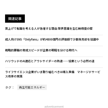
関連記事
賃上げで転職を考える人が急増する理由 限界意識を生む納得度の壁
成人向けSNS「OnlyFans」が約4800億円の評価額で少数株売却を協議中
戦略的要職の育成スピードが企業の明暗を分ける時代へ
ハリウッドのAI適応とアウトサイダーの熟達──協業という必然の道
ライフサイエンス企業がいま取り組むべきAI導入準備 マネージドサービ
ス改革の実践
タグ：
再生可能エネルギー
advertisement