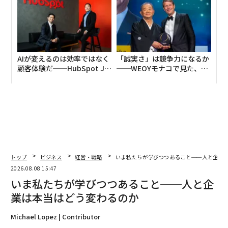
AIが変えるのは効率ではなく
「誠実さ」は競争力になるか
顧客体験だ──HubSpot Ja
──WEOYモナコで見た、く
panが語る「Grow Better」
ら寿司の経営哲学
な組織のつくり方
トップ
ビジネス
経営・戦略
いま私たちが学びつつあること──人と企業
2026.08.08 15:47
いま私たちが学びつつあること──人と企
業は本当はどう変わるのか
Michael Lopez | Contributor