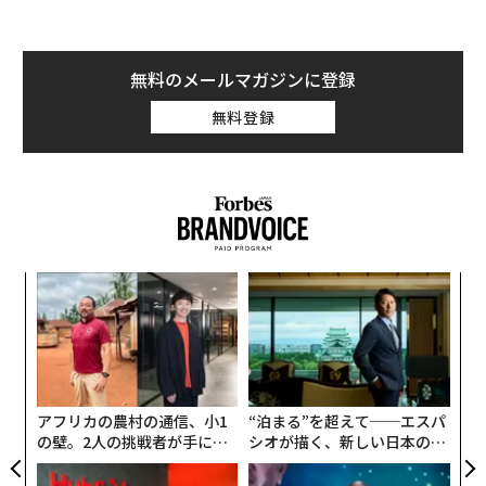
無料のメールマガジンに登録
無料登録
パ
技
無
内
防
グ
実
全
アフリカの農村の通信、小1
“泊まる”を超えて──エスパ
の壁。2人の挑戦者が手にし
シオが描く、新しい日本のラ
た「次なる武器」
グジュアリー（前編）