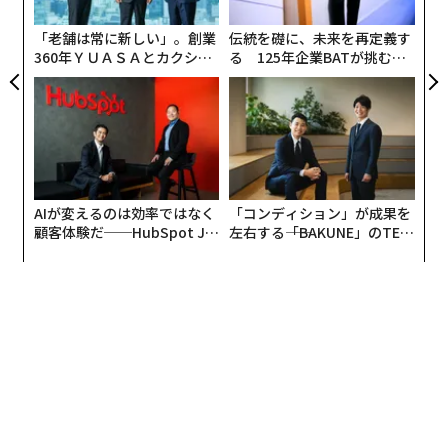
ト
億ドル（約9.5兆円）超相当にのぼる。
リア
「老舗は常に新しい」。創業
伝統を礎に、未来を再定義す
UM
360年ＹＵＡＳＡとカクシン
る 125年企業BATが挑むス
イーサリアム、XRP、ソラナの価格は今週いずれも約1
CEO田尻望が語る、AIを超え
モークレスな未来
0％上昇している。
る人の価値
「暗号資産の冬」を経た回復局面となるか
暗号資産価格は、いわゆる「暗号資産の冬（クリプト・
ウィンター）」を経て上昇している。この冬の間ビット
AIが変えるのは効率ではなく
「コンディション」が成果を
コインは、2025年10月の史上最高値約12万5000ドルか
顧客体験だ──HubSpot Ja
左右する――「BAKUNE」のTEN
ら、2026年2月に約6万3000ドルへと約50％下落した。
panが語る「Grow Better」
TIALが支える「挑戦者の明
な組織のつくり方
日」
この長期下落は、米国・イラン紛争勃発が世界のリスク
選好を揺さぶったことで、さらに加速した。
暗号資産の下落はストラテジーのような企業にも打撃を
与え、同社は3月末終了の四半期で約145億ドル（約2.3
兆円）の価値を失ったと報告している。