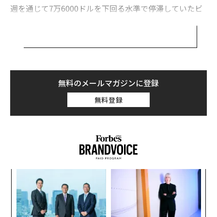
週を通じて7万6000ドルを下回る水準で停滞していたビ
ットコイン価格は、4月17日朝に7万8000ドルを突破
し、2カ月ぶりの高値に達した。
ストラテジーは一時16％上昇。ロビンフッドとコインベ
ースの株価は4月17日にいずれも約6％上昇しており、3
銘柄はいずれも今週約30％上昇している。
無料のメールマガジンに登録
無料登録
これら急伸は、イランが4月17日にホルムズ海峡を再開
すると発表したことを受けたもので、より広範な株式市
場の上昇の一部だ。S&P500種株価指数やナスダックを
含む主要指数は過去最高値に達した。
トレジャリー企業ストラテジーは、億万長者マイケル・
小1
「
セイラー（純資産49億ドル［約7742億円］）が率いるビ
にし
─
ットコイン保有企業だ。過去2週間で10億ドル（約1580
ら
億円。1ドル＝158円換算）相当の暗号資産を購入し、同
〈7
ャ
社の保有量は78万897BTCに増加した。これは現在600