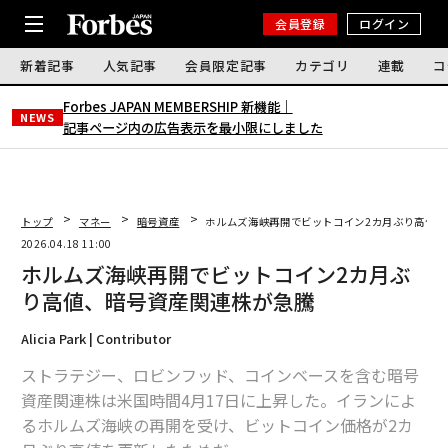
会員登録
ログイン
新着記事
人気記事
会員限定記事
カテゴリ
連載
コ
Forbes JAPAN MEMBERSHIP 新機能｜
NEWS
記事ページ内の広告表示を最小限にしました
トップ
マネー
暗号資産
ホルムズ海峡再開でビットコイン2カ月ぶり高値、
2026.04.18 11:00
ホルムズ海峡再開でビットコイン2カ月ぶ
り高値、暗号資産関連株が急騰
Alicia Park | Contributor
ストラテジー、ロビンフッド、コインベースを含む暗号
資産関連株は米国時間4月17日に上昇した。イランによ
るホルムズ海峡の再開を受け、ビットコイン価格が2カ