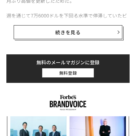
月ぶり高値を更新したためだ。
週を通じて7万6000ドルを下回る水準で停滞していたビ
ットコイン価格は、4月17日朝に7万8000ドルを突破
し、2カ月ぶりの高値に達した。
続きを見る
ストラテジーは一時16％上昇。ロビンフッドとコインベ
ースの株価は4月17日にいずれも約6％上昇しており、3
銘柄はいずれも今週約30％上昇している。
無料のメールマガジンに登録
無料登録
これら急伸は、イランが4月17日にホルムズ海峡を再開
すると発表したことを受けたもので、より広範な株式市
場の上昇の一部だ。S&P500種株価指数やナスダックを
含む主要指数は過去最高値に達した。
トレジャリー企業ストラテジーは、億万長者マイケル・
小1
「
セイラー（純資産49億ドル［約7742億円］）が率いるビ
にし
─
ットコイン保有企業だ。過去2週間で10億ドル（約1580
ら
〈7