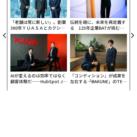
億円。1ドル＝158円換算）相当の暗号資産を購入し、同
ャ
社の保有量は78万897BTCに増加した。これは現在600
ト
億ドル（約9.5兆円）超相当にのぼる。
リア
「老舗は常に新しい」。創業
伝統を礎に、未来を再定義す
UM
360年ＹＵＡＳＡとカクシン
る 125年企業BATが挑むス
イーサリアム、XRP、ソラナの価格は今週いずれも約1
CEO田尻望が語る、AIを超え
モークレスな未来
0％上昇している。
る人の価値
「暗号資産の冬」を経た回復局面となるか
暗号資産価格は、いわゆる「暗号資産の冬（クリプト・
ウィンター）」を経て上昇している。この冬の間ビット
AIが変えるのは効率ではなく
「コンディション」が成果を
コインは、2025年10月の史上最高値約12万5000ドルか
顧客体験だ──HubSpot Ja
左右する――「BAKUNE」のTEN
ら、2026年2月に約6万3000ドルへと約50％下落した。
panが語る「Grow Better」
TIALが支える「挑戦者の明
な組織のつくり方
日」
この長期下落は、米国・イラン紛争勃発が世界のリスク
選好を揺さぶったことで、さらに加速した。
暗号資産の下落はストラテジーのような企業にも打撃を
与え、同社は3月末終了の四半期で約145億ドル（約2.3
兆円）の価値を失ったと報告している。