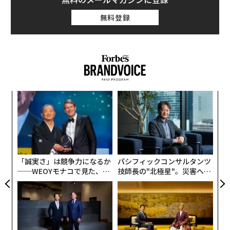
無料登録
伝
る
モ
「
左右
T
日
「誠実さ」は競争力になるか
パシフィックコンサルタンツ
──WEOYモナコで見た、く
技師長の"北極星"。災害への
ら寿司の経営哲学
無力感を乗り越え見つけた、
防災一筋20年の答え