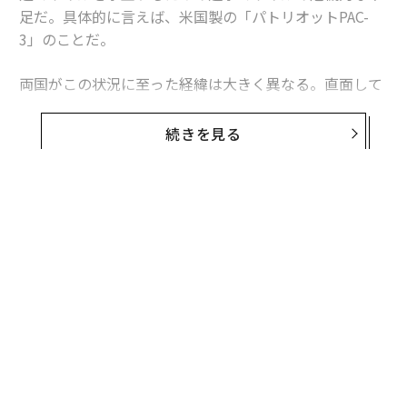
足だ。具体的に言えば、米国製の「パトリオットPAC-
3」のことだ。
両国がこの状況に至った経緯は大きく異なる。直面して
いる課題は本質的に同じだが、模索する解決策もまた大
きく異なるものになるかもしれない。これは非対称戦、
続きを見る
つまり敵に貴重な資源をより多く消耗させる方法をめぐ
る問題であり、この分野では、相手よりも多くの資金を
投入できることを頼みにしてきた米国防総省よりも、限
られた資源で戦ってきたウクライナに分がある。
無料のメールマガジンに登録
無料登録
ウクライナへの長期にわたる「ミサイル攻囲」
ウクライナは4年以上にわたりロシアの空襲にさらされ
ており、それはエスカレートし続けている。攻撃は当初
は、航空機から発射される空対地ミサイル、巡航ミサイ
ル、弾道ミサイルを組み合わせたものだった。2022年9
月以降、ミサイルに加え
伝