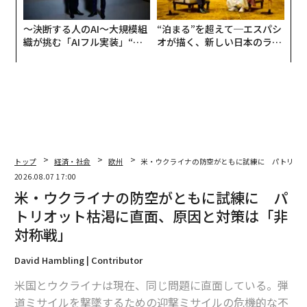
〜決断する人のAI〜大規模組
“泊まる”を超えて─エスパシ
織が挑む「AIフル実装」“使
オが描く、新しい日本のラグ
う”企業から“動く”企業へ【N
ジュアリー（中編）
TTドコモビジネス×PwC】
トップ
経済・社会
欧州
米・ウクライナの防空がともに試練に パトリオ
2026.08.07 17:00
米・ウクライナの防空がともに試練に パ
トリオット枯渇に直面、原因と対策は「非
対称戦」
David Hambling | Contributor
米国とウクライナは現在、同じ問題に直面している。弾
道ミサイルを撃墜するための迎撃ミサイルの危機的な不