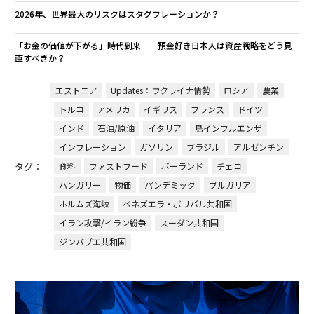
2026年、世界最大のリスクはスタグフレーションか？
「お金の価値が下がる」時代到来──預金好き日本人は資産戦略をどう見
直すべきか？
エストニア
Updates：ウクライナ情勢
ロシア
農業
トルコ
アメリカ
イギリス
フランス
ドイツ
インド
石油/原油
イタリア
鳥インフルエンザ
インフレーション
ガソリン
ブラジル
アルゼンチン
タグ：
食料
ファストフード
ポーランド
チェコ
ハンガリー
物価
パンデミック
ブルガリア
ホルムズ海峡
ベネズエラ・ボリバル共和国
イラン攻撃/イラン紛争
スーダン共和国
ジンバブエ共和国