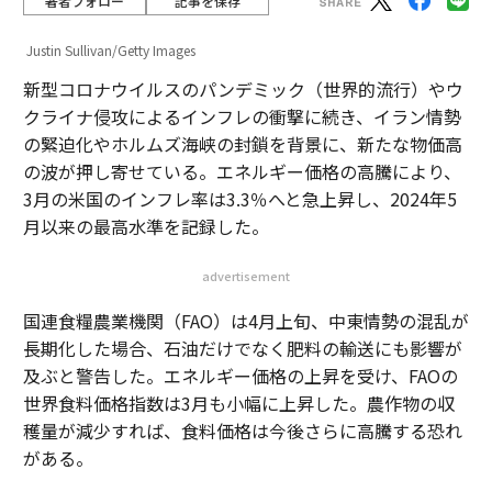
著者フォロー
記事を保存
Justin Sullivan/Getty Images
新型コロナウイルスのパンデミック（世界的流行）やウ
クライナ侵攻によるインフレの衝撃に続き、イラン情勢
の緊迫化やホルムズ海峡の封鎖を背景に、新たな物価高
の波が押し寄せている。エネルギー価格の高騰により、
3月の米国のインフレ率は3.3％へと急上昇し、2024年5
月以来の最高水準を記録した。
advertisement
国連食糧農業機関（FAO）は4月上旬、中東情勢の混乱が
長期化した場合、石油だけでなく肥料の輸送にも影響が
及ぶと警告した。エネルギー価格の上昇を受け、FAOの
世界食料価格指数は3月も小幅に上昇した。農作物の収
穫量が減少すれば、食料価格は今後さらに高騰する恐れ
がある。