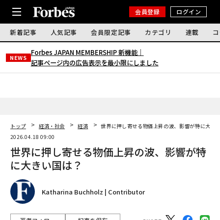
会員登録
ログイン
新着記事
人気記事
会員限定記事
カテゴリ
連載
コ
Forbes JAPAN MEMBERSHIP 新機能｜
NEWS
記事ページ内の広告表示を最小限にしました
トップ
経済・社会
経済
世界に押し寄せる物価上昇の波、影響が特に大き
2026.04.18 09:00
世界に押し寄せる物価上昇の波、影響が特
に大きい国は？
Katharina Buchholz | Contributor