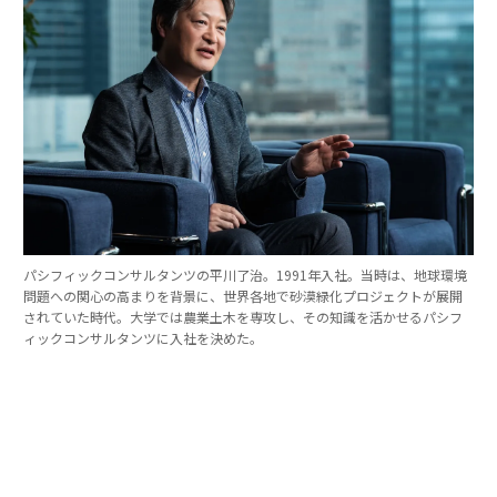
パシフィックコンサルタンツの平川了治。1991年入社。当時は、地球環境
問題への関心の高まりを背景に、世界各地で砂漠緑化プロジェクトが展開
されていた時代。大学では農業土木を専攻し、その知識を活かせるパシフ
ィックコンサルタンツに入社を決めた。
「防災は10点ずつを積み重ねる」。技師長の原
点
これほど広いビジョンを語れる平川とは、いったいどん
な人物なのか。そのキャリアをたどると、日本の防災史