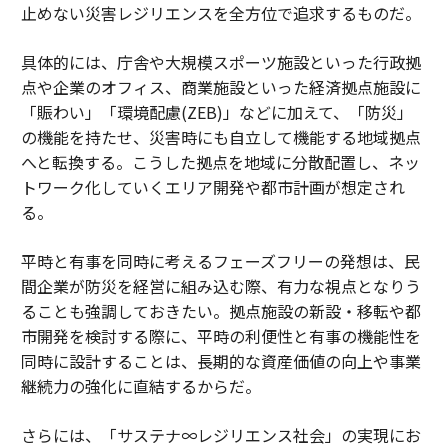
止めない災害レジリエンスを全方位で追求するものだ。
具体的には、庁舎や大規模スポーツ施設といった行政拠
点や企業のオフィス、商業施設といった経済拠点施設に
「賑わい」「環境配慮(ZEB)」などに加えて、「防災」
の機能を持たせ、災害時にも自立して機能する地域拠点
へと転換する。こうした拠点を地域に分散配置し、ネッ
トワーク化していくエリア開発や都市計画が想定され
る。
平時と有事を同時に考えるフェーズフリーの発想は、民
間企業が防災を経営に組み込む際、有力な視点となりう
ることも強調しておきたい。拠点施設の新設・移転や都
市開発を検討する際に、平時の利便性と有事の機能性を
同時に設計することは、長期的な資産価値の向上や事業
継続力の強化に直結するからだ。
さらには、「サステナ∞レジリエンス社会」の実現にお