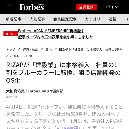
会員登録
ログイン
新着記事
人気記事
会員限定記事
カテゴリ
連載
コ
Forbes JAPAN MEMBERSHIP 新機能｜
NEWS
記事ページ内の広告表示を最小限にしました
トップ
経済・社会
国内
RIZAPが「建設業」に本格参入 社員の1割をブ
2026.04.17 21:30
RIZAPが「建設業」に本格参入 社員の1
割をブルーカラーに転換、狙う店舗開発の
OS化
大柏真佑実 | Forbes JAPAN編集部
エディター
4月14日、RIZAPグループが、建設業に本格参入すること
を発表した。グループの社員約500名を、建設人材へリ
スキリングする予定だという。1月には、子会社のRIZAP
パートナーズの社名を「
RIZAP建設
」に変更している。