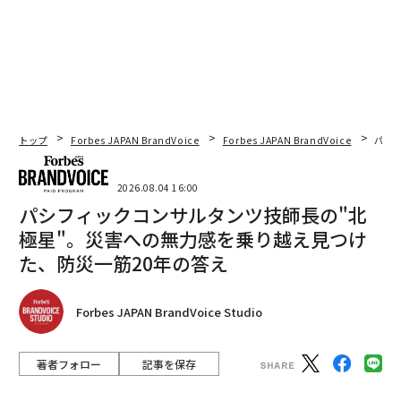
トップ
Forbes JAPAN BrandVoice
Forbes JAPAN BrandVoice
パシ
2026.08.04 16:00
パシフィックコンサルタンツ技師長の"北
極星"。災害への無力感を乗り越え見つけ
た、防災一筋20年の答え
Forbes JAPAN BrandVoice Studio
著者フォロー
記事を保存