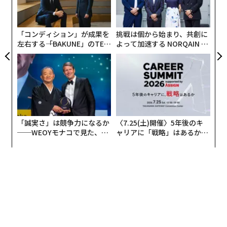
織
う
T
「コンディション」が成果を
挑戦は個から始まり、共創に
左右する――「BAKUNE」のTEN
よって加速する NORQAIN JA
TIALが支える「挑戦者の明
PAN 特別座談会
日」
「誠実さ」は競争力になるか
〈7.25(土)開催〉5年後のキ
──WEOYモナコで見た、く
ャリアに「戦略」はあるか。
ら寿司の経営哲学
トップエグゼクティブのキャ
リアに触れる1日│CAREER S
UMMIT 2026