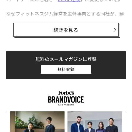
なぜフィットネスジム経営を主幹事業とする同社が、建
設業界に進出するのか。背景には、同社がコンビニジム
「chocoZAP」の急成長で得たアセットと、日本が直面
続きを見る
する深刻な社会課題への挑戦があった。
chocoZAPの急拡大で実現した、3つの「直」
無料のメールマガジンに登録
RIZAPは2022年7月、月額2980円（税込3278円）で24時
間使い放題のフィットネスジム、chocoZAPのサービス
無料登録
を開始。その後、店舗数を1900店超まで拡大させた。23
年1月24日から24年1月23日までの1年間には、直営の10
20店舗をオープンさせ、その出店スピードは24時間営業
のジムとしてギネス世界記録に認定された。26年3月
期、第3四半期には、chocoZAP事業が牽引する形で、連
結営業利益を前年同期比で15倍の約77億円に大きく伸ば
ア
した。
の
た
〜