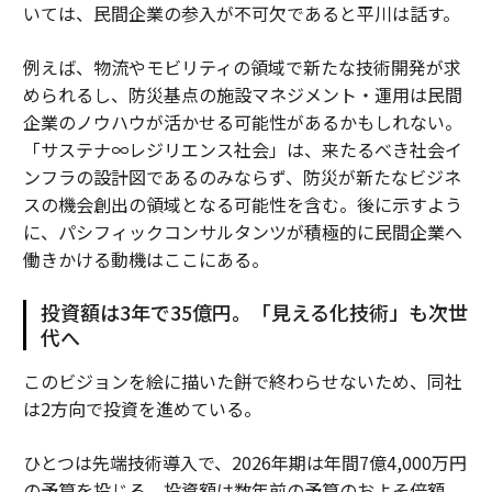
いては、民間企業の参入が不可欠であると平川は話す。
例えば、物流やモビリティの領域で新たな技術開発が求
められるし、防災基点の施設マネジメント・運用は民間
企業のノウハウが活かせる可能性があるかもしれない。
「サステナ∞レジリエンス社会」は、来たるべき社会イ
ンフラの設計図であるのみならず、防災が新たなビジネ
スの機会創出の領域となる可能性を含む。後に示すよう
に、パシフィックコンサルタンツが積極的に民間企業へ
働きかける動機はここにある。
投資額は3年で35億円。「見える化技術」も次世
代へ
このビジョンを絵に描いた餅で終わらせないため、同社
は2方向で投資を進めている。
ひとつは先端技術導入で、2026年期は年間7億4,000万円
の予算を投じる。投資額は数年前の予算のおよそ倍額