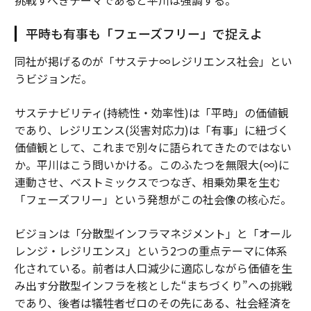
挑戦すべきテーマであると平川は強調する。
平時も有事も「フェーズフリー」で捉えよ
同社が掲げるのが「サステナ∞レジリエンス社会」とい
うビジョンだ。
サステナビリティ(持続性・効率性)は「平時」の価値観
であり、レジリエンス(災害対応力)は「有事」に紐づく
価値観として、これまで別々に語られてきたのではない
か。平川はこう問いかける。このふたつを無限大(∞)に
連動させ、ベストミックスでつなぎ、相乗効果を生む
「フェーズフリー」という発想がこの社会像の核心だ。
ビジョンは「分散型インフラマネジメント」と「オール
レンジ・レジリエンス」という2つの重点テーマに体系
化されている。前者は人口減少に適応しながら価値を生
み出す分散型インフラを核とした“まちづくり”への挑戦
であり、後者は犠牲者ゼロのその先にある、社会経済を