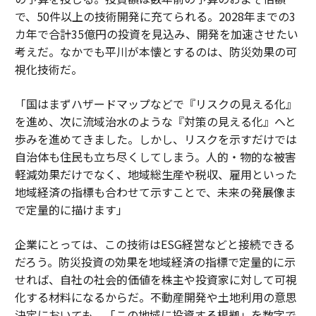
で、50件以上の技術開発に充てられる。2028年までの3
カ年で合計35億円の投資を見込み、開発を加速させたい
考えだ。なかでも平川が本懐とするのは、防災効果の可
視化技術だ。
「国はまずハザードマップなどで『リスクの見える化』
を進め、次に流域治水のような『対策の見える化』へと
歩みを進めてきました。しかし、リスクを示すだけでは
自治体も住民も立ち尽くしてしまう。人的・物的な被害
軽減効果だけでなく、地域総生産や税収、雇用といった
地域経済の指標も合わせて示すことで、未来の発展像ま
で定量的に描けます」
企業にとっては、この技術はESG経営などと接続できる
だろう。防災投資の効果を地域経済の指標で定量的に示
せれば、自社の社会的価値を株主や投資家に対して可視
化する材料になるからだ。不動産開発や土地利用の意思
決定においても、「この地域に投資する根拠」を数字で