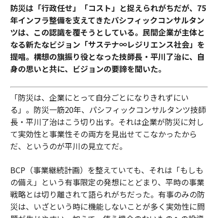
防災は「行政任せ」「コスト」と捉えられがちだが、75
年インフラ整備を支えてきたパシフィックコンサルタン
ツは、この認識を覆そうとしている。民間企業が主体と
なる新たなビジョン「サステナ∞レジリエンス社会」を
提唱。構想の旗振り役となった技師長・平川了治に、自
身の思いと共に、ビジョンの要諦を聞いた。
「防災は、企業にとって自分ごとになりきれずにい
る」。防災一筋20年、パシフィックコンサルタンツ技師
長・平川了治はこう切り出す。それは企業が防災に対し
て実効性と事業性その両方を見出せてこなかったから
だ、というのが平川の見立てだ。
BCP（事業継続計画）を整えていても、それは「もしも
の備え」という有事限定の発想にとどまり、平時の事業
戦略とは切り離されて語られがちだった。有事のみの防
災は、いざという時に機能しないことが多く実効性に問