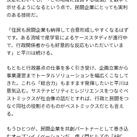
示せるようになるという点で、民間企業にとっても実利
のある技術だ。
「住民も民間企業も納得して合意形成しやすくなるはず
です。ある流域で産学官によるケーススタディが進行中
で、行政関係者からも好意的な反応もいただいていま
す」と平川は続ける。
もともと行政基点の仕事を多く引き受け、企画立案から
事業運営までトータルソリューションを幅広くこなして
きた。これら「総合力」もますます発揮したいと平川は
意気込む。サステナビリティとレジリエンスをつなぐベ
ストミックスが社会像の話だとすれば、行政と民間をつ
なぐ同社の役割そのものがベストミックスだとも言え
る。
もうひとつが、民間企業を共創パートナーとして巻き込
むオープンイノベーションだ。虎ノ門ヒルズの「ARC