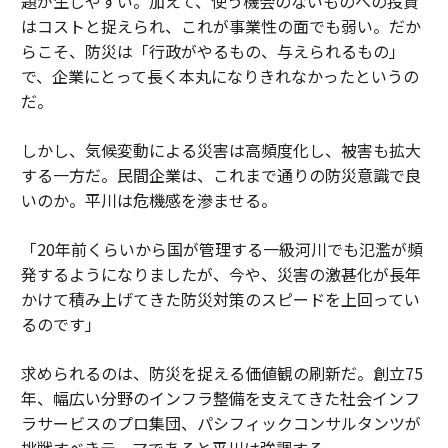
題が生じやすい。加えて、使う機会のないものへの投資
はコストと捉えられ、これが事業性の面でも弱い。だか
らこそ、防災は「行政がやるもの、与えられるもの」
で、企業にとって長く本丸になりきれなかったというの
だ。
しかし、気候変動による災害は高頻度化し、被害も拡大
する一方だ。民間企業は、これまで通りの防災意識で良
いのか。平川は危機感を滲ませる。
「20年前くらいから国が管理する一級河川でも氾濫が頻
発するようになりましたが、今や、災害の激甚化が長年
かけて積み上げてきた防災対策のスピードを上回ってい
るのです」
求められるのは、防災を捉える価値観の刷新だ。創立75
年、幅広い分野のインフラ整備を支えてきた社会インフ
ラサービスのプロ集団、パシフィックコンサルタンツが