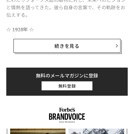
と情熱を語ってきた。彼ら自身の言葉で、その軌跡をお
伝えする。
☆
1928年
☆
ヘンリー・フォード
続きを見る
1927年5月、モデルTの発表から約20年後、フォード・
モーター・カンパニーは、初の手頃な価格の量産車の生
産を終了した。数カ月後、超競争的な
無料のメールマガジンに登録
ヘンリー・フォード
は、台頭するシボレーに対抗するた
め、新型車モデルAを発表した。これは即座に大ヒット
無料登録
となった。1928年1月、フォードはこの画期的な車がど
のように生まれたかについて、フォーブスに語った。
「我々はモデルTから出発して改良を試みたわけではな
い。ゼロから始めたのだ。あらゆる先入観を捨て去り、
シンプルに自問した。車とは何のためにあるのか？そし
〜