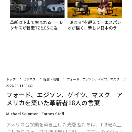
革新は下山で生まれる──レ
“泊まる”を超えて─エスパシ
クサスが新型TZとESに込め
オが描く、新しい日本のラグ
た「DISCOVER」の哲学
ジュアリー（中編）
トップ
ビジネス
経営・戦略
フォード、エジソン、ゲイツ、マスク アメリ
2026.04.14 11:30
フォード、エジソン、ゲイツ、マスク ア
メリカを築いた革新者18人の言葉
Michael Solomon | Forbes Staff
アメリカ合衆国を築き上げた先駆者たちは、1世紀以上
にわたりフォーブス誌の取材に対し、未来へのビジョン