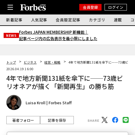
会員登録
ログイン
新着記事
人気記事
会員限定記事
カテゴリ
連載
コ
Forbes JAPAN MEMBERSHIP 新機能｜
NEWS
記事ページ内の広告表示を最小限にしました
トップ
ビジネス
経営・戦略
4年で地方新聞131紙を傘下に──73歳ビリ
2026.04.19 16:00
4年で地方新聞131紙を傘下に──73歳ビ
リオネアが描く「新聞再生」の勝ち筋
Luisa Kroll | Forbes Staff
著者フォロー
記事を保存