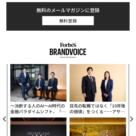
無料のメールマガジンに登録
無料登録
な
術
た
ア
ア
の
た
〜決断する人のAI〜AI時代の
目先の転職ではなく「10年後
金融パラダイムシフト、「超
の価値」をつくる──アサイ
個別化」の核心 【MUFG×ウ
ンの長期伴走型支援とは
ェルスナビ×PwC】