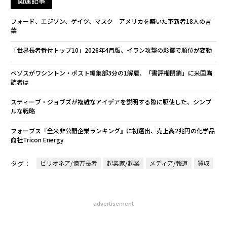
関連記事
フォード、エジソン、ゲイツ、マスク アメリカを築いた革新者18人の言
葉
「世界長者番付トップ10」2026年4月版、イラン攻撃の影響で順位が変動
ベゾスがワシントン・ポスト編集部3分の1解雇、「書評欄閉鎖」に米国購
読者は
スティーブ・ジョブズが複雑なアイデアを説明する際に駆使した、シンプ
ルな戦略
フォーブス『全米非公開企業ランキング』に初選出、売上高2兆円の化学品
商社Tricon Energy
タグ：
ビリオネア/億万長者
起業家/起業
メディア/報道
買収
advertisement