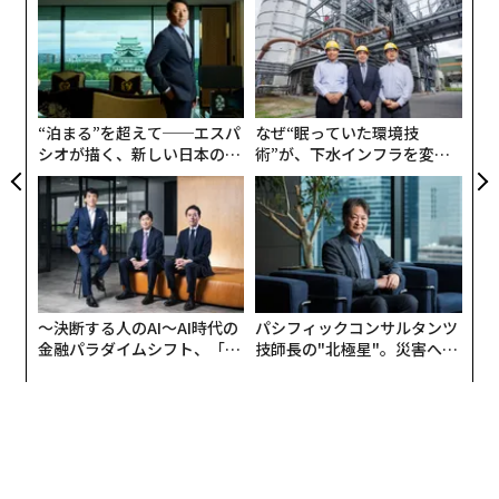
て、車がその目的を果たすためには何が必要なのか？も
織
ちろん、必要なものは1000もあった。そして、それぞれ
う
「
T
について問うた。この部品は、これまで以上にその目的
3
を果たすために、どう作ることができるか？それ以上
C
に、我々は作り得る最高の車を探し求めていた」──ヘ
る
“泊まる”を超えて──エスパ
なぜ“眠っていた環境技
ンリー・フォード（1928年1月1日）
シオが描く、新しい日本のラ
術”が、下水インフラを変え
グジュアリー（前編）
たのか──産総研×月島JFE
アクアソリューションの10年
〜決断する人のAI〜AI時代の
パシフィックコンサルタンツ
金融パラダイムシフト、「超
技師長の"北極星"。災害への
個別化」の核心 【MUFG×ウ
無力感を乗り越え見つけた、
ェルスナビ×PwC】
防災一筋20年の答え