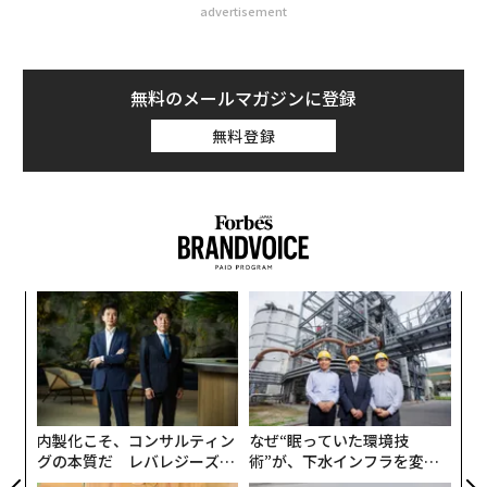
advertisement
無料のメールマガジンに登録
無料登録
るか
「
、く
左右
T
模組
“
日
“使
シ
【N
グ
C】
内製化こそ、コンサルティン
なぜ“眠っていた環境技
グの本質だ レバレジーズが
術”が、下水インフラを変え
実践する、次世代ファームの
たのか──産総研×月島JFE