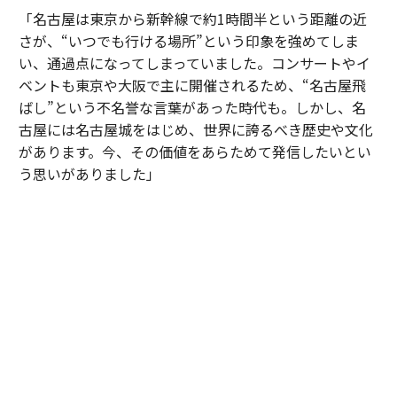
「名古屋は東京から新幹線で約1時間半という距離の近
さが、“いつでも行ける場所”という印象を強めてしま
い、通過点になってしまっていました。コンサートやイ
ベントも東京や大阪で主に開催されるため、“名古屋飛
ばし”という不名誉な言葉があった時代も。しかし、名
古屋には名古屋城をはじめ、世界に誇るべき歴史や文化
があります。今、その価値をあらためて発信したいとい
う思いがありました」
折しも今年は「アジア競技大会」、および「アジアパラ
競技大会」が名古屋で開催されるとあり、“飛ばされな
い”名古屋をアピールするにはまたとない好機でもあっ
たろう。目指したのは、日本の歴史や工芸、アートの粋
を融合させた、ここにしかない体験価値の創出だ。
「私はここを“アートミュージアムホテル”だと思ってい
ます。作品を鑑賞するだけではなく、建築や工芸、アー
トに囲まれながら滞在を楽しんでいただきたいのです」