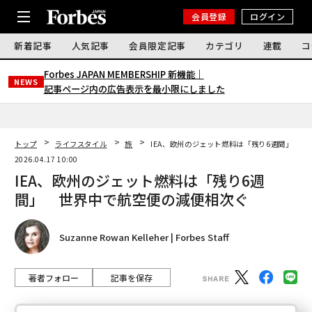
会員登録
ログイン
新着記事
人気記事
会員限定記事
カテゴリ
連載
コ
Forbes JAPAN MEMBERSHIP 新機能｜
NEWS
記事ページ内の広告表示を最小限にしました
トップ
ライフスタイル
旅
IEA、欧州のジェット燃料は「残り6週間」 
2026.04.17 10:00
IEA、欧州のジェット燃料は「残り6週
間」 世界中で航空便の減便相次ぐ
Suzanne Rowan Kelleher | Forbes Staff
著者フォロー
記事を保存