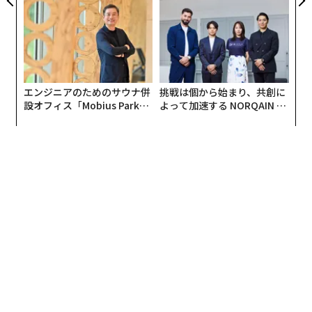
全貌
アクアソリューションの10年
エンジニアのためのサウナ併
挑戦は個から始まり、共創に
設オフィス「Mobius Park」
よって加速する NORQAIN JA
がオープン──タマディック
PAN 特別座談会
が健康経営を徹底する理由