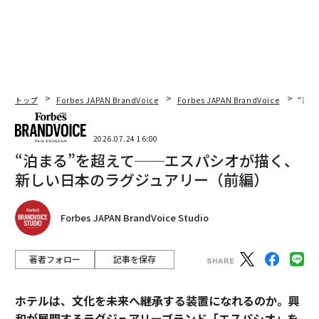
トップ
Forbes JAPAN BrandVoice
Forbes JAPAN BrandVoice
“泊
2026.07.24 16:00
“泊まる”を超えて──エスパシオが描く、
新しい日本のラグジュアリー（前編）
Forbes JAPAN BrandVoice Studio
著者フォロー
記事を保存
ホテルは、文化を未来へ継承する装置になれるのか。興
和が展開するラグジュアリーブランド「エスパシオ」を