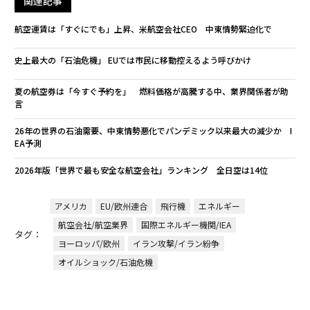
関連記事
航空運賃は「すぐにでも」上昇、米航空会社CEO 中東情勢緊迫化で
史上最大の「石油危機」 EUでは市民に移動控えるよう呼びかけ
夏の航空券は「今すぐ予約を」 燃料価格が高騰する中、業界関係者が助
言
26年の世界の石油需要、中東情勢悪化でパンデミック以来最大の減少か I
EA予測
2026年版「世界で最も安全な航空会社」ランキング 全日空は14位
アメリカ
EU/欧州連合
飛行機
エネルギー
航空会社/航空業界
国際エネルギー機関/IEA
タグ：
ヨーロッパ/欧州
イラン攻撃/イラン紛争
オイルショック/石油危機