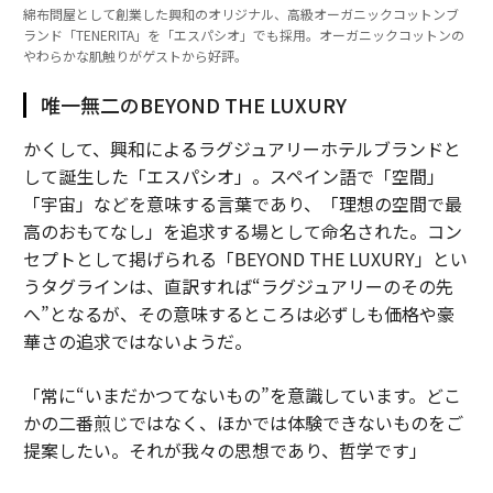
綿布問屋として創業した興和のオリジナル、高級オーガニックコットンブ
ランド「TENERITA」を「エスパシオ」でも採用。オーガニックコットンの
やわらかな肌触りがゲストから好評。
唯一無二のBEYOND THE LUXURY
かくして、興和によるラグジュアリーホテルブランドと
して誕生した「エスパシオ」。スペイン語で「空間」
「宇宙」などを意味する言葉であり、「理想の空間で最
高のおもてなし」を追求する場として命名された。コン
セプトとして掲げられる「BEYOND THE LUXURY」とい
うタグラインは、直訳すれば“ラグジュアリーのその先
へ”となるが、その意味するところは必ずしも価格や豪
華さの追求ではないようだ。
「常に“いまだかつてないもの”を意識しています。どこ
かの二番煎じではなく、ほかでは体験できないものをご
提案したい。それが我々の思想であり、哲学です」