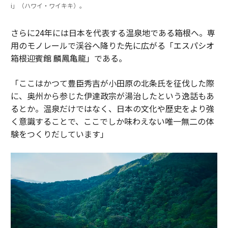
i」（ハワイ・ワイキキ）。
さらに24年には日本を代表する温泉地である箱根へ。専
用のモノレールで渓谷へ降りた先に広がる「エスパシオ
箱根迎賓館 麟鳳亀龍」である。
「ここはかつて豊臣秀吉が小田原の北条氏を征伐した際
に、奥州から参じた伊達政宗が湯治したという逸話もあ
るとか。温泉だけではなく、日本の文化や歴史をより強
く意識することで、ここでしか味わえない唯一無二の体
験をつくりだしています」