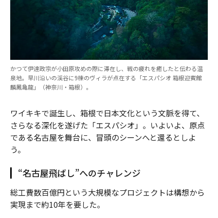
かつて伊達政宗が小田原攻めの際に滞在し、戦の疲れを癒したと伝わる温
泉地。早川沿いの渓谷に9棟のヴィラが点在する「エスパシオ 箱根迎賓館
麟鳳亀龍」（神奈川・箱根）。
ワイキキで誕生し、箱根で日本文化という文脈を得て、
さらなる深化を遂げた「エスパシオ」。いよいよ、原点
である名古屋を舞台に、冒頭のシーンへと還るとしよ
う。
“名古屋飛ばし”へのチャレンジ
総工費数百億円という大規模なプロジェクトは構想から
実現まで約10年を要した。