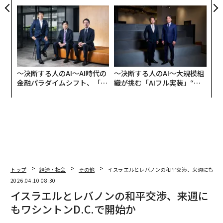
CEO田尻望が語る、AIを超え
PAN 特別座談会
る人の価値
〜決断する人のAI〜AI時代の
〜決断する人のAI〜大規模組
金融パラダイムシフト、「超
織が挑む「AIフル実装」“使
個別化」の核心 【MUFG×ウ
う”企業から“動く”企業へ【N
ェルスナビ×PwC】
TTドコモビジネス×PwC】
トップ
経済・社会
その他
イスラエルとレバノンの和平交渉、来週にもワシン
2026.04.10 08:30
イスラエルとレバノンの和平交渉、来週に
もワシントンD.C.で開始か