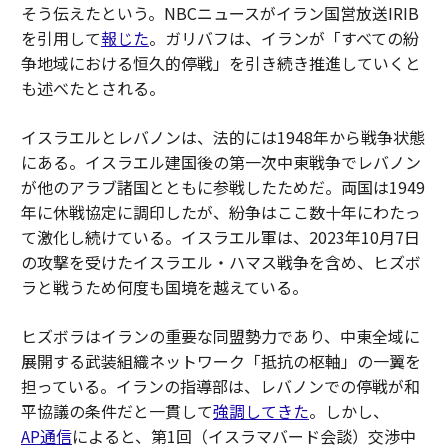
そう伝えたという。NBCニュースがイラン国営放送IRIB
を引用して
報じた
。ガリバフは、イランが「すべての紛
争地域における恒久的停戦」を引き続き推進していくと
も述べたとされる。
イスラエルとレバノンは、法的には1948年から戦争状態
にある。イスラエル建国後の第一次中東戦争でレバノン
が他のアラブ諸国とともに参戦したためだ。両国は1949
年に休戦協定に調印したが、紛争はここ数十年にわたっ
て激化し続けている。イスラエル軍は、2023年10月7日
の攻撃を受けたイスラエル・ハマス戦争を含め、ヒズボ
ラと戦うため何度も国境を越えている。
ヒズボラはイランの重要な同盟勢力であり、中東全域に
展開する武装組織ネットワーク「抵抗の枢軸」の一翼を
担っている。イランの指導部は、レバノンでの停戦が和
平協議の条件だと一貫して
強調してきた
。しかし、
AP通信
によると、第1回（イスラマバード会談）交渉中