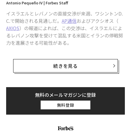
Antonio Pequeño IV | Forbes Staff
イスラエルとレバノンの直接交渉が来週、ワシントンD.
C.で開始される見通しだ。
AP通信
およびアクシオス（
AXIOS
）の報道によれば、この交渉は、イスラエルによ
るレバノン攻撃を受けて混乱する米国とイランの停戦努
力を進展させる可能性がある。
同報道によれば、1948年のイスラエル建国以来、法的に
は戦争状態にあるイスラエルとレバノンの交渉は米国務
続きを見る
省で行われる予定だ。
イスラエルのベンヤミン・ネタニヤフ首相は米国時間4
月9日、レバノン側から「繰り返しの要請」があったと
無料のメールマガジンに登録
し、「できるだけ早くレバノンとの直接交渉を開始す
無料登録
る」と
述べた
。