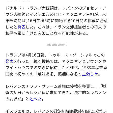
ドナルド・トランプ大統領は、レバノンのジョセフ・ア
ウン大統領とイスラエルのビビ・ネタニヤフ首相が、米
東部時間4月16日午後5時に開始する10日間の停戦に合意
したと
発表
した。これは、イラン交渉担当者との将来の
和平協議に向けた突破口となる可能性がある。
advertisement
トランプは4月16日朝、トゥルース・ソーシャルでこの
発表
を行った。続く投稿では、ネタニヤフとアウンをホ
ワイトハウスでの交渉に招待したと述べ、1983年以来両
国間で初めての「意味ある」協議になると
主張した
。
レバノンのナワフ・サラーム首相は停戦を称賛し、「戦
争の初日から我々が追い求めてきた、決定的なレバノン
の要求だ」と
述べた
。
イスラエルは、レバノンの政治組織兼武装組織ヒズボラ