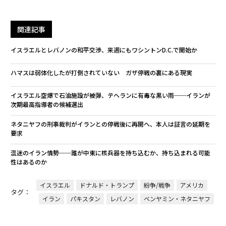
関連記事
イスラエルとレバノンの和平交渉、来週にもワシントンD.C.で開始か
ハマスは弱体化したが打倒されていない ガザ停戦の裏にある現実
イスラエル空爆で石油施設が被弾、テヘランに有毒な黒い雨──イランが
次期最高指導者の候補選出
ネタニヤフの刑事裁判がイランとの停戦後に再開へ、本人は証言の延期を
要求
混迷のイラン情勢──誰が中東に核兵器を持ち込むか、持ち込まれる可能
性はあるのか
イスラエル
ドナルド・トランプ
紛争/戦争
アメリカ
タグ：
イラン
パキスタン
レバノン
ベンヤミン・ネタニヤフ