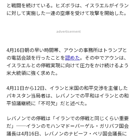
と戦闘を続けている。ヒズボラは、イスラエルがイラン
に対して実施した一連の空爆を受けて攻撃を開始した。
advertisement
4月16日朝の早い時間帯、アウンの事務所はトランプと
の電話会談を行ったことを
認めた
。その中でアウンは、
イスラエルとの停戦実現に向けて圧力をかけ続けるよう
米大統領に強く求めた。
4月11日から12日、イランと米国の和平交渉を主催した
パキスタン当局者は、レバノンでの平和はイランとの和
平協議継続に「不可欠」だと述べた。
レバノンでの停戦は「イランでの停戦と同じくらい重要
だ」──イランのモハンマド＝バーゲル・ガリバフ国会
議長は4月16日、レバノンのナビーフ・ベリ国会議長に