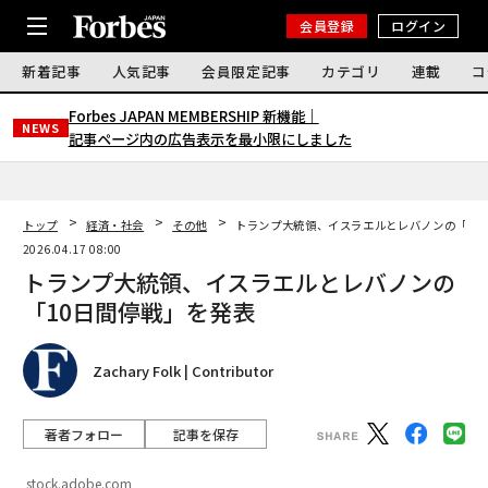
会員登録
ログイン
新着記事
人気記事
会員限定記事
カテゴリ
連載
コ
Forbes JAPAN MEMBERSHIP 新機能｜
NEWS
記事ページ内の広告表示を最小限にしました
トップ
経済・社会
その他
トランプ大統領、イスラエルとレバノンの「10
2026.04.17 08:00
トランプ大統領、イスラエルとレバノンの
「10日間停戦」を発表
Zachary Folk | Contributor
著者フォロー
記事を保存
stock.adobe.com