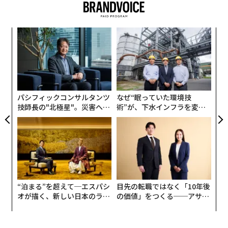
「
左右
T
内
日
グ
実
全
パシフィックコンサルタンツ
なぜ“眠っていた環境技
技師長の"北極星"。災害への
術”が、下水インフラを変え
無力感を乗り越え見つけた、
たのか──産総研×月島JFE
防災一筋20年の答え
アクアソリューションの10年
“泊まる”を超えて─エスパシ
目先の転職ではなく「10年後
オが描く、新しい日本のラグ
の価値」をつくる──アサイ
ジュアリー（中編）
ンの長期伴走型支援とは