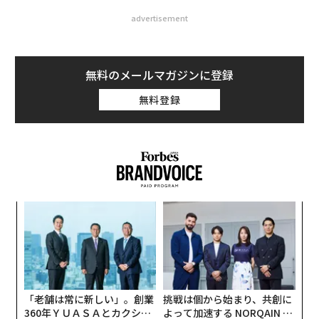
advertisement
無料のメールマガジンに登録
無料登録
〈7
ャ
ト
ア
リア
の
UM
た
「老舗は常に新しい」。創業
挑戦は個から始まり、共創に
360年ＹＵＡＳＡとカクシン
よって加速する NORQAIN JA