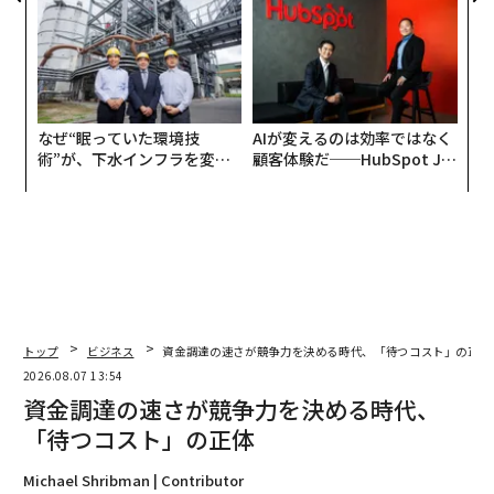
TTドコモビジネス×PwC】
なぜ“眠っていた環境技
AIが変えるのは効率ではなく
術”が、下水インフラを変え
顧客体験だ──HubSpot Ja
たのか──産総研×月島JFE
panが語る「Grow Better」
アクアソリューションの10年
な組織のつくり方
トップ
ビジネス
資金調達の速さが競争力を決める時代、「待つコスト」の正体
2026.08.07 13:54
資金調達の速さが競争力を決める時代、
「待つコスト」の正体
Michael Shribman | Contributor