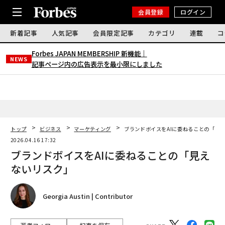
会員登録
ログイン
新着記事
人気記事
会員限定記事
カテゴリ
連載
コ
Forbes JAPAN MEMBERSHIP 新機能｜
NEWS
記事ページ内の広告表示を最小限にしました
トップ
ビジネス
マーケティング
ブランドボイスをAIに委ねることの「見
2026.04.16 17:32
ブランドボイスをAIに委ねることの「見え
ないリスク」
Georgia Austin | Contributor