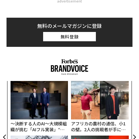
advertisement
無料のメールマガジンに登録
無料登録
伝
る
モ
内
グ
実
全
〜決断する人のAI〜大規模組
アフリカの農村の通信、小1
織が挑む「AIフル実装」“使
の壁。2人の挑戦者が手にし
う”企業から“動く”企業へ【N
た「次なる武器」