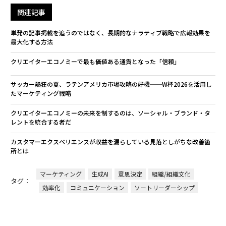
関連記事
単発の記事掲載を追うのではなく、長期的なナラティブ戦略で広報効果を
最大化する方法
クリエイターエコノミーで最も価値ある通貨となった「信頼」
サッカー熱狂の夏、ラテンアメリカ市場攻略の好機──W杯2026を活用し
たマーケティング戦略
クリエイターエコノミーの未来を制するのは、ソーシャル・ブランド・タ
レントを統合する者だ
カスタマーエクスペリエンスが収益を漏らしている――見落としがちな改善箇
所とは
マーケティング
生成AI
意思決定
組織/組織文化
タグ：
効率化
コミュニケーション
ソートリーダーシップ