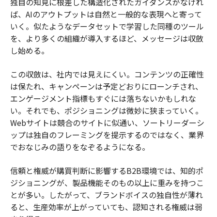
独自の知見に根差した構造化されたガイダンスがなけれ
ば、AIのアウトプットは自然と一般的な表現へと寄って
いく。似たようなデータセットで学習した同種のツール
を、より多くの組織が導入するほど、メッセージは収斂
し始める。
この収斂は、社内では見えにくい。コンテンツの正確性
は保たれ、キャンペーンは予定どおりにローンチされ、
エンゲージメント指標もすぐには落ちないかもしれな
い。それでも、ポジショニングは微妙に狭まっていく。
Webサイトは競合のサイトに似通い、ソートリーダーシ
ップは独自のフレーミングを提示するのではなく、業界
でおなじみの語りをなぞるようになる。
信頼と権威が購買判断に影響するB2B環境では、知的ポ
ジショニングが、製品機能そのもの以上に重みを持つこ
とが多い。したがって、ブランドボイスの独自性が薄れ
ると、生産効率が上がっていても、認知される権威は弱