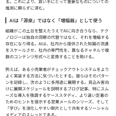
る。これにより、買い手にとって重要なものについての
推測に頼らずに済む。
AIは「源泉」ではなく「増幅器」として使う
組織がこの土台を整えたうえでAIに向き合うなら、テク
ノロジーは独自の洞察の代替ではなく、それを増幅する
存在になり得る。AIは、社内から提供された知識の流通
をスケールさせ、社内の専門性を、異なるチャネルで複
数のコンテンツ形式へと変換することを助ける。
例えば、ある小売業者がチェックアウトシステムをより
よく実装する方法に気づいたとする。彼らはそのパター
ンを記録し、次のように多用途に展開する。見込み客向
けに展開スケジュールを説明するブログ記事、特にスム
ーズな導入を強調するケーススタディ、より速い定着の
ためのヒントを提示する営業メールのシリーズ、そして
「学び」を消化しやすい断片として共有するソーシャル
メディアのスレッドである。