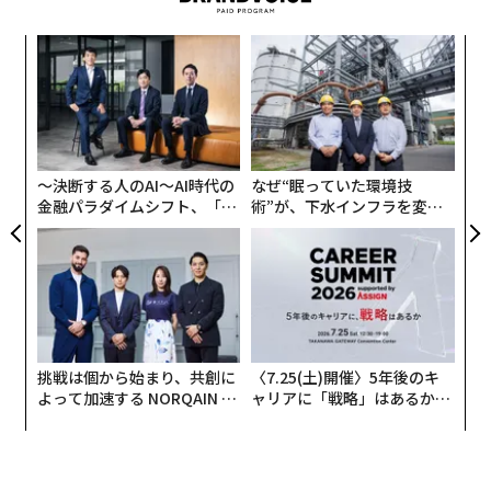
ストの評価に多くの時間を費やす一方で、資本を待つこ
革
とのコストにははるかに注意を払っていない。
ク
た「
今日の経済において、資金へのアクセスはもはや単なる
「
左右
財務上の検討事項ではない。ますます競争優位そのもの
T
になりつつある。
日
〜決断する人のAI〜AI時代の
なぜ“眠っていた環境技
金融パラダイムシフト、「超
術”が、下水インフラを変え
ビジネスはかつてない速さで動いている
個別化」の核心 【MUFG×ウ
たのか──産総研×月島JFE
ェルスナビ×PwC】
アクアソリューションの10年
過去10年で、ビジネスのペースは劇的に変化した。企業
は新製品をより速く投入できる。マーケティングキャン
ペーンは数週間ではなく数時間で展開できる。複数の時
間帯をまたいでリモートチームを構築することもでき
る。テクノロジー導入のサイクルは加速し続けている。
挑戦は個から始まり、共創に
〈7.25(土)開催〉5年後のキ
よって加速する NORQAIN JA
ャリアに「戦略」はあるか。
機会は突如として現れ、往々にして同じくらい急速に消
PAN 特別座談会
トップエグゼクティブのキャ
リアに触れる1日│CAREER S
え去る。戦略的買収の案件が浮上する、優秀な人材が市
UMMIT 2026
場に出る、サプライヤーが有利な価格を提示する、競合