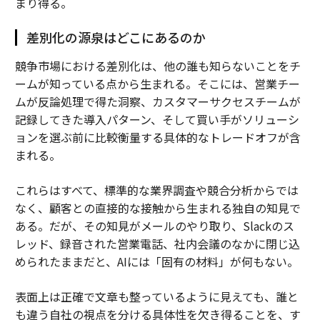
まり得る。
差別化の源泉はどこにあるのか
競争市場における差別化は、他の誰も知らないことをチ
ームが知っている点から生まれる。そこには、営業チー
ムが反論処理で得た洞察、カスタマーサクセスチームが
記録してきた導入パターン、そして買い手がソリューシ
ョンを選ぶ前に比較衡量する具体的なトレードオフが含
まれる。
これらはすべて、標準的な業界調査や競合分析からでは
なく、顧客との直接的な接触から生まれる独自の知見で
ある。だが、その知見がメールのやり取り、Slackのス
レッド、録音された営業電話、社内会議のなかに閉じ込
められたままだと、AIには「固有の材料」が何もない。
表面上は正確で文章も整っているように見えても、誰と
も違う自社の視点を分ける具体性を欠き得ることを、す