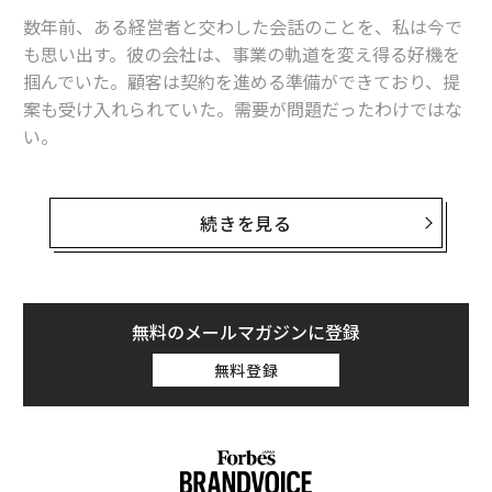
数年前、ある経営者と交わした会話のことを、私は今で
も思い出す。彼の会社は、事業の軌道を変え得る好機を
掴んでいた。顧客は契約を進める準備ができており、提
案も受け入れられていた。需要が問題だったわけではな
い。
立ちはだかったのはタイミングだった。契約を履行する
には、追加の運転資金が必要だった。同社は従来型のル
続きを見る
ートで資金調達を進めたが、承認プロセスは想定より長
引いた。資金が利用可能になった頃には、顧客はすでに
他へ移っていた。
無料のメールマガジンに登録
その会社は、専門性や需要、野心を欠いていたために機
無料登録
会を失ったのではない。十分な速さで動けなかったため
に失ったのである。
この経験は、私がキャリアを通じて繰り返し目にしてき
たことをあらためて裏づけた。多くのリーダーは資本コ