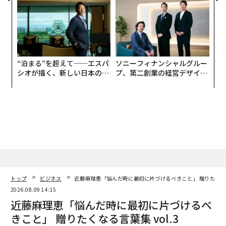
“泊まる”を超えて──エスパ
ソニーフィナンシャルグルー
シオが描く、新しい日本のラ
プ、第二創業の経営デザイン
グジュアリー（前編）
──カギは意志を引き出し、
束ね、共創すること
トップ
ビジネス
近藤麻理恵「悩んだ時に最初に片づけるべきこと」 贈りたくなる言
2026.08.09 14:15
近藤麻理恵「悩んだ時に最初に片づけるべ
きこと」 贈りたくなる言葉集 vol.3