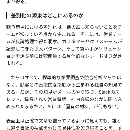
まり得る。
差別化の源泉はどこにあるのか
競争市場における差別化は、他の誰も知らないことをチ
ームが知っている点から生まれる。そこには、営業チー
ムが反論処理で得た洞察、カスタマーサクセスチームが
記録してきた導入パターン、そして買い手がソリューシ
ョンを選ぶ前に比較衡量する具体的なトレードオフが含
まれる。
これらはすべて、標準的な業界調査や競合分析からでは
なく、顧客との直接的な接触から生まれる独自の知見で
ある。だが、その知見がメールのやり取り、Slackのス
レッド、録音された営業電話、社内会議のなかに閉じ込
められたままだと、AIには「固有の材料」が何もない。
表面上は正確で文章も整っているように見えても、誰と
も違う自社の視点を分ける具体性を欠き得ることを、す