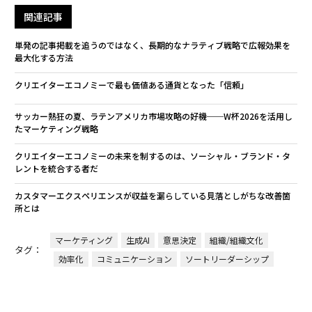
関連記事
単発の記事掲載を追うのではなく、長期的なナラティブ戦略で広報効果を
最大化する方法
クリエイターエコノミーで最も価値ある通貨となった「信頼」
サッカー熱狂の夏、ラテンアメリカ市場攻略の好機──W杯2026を活用し
たマーケティング戦略
クリエイターエコノミーの未来を制するのは、ソーシャル・ブランド・タ
レントを統合する者だ
カスタマーエクスペリエンスが収益を漏らしている――見落としがちな改善箇
所とは
マーケティング
生成AI
意思決定
組織/組織文化
タグ：
効率化
コミュニケーション
ソートリーダーシップ