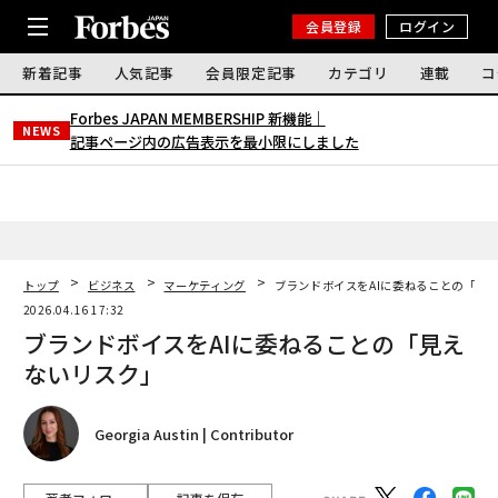
会員登録
ログイン
新着記事
人気記事
会員限定記事
カテゴリ
連載
コ
Forbes JAPAN MEMBERSHIP 新機能｜
NEWS
記事ページ内の広告表示を最小限にしました
トップ
ビジネス
マーケティング
ブランドボイスをAIに委ねることの「見
2026.04.16 17:32
ブランドボイスをAIに委ねることの「見え
ないリスク」
Georgia Austin | Contributor