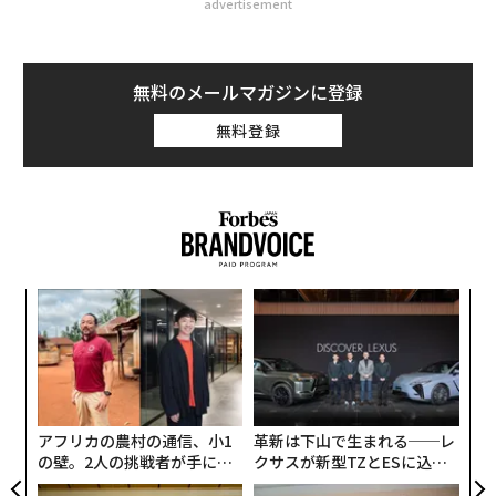
advertisement
無料のメールマガジンに登録
無料登録
パシ
〜
ラグ
織
う
内
T
グ
実
全
アフリカの農村の通信、小1
革新は下山で生まれる──レ
の壁。2人の挑戦者が手にし
クサスが新型TZとESに込め
た「次なる武器」
た「DISCOVER」の哲学