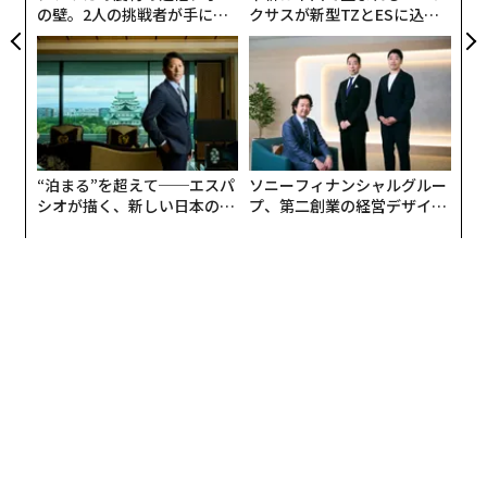
の壁。2人の挑戦者が手にし
クサスが新型TZとESに込め
た「次なる武器」
た「DISCOVER」の哲学
“泊まる”を超えて──エスパ
ソニーフィナンシャルグルー
シオが描く、新しい日本のラ
プ、第二創業の経営デザイン
グジュアリー（前編）
──カギは意志を引き出し、
束ね、共創すること