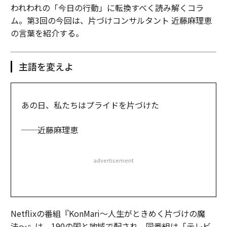
われわれの「今日の行動」に転換すべく読み解くコラ
ム。第3回の今回は、片づけコンサルタント 近藤麻理恵
の言葉を紹介する。
主語を変えよ
あの日、私たちはプライドを片づけた
──近藤麻理恵
advertisement
Netflixの番組『KonMari～人生がときめく片づけの魔
法〜』は、190の国と地域で配され、同番組は「テレビ