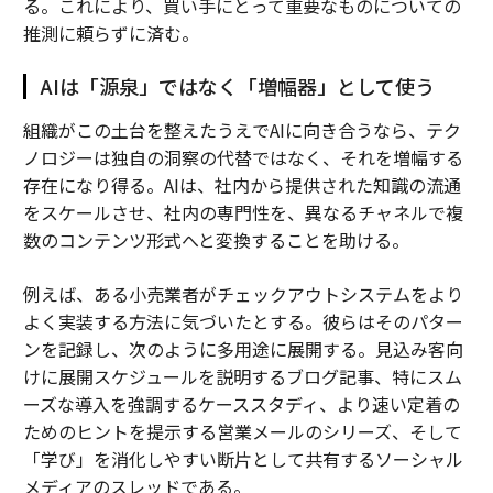
る。これにより、買い手にとって重要なものについての
推測に頼らずに済む。
AIは「源泉」ではなく「増幅器」として使う
組織がこの土台を整えたうえでAIに向き合うなら、テク
ノロジーは独自の洞察の代替ではなく、それを増幅する
存在になり得る。AIは、社内から提供された知識の流通
をスケールさせ、社内の専門性を、異なるチャネルで複
数のコンテンツ形式へと変換することを助ける。
例えば、ある小売業者がチェックアウトシステムをより
よく実装する方法に気づいたとする。彼らはそのパター
ンを記録し、次のように多用途に展開する。見込み客向
けに展開スケジュールを説明するブログ記事、特にスム
ーズな導入を強調するケーススタディ、より速い定着の
ためのヒントを提示する営業メールのシリーズ、そして
「学び」を消化しやすい断片として共有するソーシャル
メディアのスレッドである。