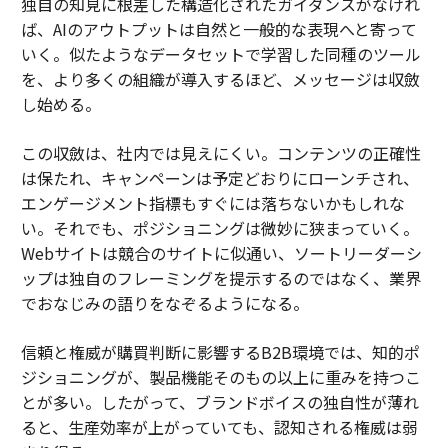
独自の知見に根差した構造化されたガイダンスがなけれ
ば、AIのアウトプットは自然と一般的な表現へと寄って
いく。似たようなデータセットで学習した同種のツール
を、より多くの組織が導入するほど、メッセージは収斂
し始める。
この収斂は、社内では見えにくい。コンテンツの正確性
は保たれ、キャンペーンは予定どおりにローンチされ、
エンゲージメント指標もすぐには落ちないかもしれな
い。それでも、ポジショニングは微妙に狭まっていく。
Webサイトは競合のサイトに似通い、ソートリーダーシ
ップは独自のフレーミングを提示するのではなく、業界
でおなじみの語りをなぞるようになる。
信頼と権威が購買判断に影響するB2B環境では、知的ポ
ジショニングが、製品機能そのもの以上に重みを持つこ
とが多い。したがって、ブランドボイスの独自性が薄れ
ると、生産効率が上がっていても、認知される権威は弱