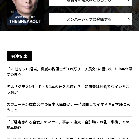
メンバーシップに登録する
関連記事
「60社をソロ担当」脅威の税理士が339万リーチ長文Xに書いた『Claude駆
使の日々』
泡は「グラス1杯≒ボトル1本の仕入れ値」？ 知恵者は外食でワインをこ
う選ぶ
スウェーデン在住20年の日本人医師が、一時帰国してイマドキ日本語に思
うこと
「ご馳走される会食」のマナー。事前・注文・会計時・お礼・事後までの
基本動作