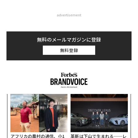
advertisement
無料のメールマガジンに登録
無料登録
パシ
〜
ラグ
織
う
内
T
グ
実
全
アフリカの農村の通信、小1
革新は下山で生まれる──レ