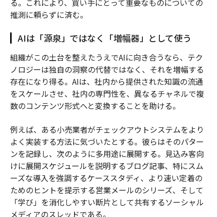
る。これにより、買い手にとって重要なものについての
推測に頼らずに済む。
AIは「源泉」ではなく「増幅器」として使う
組織がこの土台を整えたうえでAIに向き合うなら、テク
ノロジーは独自の洞察の代替ではなく、それを増幅する
存在になり得る。AIは、社内から提供された知識の流通
をスケールさせ、社内の専門性を、異なるチャネルで複
数のコンテンツ形式へと変換することを助ける。
例えば、ある小売業者がチェックアウトシステムをより
よく実装する方法に気づいたとする。彼らはそのパター
ンを記録し、次のように多用途に展開する。見込み客向
けに展開スケジュールを説明するブログ記事、特にスム
ーズな導入を強調するケーススタディ、より速い定着の
ためのヒントを提示する営業メールのシリーズ、そして
「学び」を消化しやすい断片として共有するソーシャル
メディアのスレッドである。