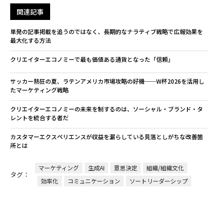
関連記事
単発の記事掲載を追うのではなく、長期的なナラティブ戦略で広報効果を
最大化する方法
クリエイターエコノミーで最も価値ある通貨となった「信頼」
サッカー熱狂の夏、ラテンアメリカ市場攻略の好機──W杯2026を活用し
たマーケティング戦略
クリエイターエコノミーの未来を制するのは、ソーシャル・ブランド・タ
レントを統合する者だ
カスタマーエクスペリエンスが収益を漏らしている――見落としがちな改善箇
所とは
マーケティング
生成AI
意思決定
組織/組織文化
タグ：
効率化
コミュニケーション
ソートリーダーシップ