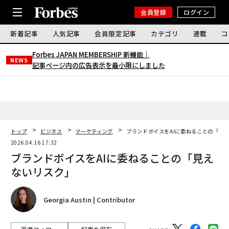
会員登録
ログイン
新着記事
人気記事
会員限定記事
カテゴリ
連載
コ
Forbes JAPAN MEMBERSHIP 新機能｜
NEWS
記事ページ内の広告表示を最小限にしました
トップ
ビジネス
マーケティング
ブランドボイスをAIに委ねることの「見
2026.04.16 17:32
ブランドボイスをAIに委ねることの「見え
ないリスク」
Georgia Austin | Contributor