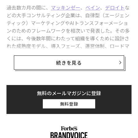
過去数カ月の間に、
マッキンゼー
、
ベイン
、
デロイト
な
どの大手コンサルティング企業は、自律型（エージェン
ティック）マーケティングやAIトランスフォーメーショ
ンのためのフレームワークを相次いで発表した。その多
くには、今後数年間にわたって組織を導くために設計さ
れた成熟度モデル、導入フェーズ、運営体制、ロードマ
ップが含まれている。
続きを見る
興味深いタイミングだ。2026年の第1四半期には、
250以上
の新しいAIモデルが市場に登場した。数週間ご
とに新しい機能が登場し続けている。コンテンツの作成
方法、カスタマーエクスペリエンス（顧客体験）の提供
無料のメールマガジンに登録
方法、業務の自動化方法、そして意思決定の方法を変え
無料登録
るツールを、現場のチームは手に入れつつある。
半年前のAIと現在のAIの違いを考えてみてほしい。い
や、わずか2カ月前のAIと現在のAIの違いだけでも考えて
みてほしい。控えめに言っても、それぞれの進化は極め