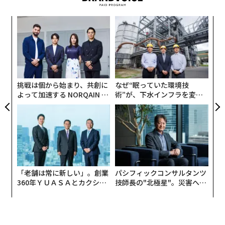
て大きなものだった。
〜
金
四半期ごとに新しい現実が訪れる
個
〜
ェ
このイノベーションのスピードは、大半の組織が過去10
織
う
年間に経験してきたものとは全く異なる計画環境を生み
T
出している。テクノロジーがこれほど急速に進化する
挑戦は個から始まり、共創に
なぜ“眠っていた環境技
と、前提条件の有効期限は短くなる。新たな機会が出現
よって加速する NORQAIN JA
術”が、下水インフラを変え
PAN 特別座談会
たのか──産総研×月島JFE
するたびに、優先順位はシフトする。チームは1四半期
アクアソリューションの10年
前には想定していなかったユースケースを発見し、ベン
ダーは既存プロジェクトの投資対効果（経済性）を一変
させるような機能を導入する。
年の初めに策定されたロードマップは、年末になっても
「老舗は常に新しい」。創業
パシフィックコンサルタンツ
依然として価値ある戦略的指針を含んでいるかもしれな
360年ＹＵＡＳＡとカクシン
技師長の"北極星"。災害への
CEO田尻望が語る、AIを超え
無力感を乗り越え見つけた、
いが、その前提条件の多くは途中で変化する可能性があ
る人の価値
防災一筋20年の答え
る。テクノロジー自体の進化スピードが加速しているた
め、組織は意思決定をより頻繁に見直さざるを得なくな