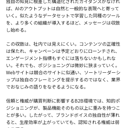
独自の知見に根差した構造化されたガイダンスがなけれ
ば、AIのアウトプットは自然と一般的な表現へと寄って
いく。似たようなデータセットで学習した同種のツール
を、より多くの組織が導入するほど、メッセージは収斂
し始める。
この収斂は、社内では見えにくい。コンテンツの正確性
は保たれ、キャンペーンは予定どおりにローンチされ、
エンゲージメント指標もすぐには落ちないかもしれな
い。それでも、ポジショニングは微妙に狭まっていく。
Webサイトは競合のサイトに似通い、ソートリーダーシ
ップは独自のフレーミングを提示するのではなく、業界
でおなじみの語りをなぞるようになる。
信頼と権威が購買判断に影響するB2B環境では、知的ポ
ジショニングが、製品機能そのもの以上に重みを持つこ
とが多い。したがって、ブランドボイスの独自性が薄れ
ると、生産効率が上がっていても、認知される権威は弱