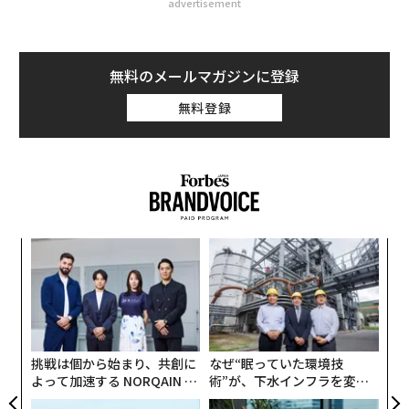
advertisement
無料のメールマガジンに登録
無料登録
〜
金
個
〜
ェ
織
う
T
挑戦は個から始まり、共創に
なぜ“眠っていた環境技
よって加速する NORQAIN JA
術”が、下水インフラを変え
PAN 特別座談会
たのか──産総研×月島JFE