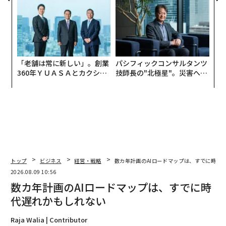
アクアソリューションの10年
「老舗は常に新しい」。創業
パシフィックコンサルタンツ
360年ＹＵＡＳＡとカクシン
技師長の"北極星"。災害への
CEO田尻望が語る、AIを超え
無力感を乗り越え見つけた、
る人の価値
防災一筋20年の答え
トップ
ビジネス
経営・戦略
数カ年計画のAIロードマップは、すでに時代
2026.08.09 10:56
数カ年計画のAIロードマップは、すでに時
代遅れかもしれない
Raja Walia | Contributor