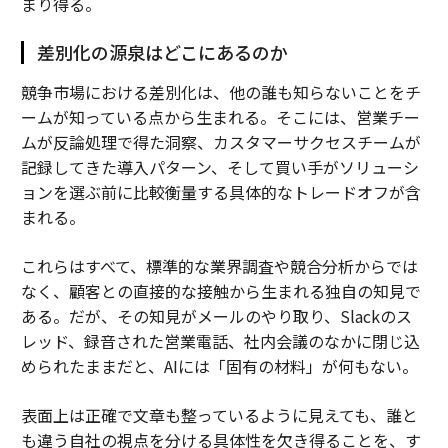
まり得る。
差別化の源泉はどこにあるのか
競争市場における差別化は、他の誰も知らないことをチ
ームが知っている点から生まれる。そこには、営業チー
ムが反論処理で得た洞察、カスタマーサクセスチームが
記録してきた導入パターン、そして買い手がソリューシ
ョンを選ぶ前に比較衡量する具体的なトレードオフが含
まれる。
これらはすべて、標準的な業界調査や競合分析からでは
なく、顧客との直接的な接触から生まれる独自の知見で
ある。だが、その知見がメールのやり取り、Slackのス
レッド、録音された営業電話、社内会議のなかに閉じ込
められたままだと、AIには「固有の材料」が何もない。
表面上は正確で文章も整っているように見えても、誰と
も違う自社の視点を分ける具体性を欠き得ることを、す