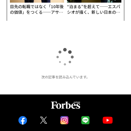
目先の転職ではなく「10年後
“泊まる”を超えて──エスパ
の価値」をつくる──アサイ
シオが描く、新しい日本のラ
ンの長期伴走型支援とは
グジュアリー（前編）
トップ
経済・社会
欧州
ロシアの攻撃で給油所が150キロにわたり全滅、ウ
2026.08.05 11:00
ロシアの攻撃で給油所が150キロにわたり
全滅、ウは米国の引き寄せに奔走 全面侵
攻1623日目
Katya Soldak | Forbes Staff
ウクライナからの報告。1623日目。
7月のミサイル攻撃は過去最悪に