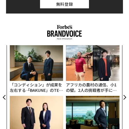
無料登録
ンツ
伝
への
る
た、
モ
なく
「
Ja
─
er」
ら
「コンディション」が成果を
アフリカの農村の通信、小1
左右する――「BAKUNE」のTEN
の壁。2人の挑戦者が手にし
TIALが支える「挑戦者の明
た「次なる武器」
日」