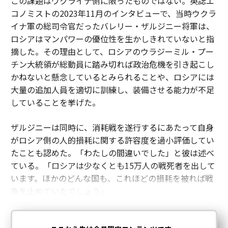
この課題はウクライナ側に限ったものではない。英誌エ
コノミストの2023年11月のインタビューで、当時ウクラ
イナ軍の総司令官だったバレリー・ザルジニー将軍は、
ロシアはマンパワーの優位性を生かしきれていないと指
摘した。その理由として、ロシアのウラジーミル・プー
チン大統領が総動員に踏み切れば政治危機を引き起こし
かねないと懸念しているとみられることや、ロシアには
大量の追加人員を適切に訓練し、装備させる能力が不足
していることを挙げた。
ザルジニーは同時に、消耗戦を遂行するにあたって自身
がロシア側の人的損耗に関する許容度を過小評価してい
たことも認めた。「わたしの間違いでした」と彼は述べ
ている。「ロシアは少なくとも15万人の戦死者を出して
います。ほかのどんな国も、これほどの損耗を被れば戦
争を止めていたでしょう」