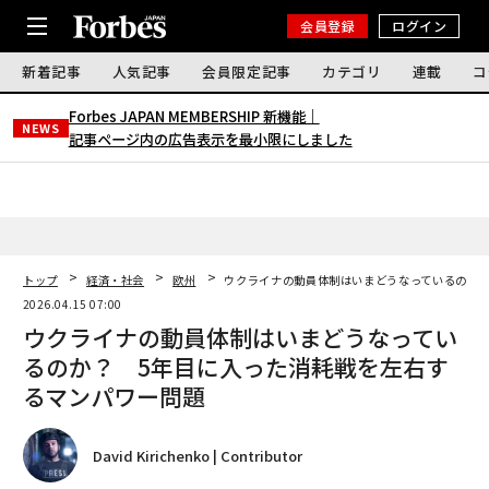
会員登録
ログイン
新着記事
人気記事
会員限定記事
カテゴリ
連載
コ
Forbes JAPAN MEMBERSHIP 新機能｜
NEWS
記事ページ内の広告表示を最小限にしました
トップ
経済・社会
欧州
ウクライナの動員体制はいまどうなっているのか？
2026.04.15 07:00
ウクライナの動員体制はいまどうなってい
るのか？ 5年目に入った消耗戦を左右す
るマンパワー問題
David Kirichenko | Contributor