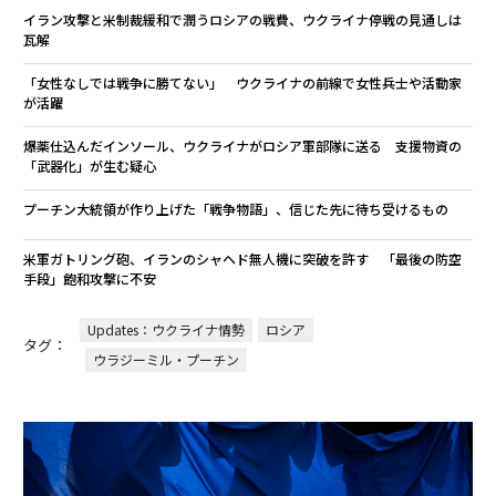
イラン攻撃と米制裁緩和で潤うロシアの戦費、ウクライナ停戦の見通しは
瓦解
「女性なしでは戦争に勝てない」 ウクライナの前線で女性兵士や活動家
が活躍
爆薬仕込んだインソール、ウクライナがロシア軍部隊に送る 支援物資の
「武器化」が生む疑心
プーチン大統領が作り上げた「戦争物語」、信じた先に待ち受けるもの
米軍ガトリング砲、イランのシャヘド無人機に突破を許す 「最後の防空
手段」飽和攻撃に不安
Updates：ウクライナ情勢
ロシア
タグ：
ウラジーミル・プーチン