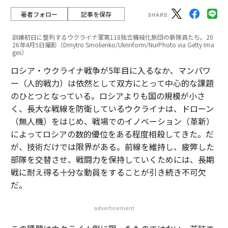
著者フォロー
記事を保存
訓練初日に整列するウクライナ軍第118独立機械化旅団の新隊員たち。20
26年4月5日撮影（Dmytro Smolienko/Ukrinform/NurPhoto via Getty Ima
ges）
ロシア・ウクライナ戦争が5年目に入るなか、マンパワ
ー（人的戦力）は依然として双方にとって中心的な課題
のひとつとなっている。ロシアよりも国の規模が小さ
く、長大な戦線を防衛しているウクライナは、ドローン
（無人機）をはじめ、戦場でのイノベーション（革新）
によってロシアの数的優位をある程度相殺してきた。だ
が、技術だけでは限界がある。前線を維持し、疲弊した
部隊を交替させ、戦闘力を保持していくためには、長期
戦に耐え得る十分な動員をすることが引き続き不可欠
だ。
advertisement