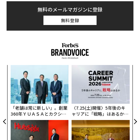
無料のメールマガジンに登録
無料登録
果を
な
EN
術
明
た
パ
ア
技
無
防
「老舗は常に新しい」。創業
〈7.25(土)開催〉5年後のキ
360年ＹＵＡＳＡとカクシン
ャリアに「戦略」はあるか。
CEO田尻望が語る、AIを超え
トップエグゼクティブのキャ
る人の価値
リアに触れる1日│CAREER S
UMMIT 2026