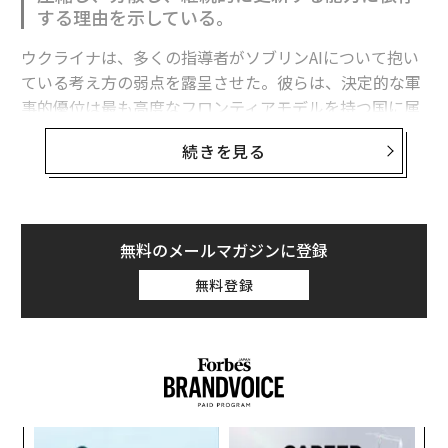
する理由を示している。
ウクライナは、多くの指導者がソブリンAIについて抱い
ている考え方の弱点を露呈させた。彼らは、決定的な軍
事的優位は最も高度なフロンティアモデルを持つ国に属
すると想定している。
続きを見る
フロンティア能力は極めて重要である。だがウクライナ
の経験が示すのは、それが軍事的優位の始まりにすぎ
ず、完成形ではないということだ。
無料のメールマガジンに登録
有用な戦略モデルは次のように表せる。
無料登録
軍事AI能力 = その国が利用できるフロンティア能力 ×
それを国家目標に移転・圧縮・適応させる能力 × 部隊
全体への展開密度 × 更新・適応の速度 × 戦闘条件下で
のレジリエンス。
果を
な