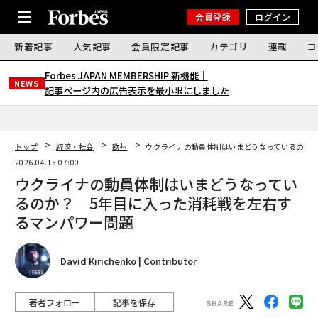
会員登録
ログイン
新着記事
人気記事
会員限定記事
カテゴリ
連載
コ
Forbes JAPAN MEMBERSHIP 新機能｜
NEWS
記事ページ内の広告表示を最小限にしました
トップ
経済・社会
欧州
ウクライナの動員体制はいまどうなっているのか？
2026.04.15 07:00
ウクライナの動員体制はいまどうなってい
るのか？ 5年目に入った消耗戦を左右す
るマンパワー問題
David Kirichenko | Contributor
著者フォロー
記事を保存