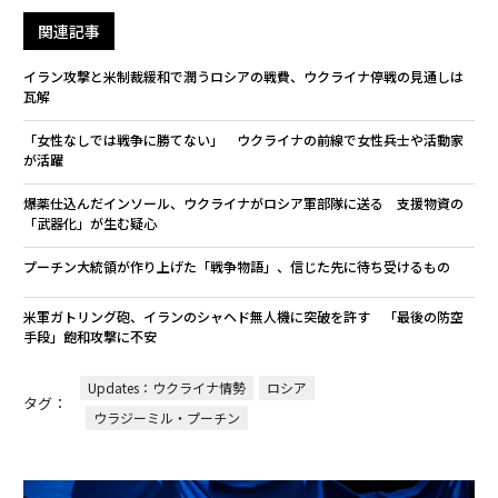
関連記事
イラン攻撃と米制裁緩和で潤うロシアの戦費、ウクライナ停戦の見通しは
瓦解
「女性なしでは戦争に勝てない」 ウクライナの前線で女性兵士や活動家
が活躍
爆薬仕込んだインソール、ウクライナがロシア軍部隊に送る 支援物資の
「武器化」が生む疑心
プーチン大統領が作り上げた「戦争物語」、信じた先に待ち受けるもの
米軍ガトリング砲、イランのシャヘド無人機に突破を許す 「最後の防空
手段」飽和攻撃に不安
Updates：ウクライナ情勢
ロシア
タグ：
ウラジーミル・プーチン