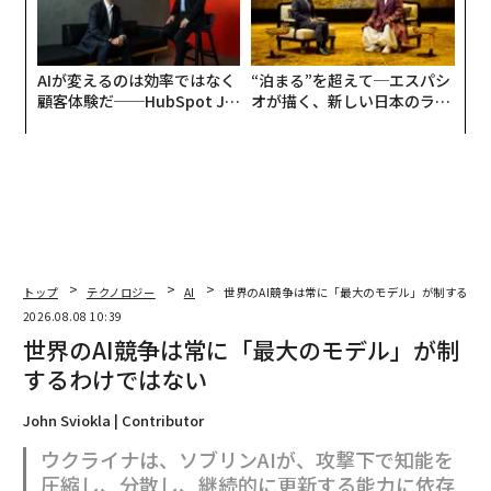
AIが変えるのは効率ではなく
“泊まる”を超えて─エスパシ
顧客体験だ──HubSpot Ja
オが描く、新しい日本のラグ
panが語る「Grow Better」
ジュアリー（中編）
な組織のつくり方
トップ
テクノロジー
AI
世界のAI競争は常に「最大のモデル」が制するわ
2026.08.08 10:39
世界のAI競争は常に「最大のモデル」が制
するわけではない
John Sviokla | Contributor
ウクライナは、ソブリンAIが、攻撃下で知能を
圧縮し、分散し、継続的に更新する能力に依存