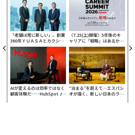
これは実証的に検証された方程式ではない。システム全
EN
術
体を考えるための枠組みである。
明
た
パ
ア
技
各要素が乗算で結びつくのは、1つの要素がほぼゼロで
無
防
あれば、他の強みを打ち消し得るからだ。世界で最も賢
「老舗は常に新しい」。創業
〈7.25(土)開催〉5年後のキ
いモデルであっても、利用可能なハードウェア上で動作
360年ＹＵＡＳＡとカクシン
ャリアに「戦略」はあるか。
せず、電子戦を生き延びられず、戦術の最前線に届か
CEO田尻望が語る、AIを超え
トップエグゼクティブのキャ
る人の価値
リアに触れる1日│CAREER S
ず、敵が戦術を変えるたびに更新できないのであれば、
UMMIT 2026
戦場での価値は限られる。
ウクライナは、このシステムレベルのアプローチの重要
性、そして一部領域ではその優位性を、繰り返し示して
AIが変えるのは効率ではなく
“泊まる”を超えて─エスパシ
きた。同国の防衛エコシステムは、前線の運用担当者、
顧客体験だ──HubSpot Ja
オが描く、新しい日本のラグ
エンジニア、スタートアップ、資金提供者、政府プログ
panが語る「Grow Better」
ジュアリー（中編）
な組織のつくり方
ラムを、異例に短いフィードバックループで結びつけて
いる。NATO当局者は現在、戦場での経験を最新技術と
運用手法に転換するウクライナの能力を研究している。
ウクライナの防衛技術クラスターであるBrave1は、実装