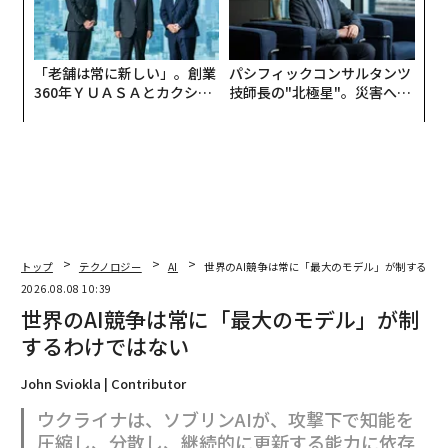
「老舗は常に新しい」。創業
パシフィックコンサルタンツ
360年ＹＵＡＳＡとカクシン
技師長の"北極星"。災害への
CEO田尻望が語る、AIを超え
無力感を乗り越え見つけた、
る人の価値
防災一筋20年の答え
トップ
テクノロジー
AI
世界のAI競争は常に「最大のモデル」が制するわ
2026.08.08 10:39
世界のAI競争は常に「最大のモデル」が制
するわけではない
John Sviokla | Contributor
ウクライナは、ソブリンAIが、攻撃下で知能を
圧縮し、分散し、継続的に更新する能力に依存