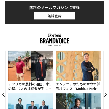
無料のメールマガジンに登録
無料登録
義す
目
むス
の
ン
“
オ
ジ
アフリカの農村の通信、小1
エンジニアのためのサウナ併
の壁。2人の挑戦者が手にし
設オフィス「Mobius Park」
た「次なる武器」
がオープン──タマディック
が健康経営を徹底する理由