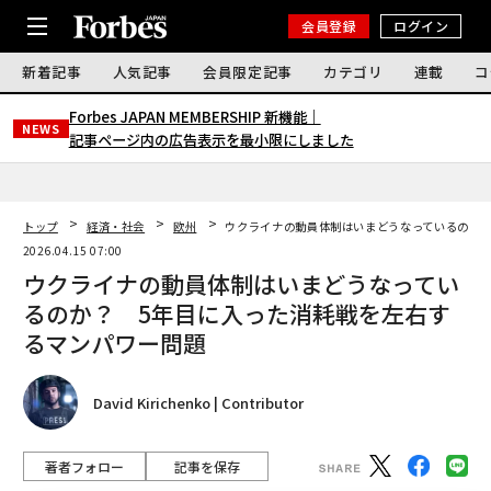
会員登録
ログイン
新着記事
人気記事
会員限定記事
カテゴリ
連載
コ
Forbes JAPAN MEMBERSHIP 新機能｜
NEWS
記事ページ内の広告表示を最小限にしました
トップ
経済・社会
欧州
ウクライナの動員体制はいまどうなっているのか？
2026.04.15 07:00
ウクライナの動員体制はいまどうなってい
るのか？ 5年目に入った消耗戦を左右す
るマンパワー問題
David Kirichenko | Contributor
著者フォロー
記事を保存