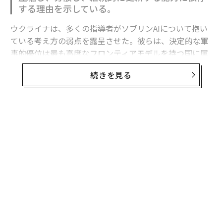
する理由を示している。
ウクライナは、多くの指導者がソブリンAIについて抱い
ている考え方の弱点を露呈させた。彼らは、決定的な軍
事的優位は最も高度なフロンティアモデルを持つ国に属
すると想定している。
続きを見る
フロンティア能力は極めて重要である。だがウクライナ
の経験が示すのは、それが軍事的優位の始まりにすぎ
ず、完成形ではないということだ。
有用な戦略モデルは次のように表せる。
軍事AI能力 = その国が利用できるフロンティア能力 ×
それを国家目標に移転・圧縮・適応させる能力 × 部隊
全体への展開密度 × 更新・適応の速度 × 戦闘条件下で
のレジリエンス。