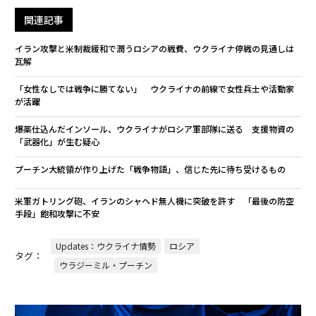
関連記事
イラン攻撃と米制裁緩和で潤うロシアの戦費、ウクライナ停戦の見通しは
瓦解
「女性なしでは戦争に勝てない」 ウクライナの前線で女性兵士や活動家
が活躍
爆薬仕込んだインソール、ウクライナがロシア軍部隊に送る 支援物資の
「武器化」が生む疑心
プーチン大統領が作り上げた「戦争物語」、信じた先に待ち受けるもの
米軍ガトリング砲、イランのシャヘド無人機に突破を許す 「最後の防空
手段」飽和攻撃に不安
Updates：ウクライナ情勢
ロシア
タグ：
ウラジーミル・プーチン